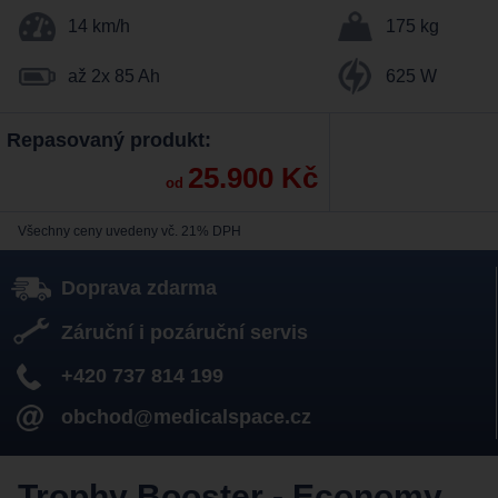
14 km/h
175 kg
až 2x 85 Ah
625 W
Repasovaný produkt:
25.900 Kč
od
Všechny ceny uvedeny vč. 21% DPH
Doprava zdarma
Záruční i pozáruční servis
+420 737 814 199
obchod@medicalspace.cz
Trophy Booster - Economy