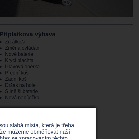
Příplatková výbava
Zrcátko/a
Změna ovládání
Nové baterie
Krycí plachta
Hlavová opěrka
Přední koš
Zadní koš
Držák na hole
Silnější baterie
Nová nabíječka
u slabá místa, která je třeba
 takže můžeme obměňovat naší
uhlas se zpracováním těchto