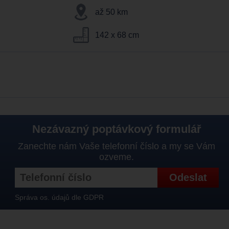
až 50 km
142 x 68 cm
Nezávazný poptávkový formulář
Zanechte nám Vaše telefonní číslo a my se Vám
ozveme.
Správa os. údajů dle GDPR