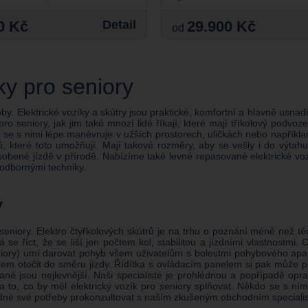
0 Kč
Detail
29.900 Kč
od
lky pro seniory
by. Elektrické vozíky a skútry jsou praktické, komfortní a hlavně usnadň
 pro seniory, jak jim také mnozí lidé říkají, které mají tříkolový podvo
ti se s nimi lépe manévruje v užších prostorech, uličkách nebo napřík
ů, které toto umožňují. Mají takové rozměry, aby se vešly i do výt
ůsobené jízdě v přírodě. Nabízíme také levné repasované elektrické vozí
 odbornými techniky.
y
seniory. Elektro čtyřkolových skútrů je na trhu o poznání méně než těch
se říct, že se liší jen počtem kol, stabilitou a jízdními vlastnostmi. 
iory) umí darovat pohyb všem uživatelům s bolestmi pohybového aparát
otočit do směru jízdy. Řídítka s ovládacím panelem si pak může přiblíž
vané jsou nejlevnější. Naši specialisté je prohlédnou a popřípadě 
o, co by měl elektrický vozík pro seniory splňovat. Někdo se s ním po
 vhodné své potřeby prokonzultovat s naším zkušeným obchodním speciali