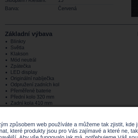
Stoupání / Klesání:
15 °
Barva:
Červená
Základní výbava
Blinkry
Světla
Klakson
Mód neutrál
Zpátečka
LED display
Originální nabíječka
Odpružení zadních kol
Přeměřené baterie
Přední kolo 320 mm
Zadní kola 410 mm
Elektromagnetická brzda
Výškově nastavitelná řídítka
Plynulá regulace rychlosti
ým způsobem web používáte a můžeme tak zjistit, kde jso
Otočné sedadlo
nat, které produkty jsou pro Vás zajímavé a které ne,
Odklápěcí loketní opěrky
ímavější. Aby vše fungovalo jak má, potřebujeme Váš so