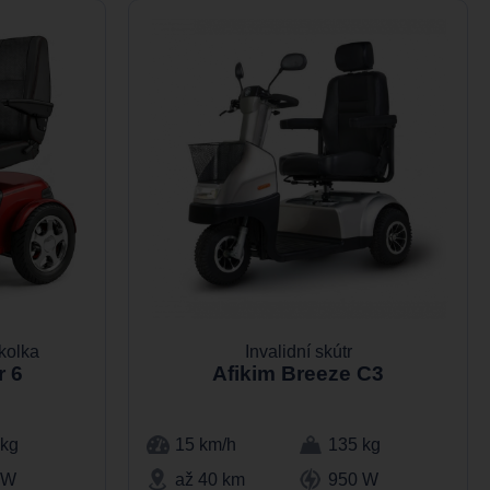
íkolka
Invalidní skútr
r 6
Afikim Breeze C3
 kg
15 km/h
135 kg
 W
až 40 km
950 W