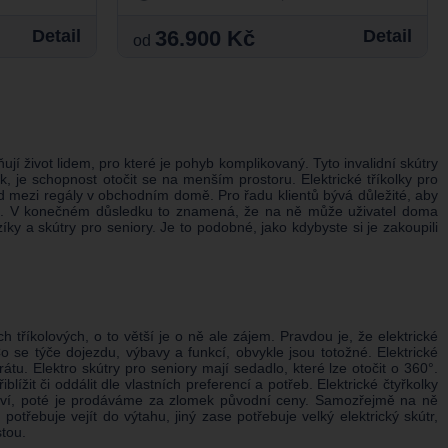
Detail
36.900 Kč
Detail
od
ují život lidem, pro které je pohyb komplikovaný. Tyto invalidní skútry
zek, je schopnost otočit se na menším prostoru. Elektrické tříkolky pro
lad mezi regály v obchodním domě. Pro řadu klientů bývá důležité, aby
ahu. V konečném důsledku to znamená, že na ně může uživatel doma
ky a skútry pro seniory. Je to podobné, jako kdybyste si je zakoupili
 tříkolových, o to větší je o ně ale zájem. Pravdou je, že elektrické
Co se týče dojezdu, výbavy a funkcí, obvykle jsou totožné. Elektrické
u. Elektro skútry pro seniory mají sedadlo, které lze otočit o 360°.
it či oddálit dle vlastních preferencí a potřeb. Elektrické čtyřkolky
opraví, poté je prodáváme za zlomek původní ceny. Samozřejmě na ně
třebuje vejít do výtahu, jiný zase potřebuje velký elektrický skútr,
stou.