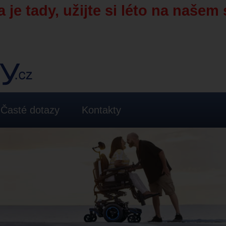
 je tady, užijte si léto na našem 
Časté dotazy
Kontakty