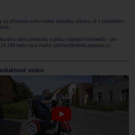
my za příznivou cenu nabízí bohatou výbavu už v základním
hlivé.
lkového stavu produktu a počtu najetých kilometrů – pro
814 199
nebo na e-mailu:
obchod@medicalspace.cz
.
oduktové video