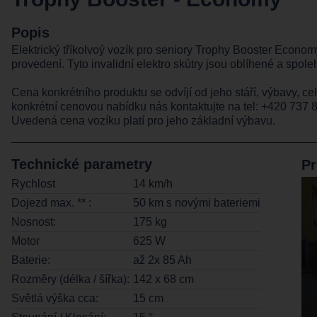
Popis
Elektrický tříkolvoý vozík pro seniory Trophy Booster Econo
provedení. Tyto invalidní elektro skútry jsou oblíhené a spole
Cena konkrétního produktu se odvíjí od jeho stáří, výbavy, ce
konkrétní cenovou nabídku nás kontaktujte na tel:
+420 737 
Uvedená cena vozíku platí pro jeho základní výbavu.
Technické parametry
Pr
Rychlost
14 km/h
Dojezd max. ** :
50 km s novými bateriemi
Nosnost:
175 kg
Motor
625 W
Baterie:
až 2x 85 Ah
Rozměry (délka / šířka):
142 x 68 cm
Světlá výška cca:
15 cm