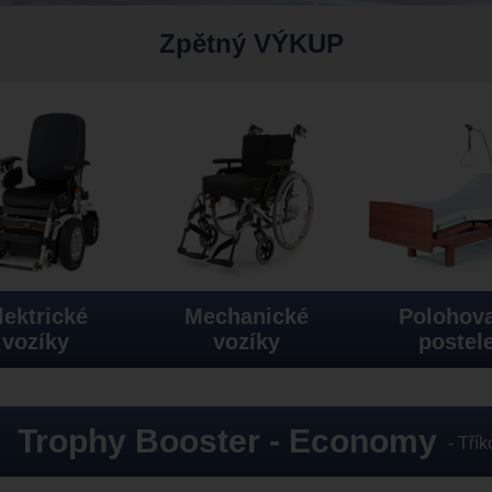
Zpětný VÝKUP
lektrické
Mechanické
Polohova
vozíky
vozíky
postel
Trophy Booster - Economy
-
Třík