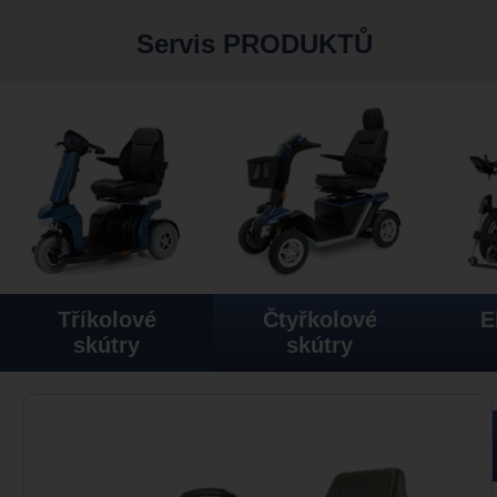
Servis PRODUKTŮ
Tříkolové
Čtyřkolové
E
skútry
skútry