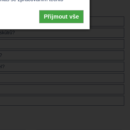
Přijmout vše
 skútrů?
?
el?