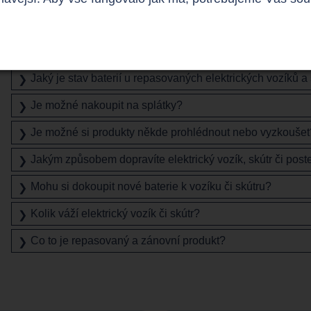
Časté dotazy
Přispívá zdravotní pojišťovna na elektro skútry?
❯
Jaký je stav baterií u repasovaných elektrických vozíků a
❯
Je možné nakoupit na splátky?
❯
Je možné si produkty někde prohlédnout nebo vyzkoušet
❯
Jakým způsobem dopravíte elektrický vozík, skútr či post
❯
Mohu si dokoupit nové baterie k vozíku či skútru?
❯
Kolik váží elektrický vozík či skútr?
❯
Co to je repasovaný a zánovní produkt?
❯