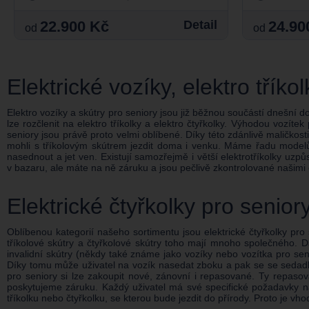
22.900 Kč
Detail
24.90
od
od
Elektrické vozíky, elektro tříko
Elektro vozíky a skútry pro seniory jsou již běžnou součástí dnešní do
lze rozčlenit na elektro tříkolky a elektro čtyřkolky. Výhodou vozítek
seniory jsou právě proto velmi oblíbené. Díky této zdánlivě maličkos
mohli s tříkolovým skútrem jezdit doma i venku. Máme řadu model
nasednout a jet ven. Existují samozřejmě i větší elektrotříkolky uzp
v bazaru, ale máte na ně záruku a jsou pečlivě zkontrolované našimi
Elektrické čtyřkolky pro senior
Oblíbenou kategorií našeho sortimentu jsou elektrické čtyřkolky pro 
tříkolové skútry a čtyřkolové skútry toho mají mnoho společného. Dá 
invalidní skútry (někdy také známe jako vozíky nebo vozítka pro sen
Díky tomu může uživatel na vozík nasedat zboku a pak se se sedadlem 
pro seniory si lze zakoupit nové, zánovní i repasované. Ty repaso
poskytujeme záruku. Každý uživatel má své specifické požadavky na t
tříkolku nebo čtyřkolku, se kterou bude jezdit do přírody. Proto je