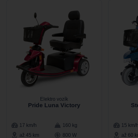
Elektro vozík
Pride Luna Victory
St
17 km/h
160 kg
15 km/
až 45 km
800 W
až 60 