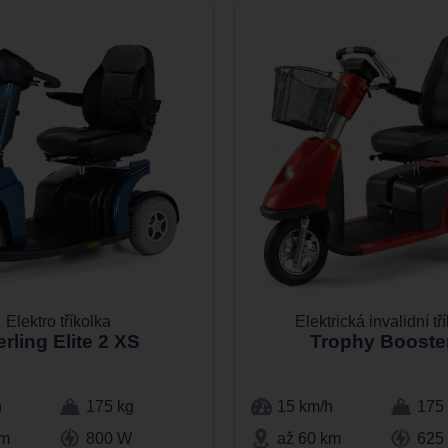
Elektro tříkolka
Elektrická invalidní tř
erling Elite 2 XS
Trophy Booste
h
175 kg
15 km/h
175
km
800 W
až 60 km
625