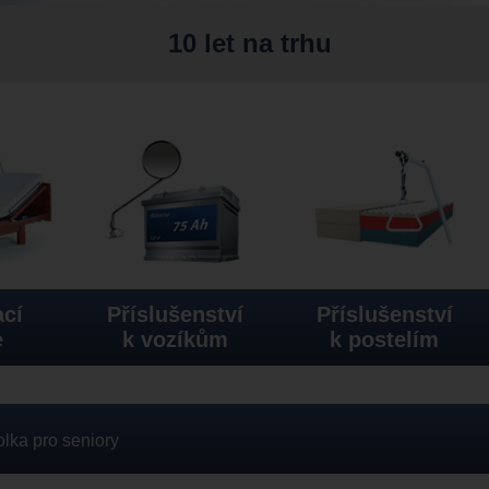
10 let na trhu
cí
Příslušenství
Příslušenství
e
k vozíkům
k postelím
olka pro seniory