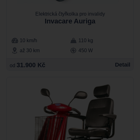
Elektrická čtyřkolka pro invalidy
Invacare Auriga
10 km/h
110 kg
až 30 km
450 W
31.900 Kč
Detail
od