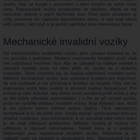
vozíky. Dají se koupit v porovnání s těmi novými za velmi nízké
ceny. Repasované vozíky prodáváme se zárukou, klienti se tak
nemusejí obávat o jejich technický stav. Před jejich prodejem je
vždy uvedeme do naprosto bezvadného stavu. U nás mají klienti
větší jistotu, než když si je pořídí například přes internetový bazar.
Mechanické invalidní vozíky
Od mechanického invalidního vozíku jeho uživatel očekává to, že
mu pomůže s pohybem. Moderní mechanický invalidní vozík však
umí nabídnout mnohem více. Aby se uživateli co nejlépe ovládal a
zároveň nestála jízda na něm příliš sil, vyrábí se z lehkého
materiálu. Tento zmíněný typ se nazývá odlehčený invalidní vozík.
Některé mechanické vozíky jsou vybaveny brzdami pro doprovod.
Ve své podstatě je lze přirovnat k brzdám na bicyklu. Díky nim se
doprovodu vozík lépe ovládá a zároveň zvyšují bezpečnost. Pro
mnohé je také důležité, aby doma vozík nezabíral příliš místa a aby
se dal dobře převážet automobilem. I s tím se při výrobě počítá,
proto se vyrábějí skládací invalidní vozíky. Mají skládací rám, složit
je lze jedním tahem během jediné vteřiny. Těch takzvaných
vychytávek je tu ale ještě více. Vozíky mývají rychloupínací kola pro
snadné rozebrání, jsou omyvatelné, a co uživatelé také velmi ocení
je, že mají odklopné postranice. Některé modely je mohou mít
odklopné a zároveň odnímatelné. Taktéž tomu je u podnoží.
Nejlevnější jsou repasované invalidní vozíky. Nabízíme je za
nejlepší ceny na českém a slovenském trhu. Samozřejmě na ně