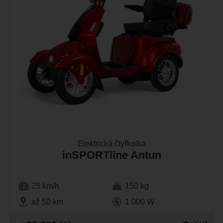
Elektrická čtyřkolka
inSPORTline Antun
25 km/h
150 kg
až 50 km
1 000 W