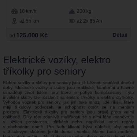
18 km/h
200 kg
až 55 km
až 2x 85 Ah
125.000 Kč
Detail
od
Elektrické vozíky, elektro
tříkolky pro seniory
Elektro vozíky a skútry pro seniory jsou již běžnou součástí dnešní
doby. Elektrické vozíky a skútry jsou praktické, komfortní a hlavně
usnadňují život lidem, pro které je pohyb komplikovaný. Tyto
invalidní skútry lze rozčlenit na elektro tříkolky a elektro čtyřkolky.
Výhodou vozítek pro seniory, jak jim také mnozí lidé říkají, které
mají tříkolový podvozek, je schopnost otočit se na menším
prostoru. Elektrické tříkolky pro seniory jsou právě proto velmi
oblíbené. Díky této zdánlivě maličkosti se s nimi lépe manévruje
v užších prostorech, uličkách nebo například mezi regály
v obchodním domě. Pro řadu klientů bývá důležité, aby mohli
s tříkolovým skútrem jezdit doma i venku. Máme řadu modelů,
které toto umožňují. Mají takové rozměry, aby se vešly i do výtahu.