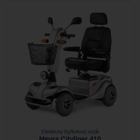
Elektrický čtyřkolový vozík
Meyra Cityliner 410