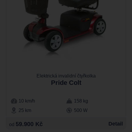
Elektrická invalidní čtyřkolka
Pride Colt
10 km/h
158 kg
25 km
500 W
59.900 Kč
Detail
od