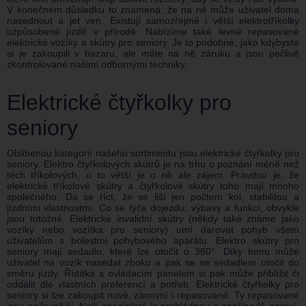
V konečném důsledku to znamená, že na ně může uživatel doma
nasednout a jet ven. Existují samozřejmě i větší elektrotříkolky
uzpůsobené jízdě v přírodě. Nabízíme také levné repasované
elektrické vozíky a skútry pro seniory. Je to podobné, jako kdybyste
si je zakoupili v bazaru, ale máte na ně záruku a jsou pečlivě
zkontrolované našimi odbornými techniky.
Elektrické čtyřkolky pro
seniory
Oblíbenou kategorií našeho sortimentu jsou elektrické čtyřkolky pro
seniory. Elektro čtyřkolových skútrů je na trhu o poznání méně než
těch tříkolových, o to větší je o ně ale zájem. Pravdou je, že
elektrické tříkolové skútry a čtyřkolové skútry toho mají mnoho
společného. Dá se říct, že se liší jen počtem kol, stabilitou a
jízdními vlastnostmi. Co se týče dojezdu, výbavy a funkcí, obvykle
jsou totožné. Elektrické invalidní skútry (někdy také známe jako
vozíky nebo vozítka pro seniory) umí darovat pohyb všem
uživatelům s bolestmi pohybového aparátu. Elektro skútry pro
seniory mají sedadlo, které lze otočit o 360°. Díky tomu může
uživatel na vozík nasedat zboku a pak se se sedadlem otočit do
směru jízdy. Řídítka s ovládacím panelem si pak může přiblížit či
oddálit dle vlastních preferencí a potřeb. Elektrické čtyřkolky pro
seniory si lze zakoupit nové, zánovní i repasované. Ty repasované
jsou nejlevnější. Naši specialisté je prohlédnou a popřípadě opraví,