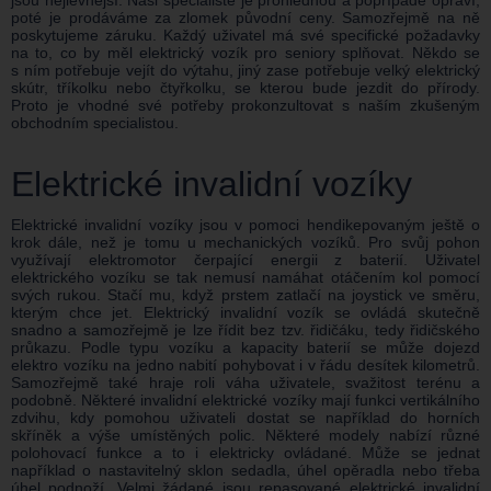
poté je prodáváme za zlomek původní ceny. Samozřejmě na ně
poskytujeme záruku. Každý uživatel má své specifické požadavky
na to, co by měl elektrický vozík pro seniory splňovat. Někdo se
s ním potřebuje vejít do výtahu, jiný zase potřebuje velký elektrický
skútr, tříkolku nebo čtyřkolku, se kterou bude jezdit do přírody.
Proto je vhodné své potřeby prokonzultovat s naším zkušeným
obchodním specialistou.
Elektrické invalidní vozíky
Elektrické invalidní vozíky jsou v pomoci hendikepovaným ještě o
krok dále, než je tomu u mechanických vozíků. Pro svůj pohon
využívají elektromotor čerpající energii z baterií. Uživatel
elektrického vozíku se tak nemusí namáhat otáčením kol pomocí
svých rukou. Stačí mu, když prstem zatlačí na joystick ve směru,
kterým chce jet. Elektrický invalidní vozík se ovládá skutečně
snadno a samozřejmě je lze řídit bez tzv. řidičáku, tedy řidičského
průkazu. Podle typu vozíku a kapacity baterií se může dojezd
elektro vozíku na jedno nabití pohybovat i v řádu desítek kilometrů.
Samozřejmě také hraje roli váha uživatele, svažitost terénu a
podobně. Některé invalidní elektrické vozíky mají funkci vertikálního
zdvihu, kdy pomohou uživateli dostat se například do horních
skříněk a výše umístěných polic. Některé modely nabízí různé
polohovací funkce a to i elektricky ovládané. Může se jednat
například o nastavitelný sklon sedadla, úhel opěradla nebo třeba
úhel podnoží. Velmi žádané jsou repasované elektrické invalidní