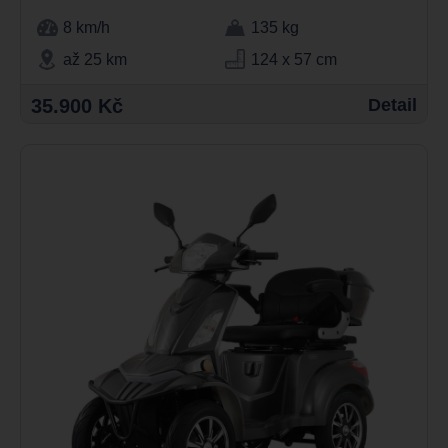
8 km/h
135 kg
až 25 km
124 x 57 cm
35.900 Kč
Detail