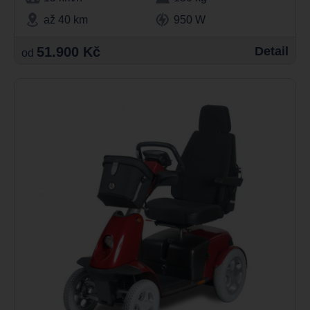
až 40 km
950 W
51.900 Kč
Detail
od