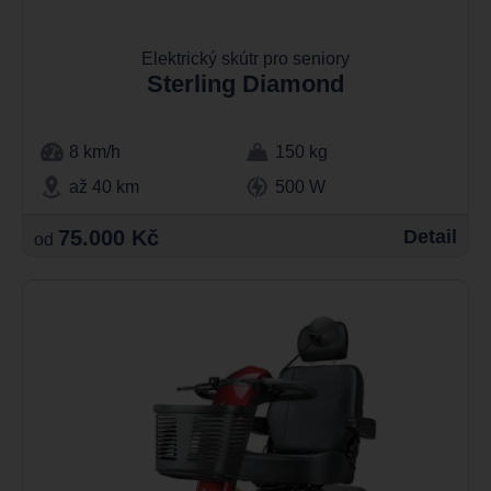
Elektrický skútr pro seniory
Sterling Diamond
8 km/h
150 kg
až 40 km
500 W
75.000 Kč
Detail
od