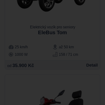
Elektrický vozík pro seniory
EleBus Tom
25 km/h
až 50 km
1000 W
158 / 71 cm
35.900 Kč
Detail
od