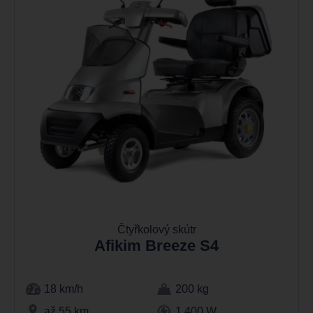
Čtyřkolový skútr
Afikim Breeze S4
18 km/h
200 kg
až 55 km
1 400 W