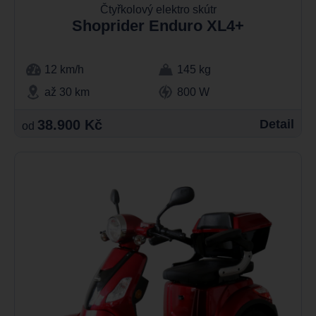
Čtyřkolový elektro skútr
Shoprider Enduro XL4+
12 km/h
145 kg
až 30 km
800 W
38.900 Kč
Detail
od