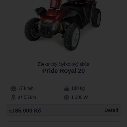
Elektrický čtyřkolový skútr
Pride Royal 20
17 km/h
180 kg
až 55 km
1 300 W
85.000 Kč
Detail
od