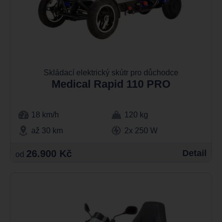
Skládací elektrický skútr pro důchodce
Medical Rapid 110 PRO
18 km/h
120 kg
až 30 km
2x 250 W
26.900 Kč
Detail
od