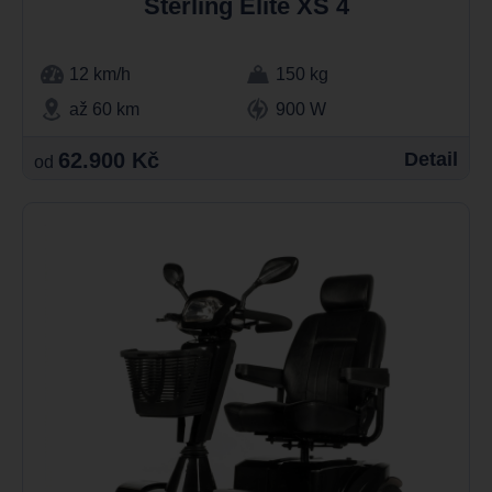
Sterling Elite XS 4
12 km/h
150 kg
až 60 km
900 W
62.900 Kč
Detail
od