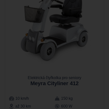
Elektrická čtyřkolka pro seniory
Meyra Cityliner 412
10 km/h
150 kg
až 30 km
600 W