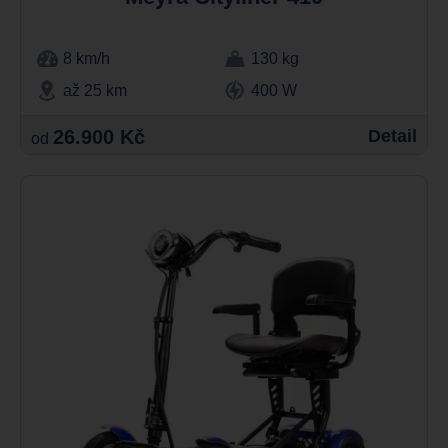
8 km/h
130 kg
až 25 km
400 W
26.900 Kč
Detail
od