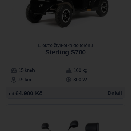
Elektro čtyřkolka do terénu
Sterling S700
15 km/h
160 kg
45 km
800 W
64.900 Kč
Detail
od