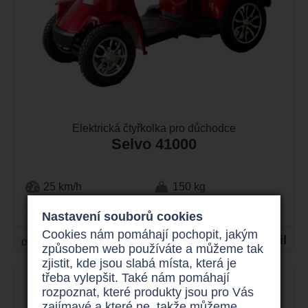
Elektrická čtyřkolka pro důchodce
Selvo 41000
25 km/h
150 kg
až 55 km
1000 W
Nastavení souborů cookies
Cookies nám pomáhají pochopit, jakým
44.900 Kč
Detail
od
způsobem web používáte a můžeme tak
zjistit, kde jsou slabá místa, která je
třeba vylepšit. Také nám pomáhají
rozpoznat, které produkty jsou pro Vás
zajímavé a které ne, takže můžeme