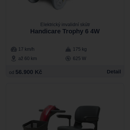
Elektrický invalidní skútr
Handicare Trophy 6 4W
17 km/h
175 kg
až 60 km
625 W
56.900 Kč
Detail
od