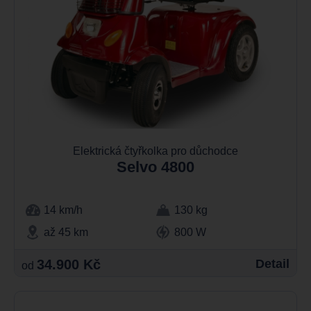
Elektrická čtyřkolka pro důchodce
Selvo 4800
14 km/h
130 kg
až 45 km
800 W
34.900 Kč
Detail
od