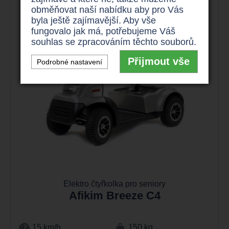
obměňovat naší nabídku aby pro Vás
byla ještě zajímavější. Aby vše
fungovalo jak má, potřebujeme Váš
souhlas se zpracováním těchto souborů.
Přijmout vše
Podrobné nastavení
Elektro čtyřkolka pro seniory
Afikim Breeze C4
15 km/h
150 kg