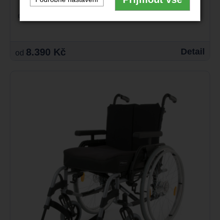
skládací rám
8.390 Kč
Detail
od