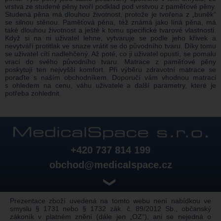
vrstva ze studené pěny tvoří podklad pod vrstvou z paměťové pěny.
Studená pěna má dlouhou životnost, protože je tvořena z „buněk“
se silnou stěnou. Paměťová pěna, též známá jako líná pěna, má
také dlouhou životnost a ještě k tomu specifické tvarové vlastnosti.
Když si na ni uživatel lehne, vytvaruje se podle jeho křivek a
nevytváří protitlak ve snaze vrátit se do původního tvaru. Díky tomu
se uživatel cítí nadlehčený. Až poté, co ji uživatel opustí, se pomalu
vrací do svého původního tvaru. Matrace z paměťové pěny
poskytují ten nejvyšší komfort. Při výběru zdravotní matrace se
poraďte s naším obchodníkem. Doporučí vám vhodnou matraci
s ohledem na cenu, váhu uživatele a další parametry, které je
potřeba zohlednit.
+420 737 814 199
obchod@medicalspace.cz
❯
Prezentace zboží uvedená na tomto webu není nabídkou ve
smyslu § 1731 nebo § 1732 zák. č. 89/2012 Sb., občanský
zákoník v platném znění (dále jen „OZ“), ani se nejedná o