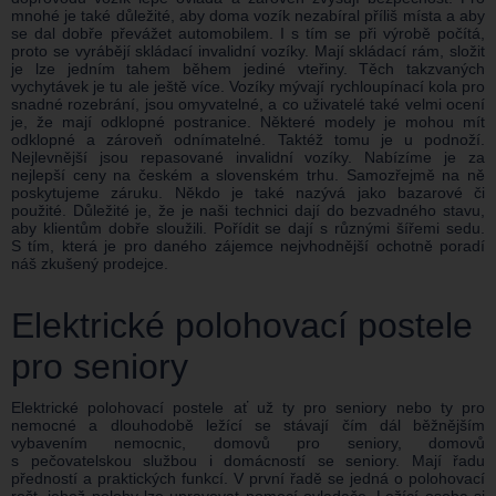
mnohé je také důležité, aby doma vozík nezabíral příliš místa a aby
se dal dobře převážet automobilem. I s tím se při výrobě počítá,
proto se vyrábějí skládací invalidní vozíky. Mají skládací rám, složit
je lze jedním tahem během jediné vteřiny. Těch takzvaných
vychytávek je tu ale ještě více. Vozíky mývají rychloupínací kola pro
snadné rozebrání, jsou omyvatelné, a co uživatelé také velmi ocení
je, že mají odklopné postranice. Některé modely je mohou mít
odklopné a zároveň odnímatelné. Taktéž tomu je u podnoží.
Nejlevnější jsou repasované invalidní vozíky. Nabízíme je za
nejlepší ceny na českém a slovenském trhu. Samozřejmě na ně
poskytujeme záruku. Někdo je také nazývá jako bazarové či
použité. Důležité je, že je naši technici dají do bezvadného stavu,
aby klientům dobře sloužili. Pořídit se dají s různými šířemi sedu.
S tím, která je pro daného zájemce nejvhodnější ochotně poradí
náš zkušený prodejce.
Elektrické polohovací postele
pro seniory
Elektrické polohovací postele ať už ty pro seniory nebo ty pro
nemocné a dlouhodobě ležící se stávají čím dál běžnějším
vybavením nemocnic, domovů pro seniory, domovů
s pečovatelskou službou i domácností se seniory. Mají řadu
předností a praktických funkcí. V první řadě se jedná o polohovací
rošt, jehož polohy lze upravovat pomocí ovladače. Ležící osoba si