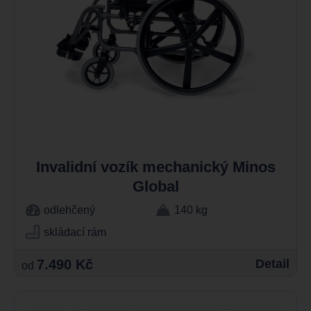
Invalidní vozík mechanický Minos
Global
odlehčený
140 kg
skládací rám
7.490 Kč
Detail
od