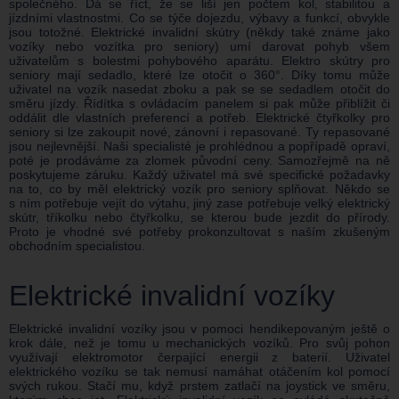
společného. Dá se říct, že se liší jen počtem kol, stabilitou a
jízdními vlastnostmi. Co se týče dojezdu, výbavy a funkcí, obvykle
jsou totožné. Elektrické invalidní skútry (někdy také známe jako
vozíky nebo vozítka pro seniory) umí darovat pohyb všem
uživatelům s bolestmi pohybového aparátu. Elektro skútry pro
seniory mají sedadlo, které lze otočit o 360°. Díky tomu může
uživatel na vozík nasedat zboku a pak se se sedadlem otočit do
směru jízdy. Řídítka s ovládacím panelem si pak může přiblížit či
oddálit dle vlastních preferencí a potřeb. Elektrické čtyřkolky pro
seniory si lze zakoupit nové, zánovní i repasované. Ty repasované
jsou nejlevnější. Naši specialisté je prohlédnou a popřípadě opraví,
poté je prodáváme za zlomek původní ceny. Samozřejmě na ně
poskytujeme záruku. Každý uživatel má své specifické požadavky
na to, co by měl elektrický vozík pro seniory splňovat. Někdo se
s ním potřebuje vejít do výtahu, jiný zase potřebuje velký elektrický
skútr, tříkolku nebo čtyřkolku, se kterou bude jezdit do přírody.
Proto je vhodné své potřeby prokonzultovat s naším zkušeným
obchodním specialistou.
Elektrické invalidní vozíky
Elektrické invalidní vozíky jsou v pomoci hendikepovaným ještě o
krok dále, než je tomu u mechanických vozíků. Pro svůj pohon
využívají elektromotor čerpající energii z baterií. Uživatel
elektrického vozíku se tak nemusí namáhat otáčením kol pomocí
svých rukou. Stačí mu, když prstem zatlačí na joystick ve směru,