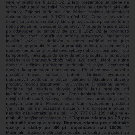
veřejný příslib dle § 1733 OZ. Z této prezentace umístěné na
tomto webu tedy nevzniká nikomu nárok na uzavření jakékoliv
smlouvy. Zájemci bude na jeho žádost zaslána předsmluvní
dokumentace dle ust. § 1820 a násl. OZ. Cena je závazná v
okamžiku uzavření smlouvy, která je uzavírána v písemné formě
nebo potvrzením závazné objednávky. V případě vrácení zboží
po odstoupení od smlouvy dle ust. § 1829 OZ je povinností
kupujícího zboží doručit na adresu provozovny. Mechanický
invalidní vozík je dodáván v rámci uváděné ceny jako
samostatný produkt. S našimi produkty mohou, ale nemusí být
dodány komponenty příplatkové výbavy nebo příslušenství. Tyto
komponenty nevstupují do ceny daného produktu a mohou být
dodány jako bonusové zboží nebo jako zboží, které je nutné
dodat s určitým produktem nedovolující svými vlastnostmi
daným komponentem nedisponovat. Při objednávce nového
produktu nejsou součástí baterie. Grafické vyobrazení
nabízených produktů je pouze ilustrativní. Aktuálně nabízené
produkty mohou disponovat jinou výbavou či odlišnou barvou.
Prodejce má skladem obvykle několik kusů produktu od
každého prezentovaného typu. Cena konkrétního produktu se
odvíjí od jeho stáří, výbavy, celkového stavu produktu a počtu
najetých kilometrů. Přesnou cenu Vámi vybraného produktu
Vám sdělíme na požádání obratem. Pro upřesnění aktuální
nabídky nás kontaktujte na tel.:
+420 737 814 199
nebo na e-
mail:
obchod@medicalspace.cz
.
* Doprava zdarma po ČR pro
elektrické vozíky a skútry. Doprava zdarma pro elektrické
vozíky a skútry po SR při objednávce nad 1000€.
**
Maximální dojezd elektrického vozíku či skútru je uváděn za