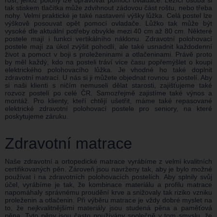
tak stiskem tlačítka může zdvihnout zádovou část roštu, nebo třeba
nohy. Velmi praktické je také nastavení výšky lůžka. Celá postel lze
výškově posouvat opět pomocí ovladače. Lůžko tak může být
vysoké dle aktuální potřeby obvykle mezi 40 cm až 80 cm. Některé
postele mají i funkci vertikálního náklonu. Zdravotní polohovací
postele mají za úkol zvýšit pohodlí, ale také usnadnit každodenní
život a pomoct v boji s proleženinami a otlačeninami. Právě proto
by měl každý, kdo na posteli tráví více času popřemýšlet o koupi
elektrického polohovacího lůžka. Je vhodné ho také doplnit
zdravotní matrací. U nás si ji můžete objednat rovnou s postelí. Aby
si naši klienti s ničím nemuseli dělat starosti, zajišťujeme také
rozvoz postelí po celé ČR. Samozřejmě zajistíme také výnos a
montáž. Pro klienty, kteří chtějí ušetřit, máme také repasované
elektrické zdravotní polohovací postele pro seniory, na které
poskytujeme záruku.
Zdravotní matrace
Naše zdravotní a ortopedické matrace vyrábíme z velmi kvalitních
certifikovaných pěn. Zároveň jsou navrženy tak, aby je bylo možné
používat i na zdravotních polohovacích postelích. Aby splnily svůj
účel, vyrábíme je tak, že kombinace materiálu a profilu matrace
napomáhaly správnému proudění krve a snižovaly tak riziko vzniku
proleženin a otlačenin. Při výběru matrace je vždy dobré myslet na
to, že nejkvalitnějšími materiály jsou studená pěna a paměťová
pěna. Tyto pěny jsou často používány společně v tom smyslu, že