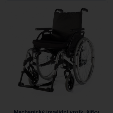
Mechanický invalidní vozík, šířky