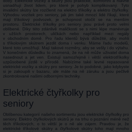
doby. Elektrické vozíky a skútry jsou praktické, komfortní a hlavně
usnadňují život lidem, pro které je pohyb komplikovaný. Tyto
invalidní skútry lze rozčlenit na elektro tříkolky a elektro čtyřkolky.
Výhodou vozítek pro seniory, jak jim také mnozí lidé říkají, které
mají tříkolový podvozek, je schopnost otočit se na menším
prostoru. Elektrické tříkolky pro seniory jsou právě proto velmi
oblíbené. Díky této zdánlivě maličkosti se s nimi lépe manévruje
v užších prostorech, uličkách nebo například mezi regály
v obchodním domě. Pro řadu klientů bývá důležité, aby mohli
s tříkolovým skútrem jezdit doma i venku. Máme řadu modelů,
které toto umožňují. Mají takové rozměry, aby se vešly i do výtahu.
V konečném důsledku to znamená, že na ně může uživatel doma
nasednout a jet ven. Existují samozřejmě i větší elektrotříkolky
uzpůsobené jízdě v přírodě. Nabízíme také levné repasované
elektrické vozíky a skútry pro seniory. Je to podobné, jako kdybyste
si je zakoupili v bazaru, ale máte na ně záruku a jsou pečlivě
zkontrolované našimi odbornými techniky.
Elektrické čtyřkolky pro
seniory
Oblíbenou kategorií našeho sortimentu jsou elektrické čtyřkolky pro
seniory. Elektro čtyřkolových skútrů je na trhu o poznání méně než
těch tříkolových, o to větší je o ně ale zájem. Pravdou je, že
elektrické tříkolové skútry a čtyřkolové skútry toho mají mnoho