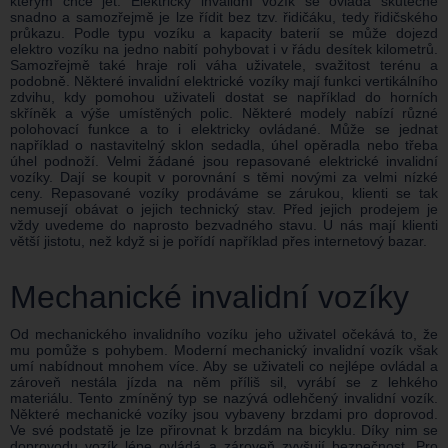
kterým chce jet. Elektrický invalidní vozík se ovládá skutečně
snadno a samozřejmě je lze řídit bez tzv. řidičáku, tedy řidičského
průkazu. Podle typu vozíku a kapacity baterií se může dojezd
elektro vozíku na jedno nabití pohybovat i v řádu desítek kilometrů.
Samozřejmě také hraje roli váha uživatele, svažitost terénu a
podobně. Některé invalidní elektrické vozíky mají funkci vertikálního
zdvihu, kdy pomohou uživateli dostat se například do horních
skříněk a výše umístěných polic. Některé modely nabízí různé
polohovací funkce a to i elektricky ovládané. Může se jednat
například o nastavitelný sklon sedadla, úhel opěradla nebo třeba
úhel podnoží. Velmi žádané jsou repasované elektrické invalidní
vozíky. Dají se koupit v porovnání s těmi novými za velmi nízké
ceny. Repasované vozíky prodáváme se zárukou, klienti se tak
nemusejí obávat o jejich technický stav. Před jejich prodejem je
vždy uvedeme do naprosto bezvadného stavu. U nás mají klienti
větší jistotu, než když si je pořídí například přes internetový bazar.
Mechanické invalidní vozíky
Od mechanického invalidního vozíku jeho uživatel očekává to, že
mu pomůže s pohybem. Moderní mechanický invalidní vozík však
umí nabídnout mnohem více. Aby se uživateli co nejlépe ovládal a
zároveň nestála jízda na něm příliš sil, vyrábí se z lehkého
materiálu. Tento zmíněný typ se nazývá odlehčený invalidní vozík.
Některé mechanické vozíky jsou vybaveny brzdami pro doprovod.
Ve své podstatě je lze přirovnat k brzdám na bicyklu. Díky nim se
doprovodu vozík lépe ovládá a zároveň zvyšují bezpečnost. Pro