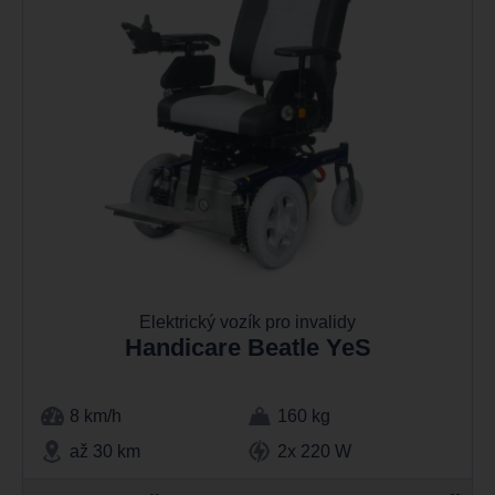
Elektrický vozík pro invalidy
Handicare Beatle YeS
8 km/h
160 kg
až 30 km
2x 220 W