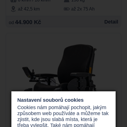
až 42,5 km
až 2x 75 Ah
44.900 Kč
Detail
od
Nastavení souborů cookies
Cookies nám pomáhají pochopit, jakým
způsobem web používáte a můžeme tak
zjistit, kde jsou slabá místa, která je
třeba vylepšit. Také nám pomáhají