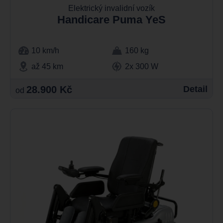
Elektrický invalidní vozík
Handicare Puma YeS
10 km/h
160 kg
až 45 km
2x 300 W
28.900 Kč
Detail
od