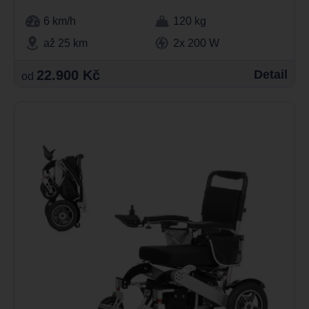
6 km/h
120 kg
až 25 km
2x 200 W
22.900 Kč
Detail
od