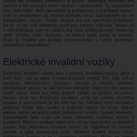
oddálit dle vlastních preferencí a potřeb. Elektrické čtyřkolky pro
seniory si lze zakoupit nové, zánovní i repasované. Ty repasované
jsou nejlevnější. Naši specialisté je prohlédnou a popřípadě opraví,
poté je prodáváme za zlomek původní ceny. Samozřejmě na ně
poskytujeme záruku. Každý uživatel má své specifické požadavky
na to, co by měl elektrický vozík pro seniory splňovat. Někdo se
s ním potřebuje vejít do výtahu, jiný zase potřebuje velký elektrický
skútr, tříkolku nebo čtyřkolku, se kterou bude jezdit do přírody.
Proto je vhodné své potřeby prokonzultovat s naším zkušeným
obchodním specialistou.
Elektrické invalidní vozíky
Elektrické invalidní vozíky jsou v pomoci hendikepovaným ještě o
krok dále, než je tomu u mechanických vozíků. Pro svůj pohon
využívají elektromotor čerpající energii z baterií. Uživatel
elektrického vozíku se tak nemusí namáhat otáčením kol pomocí
svých rukou. Stačí mu, když prstem zatlačí na joystick ve směru,
kterým chce jet. Elektrický invalidní vozík se ovládá skutečně
snadno a samozřejmě je lze řídit bez tzv. řidičáku, tedy řidičského
průkazu. Podle typu vozíku a kapacity baterií se může dojezd
elektro vozíku na jedno nabití pohybovat i v řádu desítek kilometrů.
Samozřejmě také hraje roli váha uživatele, svažitost terénu a
podobně. Některé invalidní elektrické vozíky mají funkci vertikálního
zdvihu, kdy pomohou uživateli dostat se například do horních
skříněk a výše umístěných polic. Některé modely nabízí různé
polohovací funkce a to i elektricky ovládané. Může se jednat