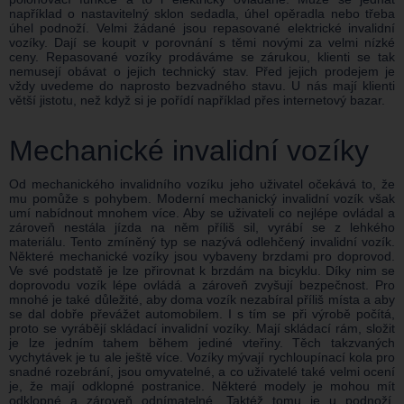
například o nastavitelný sklon sedadla, úhel opěradla nebo třeba
úhel podnoží. Velmi žádané jsou repasované elektrické invalidní
vozíky. Dají se koupit v porovnání s těmi novými za velmi nízké
ceny. Repasované vozíky prodáváme se zárukou, klienti se tak
nemusejí obávat o jejich technický stav. Před jejich prodejem je
vždy uvedeme do naprosto bezvadného stavu. U nás mají klienti
větší jistotu, než když si je pořídí například přes internetový bazar.
Mechanické invalidní vozíky
Od mechanického invalidního vozíku jeho uživatel očekává to, že
mu pomůže s pohybem. Moderní mechanický invalidní vozík však
umí nabídnout mnohem více. Aby se uživateli co nejlépe ovládal a
zároveň nestála jízda na něm příliš sil, vyrábí se z lehkého
materiálu. Tento zmíněný typ se nazývá odlehčený invalidní vozík.
Některé mechanické vozíky jsou vybaveny brzdami pro doprovod.
Ve své podstatě je lze přirovnat k brzdám na bicyklu. Díky nim se
doprovodu vozík lépe ovládá a zároveň zvyšují bezpečnost. Pro
mnohé je také důležité, aby doma vozík nezabíral příliš místa a aby
se dal dobře převážet automobilem. I s tím se při výrobě počítá,
proto se vyrábějí skládací invalidní vozíky. Mají skládací rám, složit
je lze jedním tahem během jediné vteřiny. Těch takzvaných
vychytávek je tu ale ještě více. Vozíky mývají rychloupínací kola pro
snadné rozebrání, jsou omyvatelné, a co uživatelé také velmi ocení
je, že mají odklopné postranice. Některé modely je mohou mít
odklopné a zároveň odnímatelné. Taktéž tomu je u podnoží.