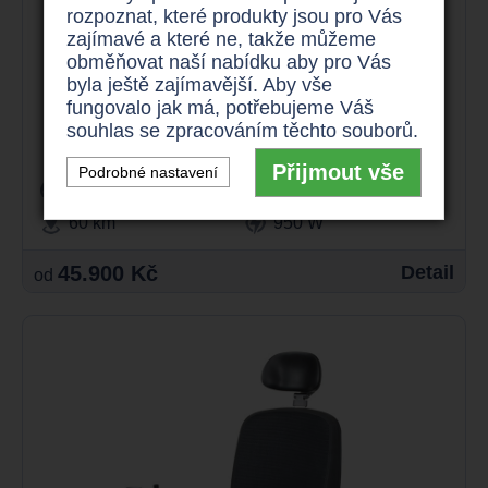
rozpoznat, které produkty jsou pro Vás
zajímavé a které ne, takže můžeme
obměňovat naší nabídku aby pro Vás
byla ještě zajímavější. Aby vše
Elektrický invalidní vozík do terénu
fungovalo jak má, potřebujeme Váš
Meyra Optimus 2
souhlas se zpracováním těchto souborů.
Přijmout vše
Podrobné nastavení
12 km/h
150 kg
60 km
950 W
45.900 Kč
Detail
od