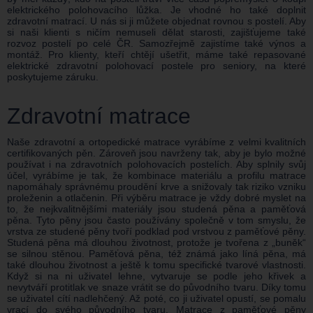
elektrického polohovacího lůžka. Je vhodné ho také doplnit
zdravotní matrací. U nás si ji můžete objednat rovnou s postelí. Aby
si naši klienti s ničím nemuseli dělat starosti, zajišťujeme také
rozvoz postelí po celé ČR. Samozřejmě zajistíme také výnos a
montáž. Pro klienty, kteří chtějí ušetřit, máme také repasované
elektrické zdravotní polohovací postele pro seniory, na které
poskytujeme záruku.
Zdravotní matrace
Naše zdravotní a ortopedické matrace vyrábíme z velmi kvalitních
certifikovaných pěn. Zároveň jsou navrženy tak, aby je bylo možné
používat i na zdravotních polohovacích postelích. Aby splnily svůj
účel, vyrábíme je tak, že kombinace materiálu a profilu matrace
napomáhaly správnému proudění krve a snižovaly tak riziko vzniku
proleženin a otlačenin. Při výběru matrace je vždy dobré myslet na
to, že nejkvalitnějšími materiály jsou studená pěna a paměťová
pěna. Tyto pěny jsou často používány společně v tom smyslu, že
vrstva ze studené pěny tvoří podklad pod vrstvou z paměťové pěny.
Studená pěna má dlouhou životnost, protože je tvořena z „buněk“
se silnou stěnou. Paměťová pěna, též známá jako líná pěna, má
také dlouhou životnost a ještě k tomu specifické tvarové vlastnosti.
Když si na ni uživatel lehne, vytvaruje se podle jeho křivek a
nevytváří protitlak ve snaze vrátit se do původního tvaru. Díky tomu
se uživatel cítí nadlehčený. Až poté, co ji uživatel opustí, se pomalu
vrací do svého původního tvaru. Matrace z paměťové pěny