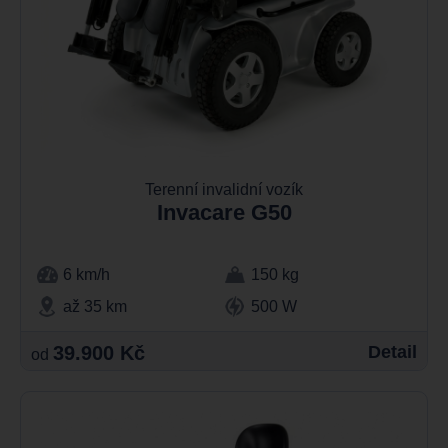
Terenní invalidní vozík
Invacare G50
6 km/h
150 kg
až 35 km
500 W
39.900 Kč
Detail
od