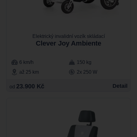
Elektrický invalidní vozík skládací
Clever Joy Ambiente
6 km/h
150 kg
až 25 km
2x 250 W
23.900 Kč
Detail
od