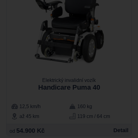
Elektrický invalidní vozík
Handicare Puma 40
12,5 km/h
160 kg
až 45 km
119 cm / 64 cm
54.900 Kč
Detail
od