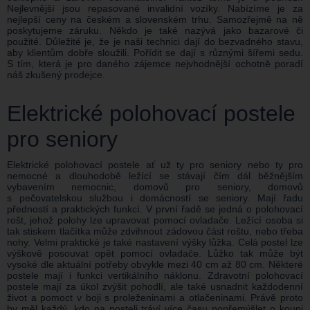
Nejlevnější jsou repasované invalidní vozíky. Nabízíme je za
nejlepší ceny na českém a slovenském trhu. Samozřejmě na ně
poskytujeme záruku. Někdo je také nazývá jako bazarové či
použité. Důležité je, že je naši technici dají do bezvadného stavu,
aby klientům dobře sloužili. Pořídit se dají s různými šířemi sedu.
S tím, která je pro daného zájemce nejvhodnější ochotně poradí
náš zkušený prodejce.
Elektrické polohovací postele
pro seniory
Elektrické polohovací postele ať už ty pro seniory nebo ty pro
nemocné a dlouhodobě ležící se stávají čím dál běžnějším
vybavením nemocnic, domovů pro seniory, domovů
s pečovatelskou službou i domácností se seniory. Mají řadu
předností a praktických funkcí. V první řadě se jedná o polohovací
rošt, jehož polohy lze upravovat pomocí ovladače. Ležící osoba si
tak stiskem tlačítka může zdvihnout zádovou část roštu, nebo třeba
nohy. Velmi praktické je také nastavení výšky lůžka. Celá postel lze
výškově posouvat opět pomocí ovladače. Lůžko tak může být
vysoké dle aktuální potřeby obvykle mezi 40 cm až 80 cm. Některé
postele mají i funkci vertikálního náklonu. Zdravotní polohovací
postele mají za úkol zvýšit pohodlí, ale také usnadnit každodenní
život a pomoct v boji s proleženinami a otlačeninami. Právě proto
by měl každý, kdo na posteli tráví více času popřemýšlet o koupi