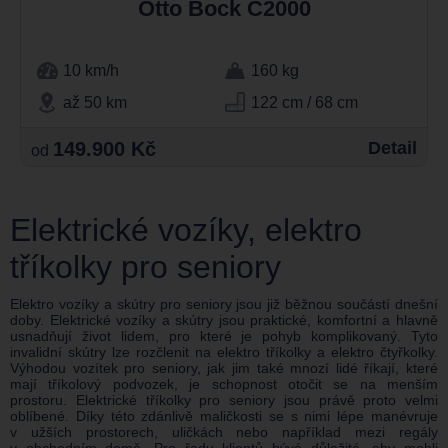
Otto Bock C2000
10 km/h
160 kg
až 50 km
122 cm / 68 cm
149.900 Kč
Detail
od
Elektrické vozíky, elektro
tříkolky pro seniory
Elektro vozíky a skútry pro seniory jsou již běžnou součástí dnešní
doby. Elektrické vozíky a skútry jsou praktické, komfortní a hlavně
usnadňují život lidem, pro které je pohyb komplikovaný. Tyto
invalidní skútry lze rozčlenit na elektro tříkolky a elektro čtyřkolky.
Výhodou vozítek pro seniory, jak jim také mnozí lidé říkají, které
mají tříkolový podvozek, je schopnost otočit se na menším
prostoru. Elektrické tříkolky pro seniory jsou právě proto velmi
oblíbené. Díky této zdánlivě maličkosti se s nimi lépe manévruje
v užších prostorech, uličkách nebo například mezi regály
v obchodním domě. Pro řadu klientů bývá důležité, aby mohli