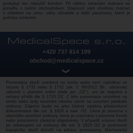
poskytují ten nejvyšší komfort. Při výběru zdravotní matrace se
poraďte s naším obchodníkem. Doporučí vám vhodnou matraci
s ohledem na cenu, váhu uživatele a další parametry, které je
potřeba zohlednit.
+420 737 814 199
obchod@medicalspace.cz
❯
Prezentace zboží uvedená na tomto webu není nabídkou ve
smyslu § 1731 nebo § 1732 zák. č. 89/2012 Sb., občanský
zákoník v platném znění (dále jen „OZ“), ani se nejedná o
veřejný příslib dle § 1733 OZ. Z této prezentace umístěné na
tomto webu tedy nevzniká nikomu nárok na uzavření jakékoliv
smlouvy. Zájemci bude na jeho žádost zaslána předsmluvní
dokumentace dle ust. § 1820 a násl. OZ. Cena je závazná v
okamžiku uzavření smlouvy, která je uzavírána v písemné formě
nebo potvrzením závazné objednávky. V případě vrácení zboží
po odstoupení od smlouvy dle ust. § 1829 OZ je povinností
kupujícího zboží doručit na adresu provozovny. Mechanický