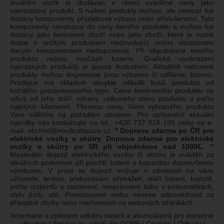
invalidní vozík je dodáván v rámci uváděné ceny jako
samostatný produkt. S našimi produkty mohou, ale nemusí být
dodány komponenty příplatkové výbavy nebo příslušenství. Tyto
komponenty nevstupují do ceny daného produktu a mohou být
dodány jako bonusové zboží nebo jako zboží, které je nutné
dodat s určitým produktem nedovolující svými vlastnostmi
daným komponentem nedisponovat. Při objednávce nového
produktu nejsou součástí baterie. Grafické vyobrazení
nabízených produktů je pouze ilustrativní. Aktuálně nabízené
produkty mohou disponovat jinou výbavou či odlišnou barvou.
Prodejce má skladem obvykle několik kusů produktu od
každého prezentovaného typu. Cena konkrétního produktu se
odvíjí od jeho stáří, výbavy, celkového stavu produktu a počtu
najetých kilometrů. Přesnou cenu Vámi vybraného produktu
Vám sdělíme na požádání obratem. Pro upřesnění aktuální
nabídky nás kontaktujte na tel.:
+420 737 814 199
nebo na e-
mail:
obchod@medicalspace.cz
.
* Doprava zdarma po ČR pro
elektrické vozíky a skútry. Doprava zdarma pro elektrické
vozíky a skútry po SR při objednávce nad 1000€.
**
Maximální dojezd elektrického vozíku či skútru je uváděn za
ideálních podmínek při použití baterií s kapacitou doporučenou
výrobcem. V praxi se dojezd snižuje v závislosti na váze
uživatele, terénu, překonávání překážek, stáří baterií, teplotě,
počtu rozjezdů a zastavení, nesprávném tlaku v pneumatikách,
stylu jízdy atd. Provozovatel webu nenese odpovědnost za
případné chyby nebo nepřesnosti na webových stránkách.
Informace o zpětném odběru baterií a akumulátorů pro konečné
uživatele
|
Správa os. údajů dle GDPR
|
Cookies
|
Odkazy
|