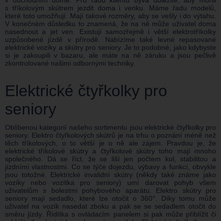
s tříkolovým skútrem jezdit doma i venku. Máme řadu modelů,
které toto umožňují. Mají takové rozměry, aby se vešly i do výtahu.
V konečném důsledku to znamená, že na ně může uživatel doma
nasednout a jet ven. Existují samozřejmě i větší elektrotříkolky
uzpůsobené jízdě v přírodě. Nabízíme také levné repasované
elektrické vozíky a skútry pro seniory. Je to podobné, jako kdybyste
si je zakoupili v bazaru, ale máte na ně záruku a jsou pečlivě
zkontrolované našimi odbornými techniky.
Elektrické čtyřkolky pro
seniory
Oblíbenou kategorií našeho sortimentu jsou elektrické čtyřkolky pro
seniory. Elektro čtyřkolových skútrů je na trhu o poznání méně než
těch tříkolových, o to větší je o ně ale zájem. Pravdou je, že
elektrické tříkolové skútry a čtyřkolové skútry toho mají mnoho
společného. Dá se říct, že se liší jen počtem kol, stabilitou a
jízdními vlastnostmi. Co se týče dojezdu, výbavy a funkcí, obvykle
jsou totožné. Elektrické invalidní skútry (někdy také známe jako
vozíky nebo vozítka pro seniory) umí darovat pohyb všem
uživatelům s bolestmi pohybového aparátu. Elektro skútry pro
seniory mají sedadlo, které lze otočit o 360°. Díky tomu může
uživatel na vozík nasedat zboku a pak se se sedadlem otočit do
směru jízdy. Řídítka s ovládacím panelem si pak může přiblížit či