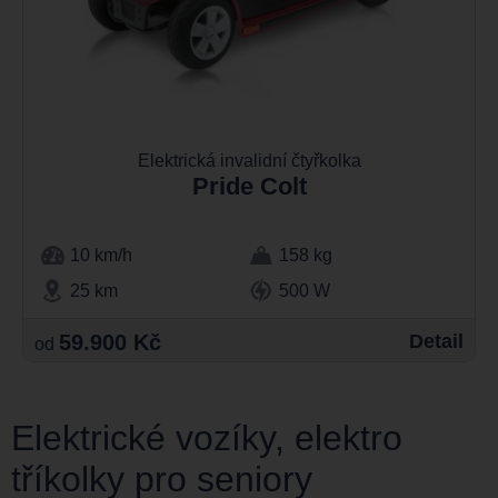
Elektrická invalidní čtyřkolka
Pride Colt
10 km/h
158 kg
25 km
500 W
59.900 Kč
Detail
od
Elektrické vozíky, elektro
tříkolky pro seniory