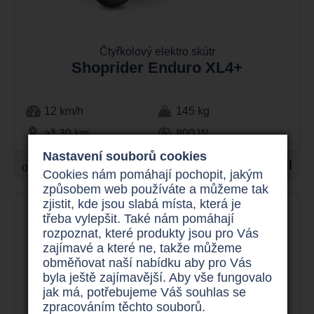
Čtyřkolový elektro skútr
Shoprider Enduro XL4+
12 km/h
145 kg
až 30 km
800 W
Nastavení souborů cookies
38.900 Kč
Detail
od
Cookies nám pomáhají pochopit, jakým
způsobem web používáte a můžeme tak
zjistit, kde jsou slabá místa, která je
třeba vylepšit. Také nám pomáhají
rozpoznat, které produkty jsou pro Vás
zajímavé a které ne, takže můžeme
obměňovat naší nabídku aby pro Vás
byla ještě zajímavější. Aby vše fungovalo
jak má, potřebujeme Váš souhlas se
zpracováním těchto souborů.