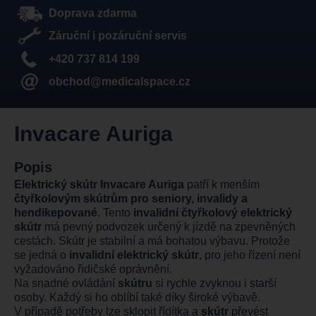
Doprava zdarma
Záruční i pozáruční servis
+420 737 814 199
obchod@medicalspace.cz
Invacare Auriga
Popis
Elektrický skútr Invacare Auriga
patří k menším
čtyřkolovým skútrům pro seniory, invalidy a
hendikepované
. Tento
invalidní čtyřkolový elektrický
skútr
má pevný podvozek určený k jízdě na zpevněných
cestách. Skútr je stabilní a má bohatou výbavu. Protože
se jedná o
invalidní elektrický skútr
, pro jeho řízení není
vyžadováno řidičské oprávnění.
Na snadné ovládání
skútru
si rychle zvyknou i starší
osoby. Každý si ho oblíbí také díky široké výbavě.
V případě potřeby lze sklopit řídítka a
skútr
převést