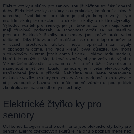
Elektro vozíky a skútry pro seniory jsou již běžnou součástí dnešní
doby. Elektrické vozíky a skútry jsou praktické, komfortní a hlavně
usnadňují život lidem, pro které je pohyb komplikovaný. Tyto
invalidní skútry lze rozčlenit na elektro tříkolky a elektro čtyřkolky.
Výhodou vozítek pro seniory, jak jim také mnozí lidé říkají, které
mají tříkolový podvozek, je schopnost otočit se na menším
prostoru. Elektrické tříkolky pro seniory jsou právě proto velmi
oblíbené. Díky této zdánlivě maličkosti se s nimi lépe manévruje
v užších prostorech, uličkách nebo například mezi regály
v obchodním domě. Pro řadu klientů bývá důležité, aby mohli
s tříkolovým skútrem jezdit doma i venku. Máme řadu modelů,
které toto umožňují. Mají takové rozměry, aby se vešly i do výtahu.
V konečném důsledku to znamená, že na ně může uživatel doma
nasednout a jet ven. Existují samozřejmě i větší elektrotříkolky
uzpůsobené jízdě v přírodě. Nabízíme také levné repasované
elektrické vozíky a skútry pro seniory. Je to podobné, jako kdybyste
si je zakoupili v bazaru, ale máte na ně záruku a jsou pečlivě
zkontrolované našimi odbornými techniky.
Elektrické čtyřkolky pro
seniory
Oblíbenou kategorií našeho sortimentu jsou elektrické čtyřkolky pro
seniory. Elektro čtyřkolových skútrů je na trhu o poznání méně než