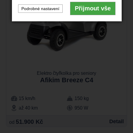
Přijmout vše
Podrobné nastavení
Elektro čtyřkolka pro seniory
Afikim Breeze C4
15 km/h
150 kg
až 40 km
950 W
51.900 Kč
Detail
od