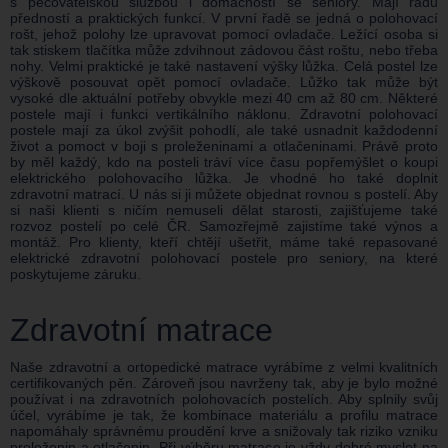
s pečovatelskou službou i domácností se seniory. Mají řadu
předností a praktických funkcí. V první řadě se jedná o polohovací
rošt, jehož polohy lze upravovat pomocí ovladače. Ležící osoba si
tak stiskem tlačítka může zdvihnout zádovou část roštu, nebo třeba
nohy. Velmi praktické je také nastavení výšky lůžka. Celá postel lze
výškově posouvat opět pomocí ovladače. Lůžko tak může být
vysoké dle aktuální potřeby obvykle mezi 40 cm až 80 cm. Některé
postele mají i funkci vertikálního náklonu. Zdravotní polohovací
postele mají za úkol zvýšit pohodlí, ale také usnadnit každodenní
život a pomoct v boji s proleženinami a otlačeninami. Právě proto
by měl každý, kdo na posteli tráví více času popřemýšlet o koupi
elektrického polohovacího lůžka. Je vhodné ho také doplnit
zdravotní matrací. U nás si ji můžete objednat rovnou s postelí. Aby
si naši klienti s ničím nemuseli dělat starosti, zajišťujeme také
rozvoz postelí po celé ČR. Samozřejmě zajistíme také výnos a
montáž. Pro klienty, kteří chtějí ušetřit, máme také repasované
elektrické zdravotní polohovací postele pro seniory, na které
poskytujeme záruku.
Zdravotní matrace
Naše zdravotní a ortopedické matrace vyrábíme z velmi kvalitních
certifikovaných pěn. Zároveň jsou navrženy tak, aby je bylo možné
používat i na zdravotních polohovacích postelích. Aby splnily svůj
účel, vyrábíme je tak, že kombinace materiálu a profilu matrace
napomáhaly správnému proudění krve a snižovaly tak riziko vzniku
proleženin a otlačenin. Při výběru matrace je vždy dobré myslet na