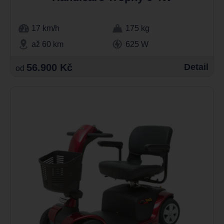
17 km/h
175 kg
až 60 km
625 W
56.900 Kč
Detail
od