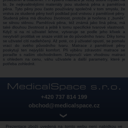
to, že nejkvalitnějšími materiály jsou studená pěna a paměťová
pěna. Tyto pěny jsou často používány společně v tom smyslu, že
vrstva ze studené pěny tvoří podklad pod vrstvou z paměťové pěny.
Studená pěna má dlouhou životnost, protože je tvořena z „buněk“
se silnou stěnou. Paměťová pěna, též známá jako líná pěna, má
také dlouhou životnost a ještě k tomu specifické tvarové vlastnosti.
Když si na ni uživatel lehne, vytvaruje se podle jeho křivek a
nevytváří protitlak ve snaze vrátit se do původního tvaru. Díky tomu
se uživatel cítí nadlehčený. Až poté, co ji uživatel opustí, se pomalu
vrací do svého původního tvaru. Matrace z paměťové pěny
poskytují ten nejvyšší komfort. Při výběru zdravotní matrace se
poraďte s naším obchodníkem. Doporučí vám vhodnou matraci
s ohledem na cenu, váhu uživatele a další parametry, které je
potřeba zohlednit.
+420 737 814 199
obchod@medicalspace.cz
❯
Prezentace zboží uvedená na tomto webu není nabídkou ve