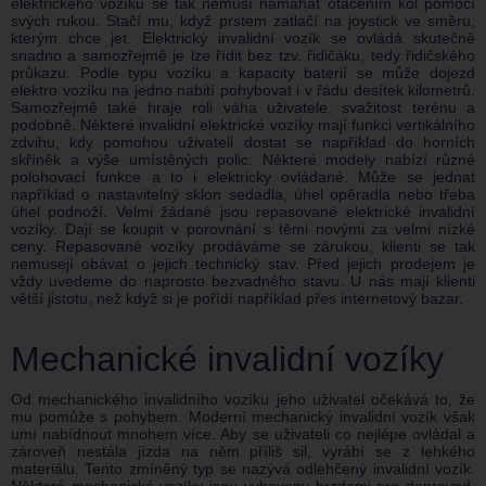
elektrického vozíku se tak nemusí namáhat otáčením kol pomocí
svých rukou. Stačí mu, když prstem zatlačí na joystick ve směru,
kterým chce jet. Elektrický invalidní vozík se ovládá skutečně
snadno a samozřejmě je lze řídit bez tzv. řidičáku, tedy řidičského
průkazu. Podle typu vozíku a kapacity baterií se může dojezd
elektro vozíku na jedno nabití pohybovat i v řádu desítek kilometrů.
Samozřejmě také hraje roli váha uživatele, svažitost terénu a
podobně. Některé invalidní elektrické vozíky mají funkci vertikálního
zdvihu, kdy pomohou uživateli dostat se například do horních
skříněk a výše umístěných polic. Některé modely nabízí různé
polohovací funkce a to i elektricky ovládané. Může se jednat
například o nastavitelný sklon sedadla, úhel opěradla nebo třeba
úhel podnoží. Velmi žádané jsou repasované elektrické invalidní
vozíky. Dají se koupit v porovnání s těmi novými za velmi nízké
ceny. Repasované vozíky prodáváme se zárukou, klienti se tak
nemusejí obávat o jejich technický stav. Před jejich prodejem je
vždy uvedeme do naprosto bezvadného stavu. U nás mají klienti
větší jistotu, než když si je pořídí například přes internetový bazar.
Mechanické invalidní vozíky
Od mechanického invalidního vozíku jeho uživatel očekává to, že
mu pomůže s pohybem. Moderní mechanický invalidní vozík však
umí nabídnout mnohem více. Aby se uživateli co nejlépe ovládal a
zároveň nestála jízda na něm příliš sil, vyrábí se z lehkého
materiálu. Tento zmíněný typ se nazývá odlehčený invalidní vozík.