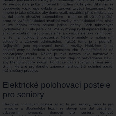
Některé mechanické vozíky jsou vybaveny brzdami pro doprovod.
Ve své podstatě je lze přirovnat k brzdám na bicyklu. Díky nim se
doprovodu vozík lépe ovládá a zároveň zvyšují bezpečnost. Pro
mnohé je také důležité, aby doma vozík nezabíral příliš místa a aby
se dal dobře převážet automobilem. I s tím se při výrobě počítá,
proto se vyrábějí skládací invalidní vozíky. Mají skládací rám, složit
je lze jedním tahem během jediné vteřiny. Těch takzvaných
vychytávek je tu ale ještě více. Vozíky mývají rychloupínací kola pro
snadné rozebrání, jsou omyvatelné, a co uživatelé také velmi ocení
je, že mají odklopné postranice. Některé modely je mohou mít
odklopné a zároveň odnímatelné. Taktéž tomu je u podnoží.
Nejlevnější jsou repasované invalidní vozíky. Nabízíme je za
nejlepší ceny na českém a slovenském trhu. Samozřejmě na ně
poskytujeme záruku. Někdo je také nazývá jako bazarové či
použité. Důležité je, že je naši technici dají do bezvadného stavu,
aby klientům dobře sloužili. Pořídit se dají s různými šířemi sedu.
S tím, která je pro daného zájemce nejvhodnější ochotně poradí
náš zkušený prodejce.
Elektrické polohovací postele
pro seniory
Elektrické polohovací postele ať už ty pro seniory nebo ty pro
nemocné a dlouhodobě ležící se stávají čím dál běžnějším
vybavením nemocnic, domovů pro seniory, domovů