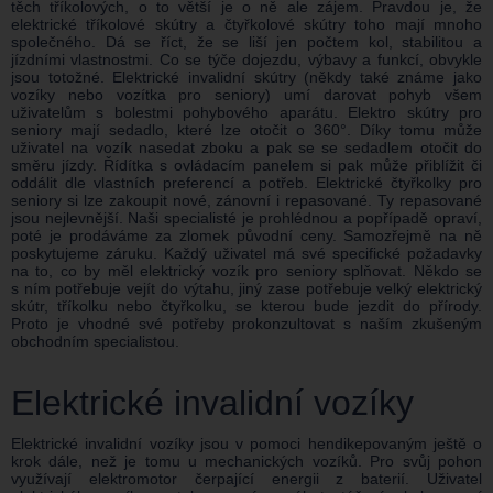
těch tříkolových, o to větší je o ně ale zájem. Pravdou je, že
elektrické tříkolové skútry a čtyřkolové skútry toho mají mnoho
společného. Dá se říct, že se liší jen počtem kol, stabilitou a
jízdními vlastnostmi. Co se týče dojezdu, výbavy a funkcí, obvykle
jsou totožné. Elektrické invalidní skútry (někdy také známe jako
vozíky nebo vozítka pro seniory) umí darovat pohyb všem
uživatelům s bolestmi pohybového aparátu. Elektro skútry pro
seniory mají sedadlo, které lze otočit o 360°. Díky tomu může
uživatel na vozík nasedat zboku a pak se se sedadlem otočit do
směru jízdy. Řídítka s ovládacím panelem si pak může přiblížit či
oddálit dle vlastních preferencí a potřeb. Elektrické čtyřkolky pro
seniory si lze zakoupit nové, zánovní i repasované. Ty repasované
jsou nejlevnější. Naši specialisté je prohlédnou a popřípadě opraví,
poté je prodáváme za zlomek původní ceny. Samozřejmě na ně
poskytujeme záruku. Každý uživatel má své specifické požadavky
na to, co by měl elektrický vozík pro seniory splňovat. Někdo se
s ním potřebuje vejít do výtahu, jiný zase potřebuje velký elektrický
skútr, tříkolku nebo čtyřkolku, se kterou bude jezdit do přírody.
Proto je vhodné své potřeby prokonzultovat s naším zkušeným
obchodním specialistou.
Elektrické invalidní vozíky
Elektrické invalidní vozíky jsou v pomoci hendikepovaným ještě o
krok dále, než je tomu u mechanických vozíků. Pro svůj pohon
využívají elektromotor čerpající energii z baterií. Uživatel