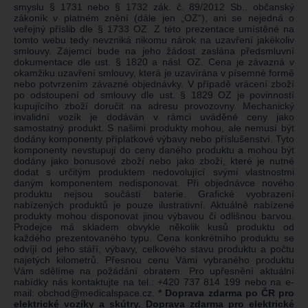
smyslu § 1731 nebo § 1732 zák. č. 89/2012 Sb., občanský
zákoník v platném znění (dále jen „OZ“), ani se nejedná o
veřejný příslib dle § 1733 OZ. Z této prezentace umístěné na
tomto webu tedy nevzniká nikomu nárok na uzavření jakékoliv
smlouvy. Zájemci bude na jeho žádost zaslána předsmluvní
dokumentace dle ust. § 1820 a násl. OZ. Cena je závazná v
okamžiku uzavření smlouvy, která je uzavírána v písemné formě
nebo potvrzením závazné objednávky. V případě vrácení zboží
po odstoupení od smlouvy dle ust. § 1829 OZ je povinností
kupujícího zboží doručit na adresu provozovny. Mechanický
invalidní vozík je dodáván v rámci uváděné ceny jako
samostatný produkt. S našimi produkty mohou, ale nemusí být
dodány komponenty příplatkové výbavy nebo příslušenství. Tyto
komponenty nevstupují do ceny daného produktu a mohou být
dodány jako bonusové zboží nebo jako zboží, které je nutné
dodat s určitým produktem nedovolující svými vlastnostmi
daným komponentem nedisponovat. Při objednávce nového
produktu nejsou součástí baterie. Grafické vyobrazení
nabízených produktů je pouze ilustrativní. Aktuálně nabízené
produkty mohou disponovat jinou výbavou či odlišnou barvou.
Prodejce má skladem obvykle několik kusů produktu od
každého prezentovaného typu. Cena konkrétního produktu se
odvíjí od jeho stáří, výbavy, celkového stavu produktu a počtu
najetých kilometrů. Přesnou cenu Vámi vybraného produktu
Vám sdělíme na požádání obratem. Pro upřesnění aktuální
nabídky nás kontaktujte na tel.:
+420 737 814 199
nebo na e-
mail:
obchod@medicalspace.cz
.
* Doprava zdarma po ČR pro
elektrické vozíky a skútry. Doprava zdarma pro elektrické