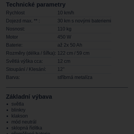
Technické parametry
Rychlost
10 km/h
Dojezd max. ** :
30 km s novými bateriemi
Nosnost:
110 kg
Motor
450 W
Baterie:
až 2x 50 Ah
Rozměry (délka / šířka):
122 cm / 59 cm
Světlá výška cca:
12 cm
Stoupání / Klesání:
12°
Barva:
stříbrná metalíza
Základní výbava
světla
blinkry
klakson
mód neutrál
sklopná řídítka
přeměřené baterie