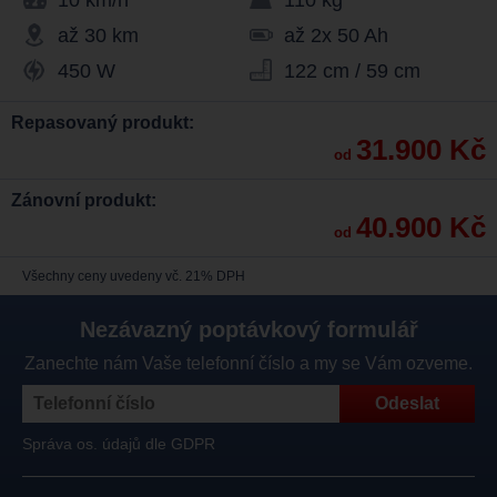
10 km/h
110 kg
až 30 km
až 2x 50 Ah
450 W
122 cm / 59 cm
Repasovaný produkt:
31.900 Kč
od
Zánovní produkt:
40.900 Kč
od
Všechny ceny uvedeny vč. 21% DPH
Nezávazný poptávkový formulář
Zanechte nám Vaše telefonní číslo a my se Vám ozveme.
Správa os. údajů dle GDPR