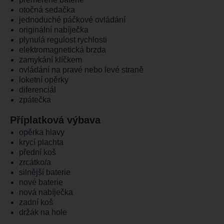
otočná sedačka
jednoduché páčkové ovládání
originální nabíječka
plynulá regulost rychlosti
elektromagnetická brzda
zamykání klíčkem
ovládání na pravé nebo levé straně
loketní opěrky
diferenciál
zpátečka
Příplatková výbava
opěrka hlavy
krycí plachta
přední koš
zrcátko/a
silnější baterie
nové baterie
nová nabíječka
zadní koš
držák na hole