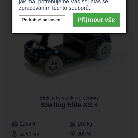
jak má, potřebujeme Váš souhlas se
zpracováním těchto souborů.
Přijmout vše
Podrobné nastavení
Elektrický vozík pro seniory
Sterling Elite XS 4
12 km/h
150 kg
až 60 km
900 W