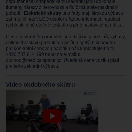
odpruženému ortopedickému sedadlu jsou dokonale
tlumeny nárazy z nerovností a řidič má stále maximální
pohodlí.
Elektrické skútry
této řady mají širokou výbavu
zahrnující např. LCD displej s řadou informací, regulaci
rychlosti, plně otočné sedadlo a plně nastavitelná řídítka.
Cena konkrétního produktu se odvíjí od jeho stáří, výbavy,
celkového stavu produktu a počtu najetých kilometrů –
pro konkrétní cenovou nabídku nás kontaktujte na tel:
+420 737 814 199
nebo na e-mailu:
obchod@medicalspace.cz
. Uvedená cena vozíku platí
pro jeho základní výbavu.
Video obdobného skútru