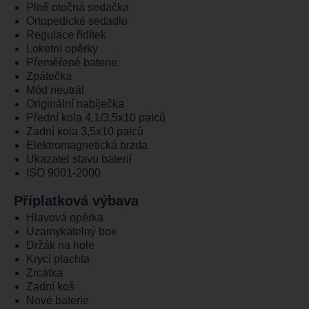
Plně otočná sedačka
Ortopedické sedadlo
Regulace řídítek
Loketní opěrky
Přeměřené baterie
Zpátečka
Mód neutrál
Originální nabíječka
Přední kola 4,1/3,5x10 palců
Zadní kola 3,5x10 palců
Elektromagnetická brzda
Ukazatel stavu baterií
ISO 9001-2000
Příplatková výbava
Hlavová opěrka
Uzamykatelný box
Držák na hole
Krycí plachta
Zrcátka
Zadní koš
Nové baterie