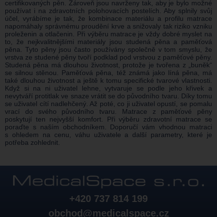
certifikovaných pěn. Zároveň jsou navrženy tak, aby je bylo možné
používat i na zdravotních polohovacích postelích. Aby splnily svůj
účel, vyrábíme je tak, že kombinace materiálu a profilu matrace
napomáhaly správnému proudění krve a snižovaly tak riziko vzniku
proleženin a otlačenin. Při výběru matrace je vždy dobré myslet na
to, že nejkvalitnějšími materiály jsou studená pěna a paměťová
pěna. Tyto pěny jsou často používány společně v tom smyslu, že
vrstva ze studené pěny tvoří podklad pod vrstvou z paměťové pěny.
Studená pěna má dlouhou životnost, protože je tvořena z „buněk“
se silnou stěnou. Paměťová pěna, též známá jako líná pěna, má
také dlouhou životnost a ještě k tomu specifické tvarové vlastnosti.
Když si na ni uživatel lehne, vytvaruje se podle jeho křivek a
nevytváří protitlak ve snaze vrátit se do původního tvaru. Díky tomu
se uživatel cítí nadlehčený. Až poté, co ji uživatel opustí, se pomalu
vrací do svého původního tvaru. Matrace z paměťové pěny
poskytují ten nejvyšší komfort. Při výběru zdravotní matrace se
poraďte s naším obchodníkem. Doporučí vám vhodnou matraci
s ohledem na cenu, váhu uživatele a další parametry, které je
potřeba zohlednit.
+420 737 814 199
obchod@medicalspace.cz