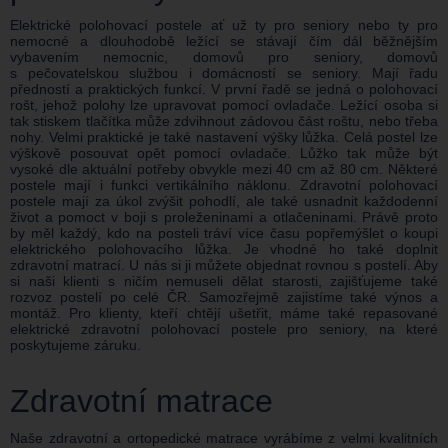
Elektrické polohovací postele ať už ty pro seniory nebo ty pro
nemocné a dlouhodobě ležící se stávají čím dál běžnějším
vybavením nemocnic, domovů pro seniory, domovů
s pečovatelskou službou i domácností se seniory. Mají řadu
předností a praktických funkcí. V první řadě se jedná o polohovací
rošt, jehož polohy lze upravovat pomocí ovladače. Ležící osoba si
tak stiskem tlačítka může zdvihnout zádovou část roštu, nebo třeba
nohy. Velmi praktické je také nastavení výšky lůžka. Celá postel lze
výškově posouvat opět pomocí ovladače. Lůžko tak může být
vysoké dle aktuální potřeby obvykle mezi 40 cm až 80 cm. Některé
postele mají i funkci vertikálního náklonu. Zdravotní polohovací
postele mají za úkol zvýšit pohodlí, ale také usnadnit každodenní
život a pomoct v boji s proleženinami a otlačeninami. Právě proto
by měl každý, kdo na posteli tráví více času popřemýšlet o koupi
elektrického polohovacího lůžka. Je vhodné ho také doplnit
zdravotní matrací. U nás si ji můžete objednat rovnou s postelí. Aby
si naši klienti s ničím nemuseli dělat starosti, zajišťujeme také
rozvoz postelí po celé ČR. Samozřejmě zajistíme také výnos a
montáž. Pro klienty, kteří chtějí ušetřit, máme také repasované
elektrické zdravotní polohovací postele pro seniory, na které
poskytujeme záruku.
Zdravotní matrace
Naše zdravotní a ortopedické matrace vyrábíme z velmi kvalitních