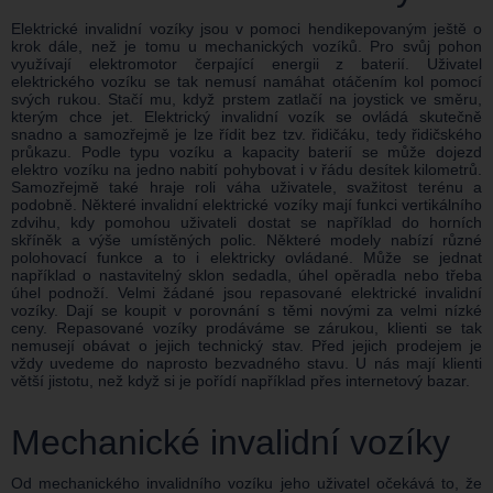
Elektrické invalidní vozíky jsou v pomoci hendikepovaným ještě o
krok dále, než je tomu u mechanických vozíků. Pro svůj pohon
využívají elektromotor čerpající energii z baterií. Uživatel
elektrického vozíku se tak nemusí namáhat otáčením kol pomocí
svých rukou. Stačí mu, když prstem zatlačí na joystick ve směru,
kterým chce jet. Elektrický invalidní vozík se ovládá skutečně
snadno a samozřejmě je lze řídit bez tzv. řidičáku, tedy řidičského
průkazu. Podle typu vozíku a kapacity baterií se může dojezd
elektro vozíku na jedno nabití pohybovat i v řádu desítek kilometrů.
Samozřejmě také hraje roli váha uživatele, svažitost terénu a
podobně. Některé invalidní elektrické vozíky mají funkci vertikálního
zdvihu, kdy pomohou uživateli dostat se například do horních
skříněk a výše umístěných polic. Některé modely nabízí různé
polohovací funkce a to i elektricky ovládané. Může se jednat
například o nastavitelný sklon sedadla, úhel opěradla nebo třeba
úhel podnoží. Velmi žádané jsou repasované elektrické invalidní
vozíky. Dají se koupit v porovnání s těmi novými za velmi nízké
ceny. Repasované vozíky prodáváme se zárukou, klienti se tak
nemusejí obávat o jejich technický stav. Před jejich prodejem je
vždy uvedeme do naprosto bezvadného stavu. U nás mají klienti
větší jistotu, než když si je pořídí například přes internetový bazar.
Mechanické invalidní vozíky
Od mechanického invalidního vozíku jeho uživatel očekává to, že