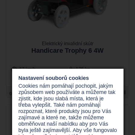
Elektrický invalidní skútr
Handicare Trophy 6 4W
17 km/h
175 kg
Nastavení souborů cookies
až 60 km
625 W
Cookies nám pomáhají pochopit, jakým
způsobem web používáte a můžeme tak
56.900 Kč
Detail
od
zjistit, kde jsou slabá místa, která je
třeba vylepšit. Také nám pomáhají
rozpoznat, které produkty jsou pro Vás
zajímavé a které ne, takže můžeme
obměňovat naší nabídku aby pro Vás
byla ještě zajímavější. Aby vše fungovalo