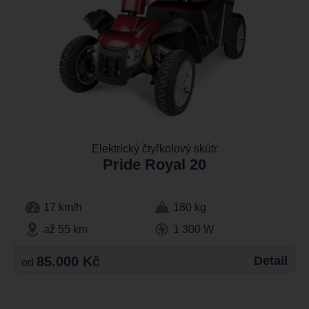
Elektrický čtyřkolový skútr
Pride Royal 20
17 km/h
180 kg
až 55 km
1 300 W
85.000 Kč
Detail
od