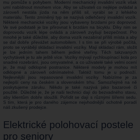
mu pomůže s pohybem. Moderní mechanický invalidní vozík však
umí nabídnout mnohem více. Aby se uživateli co nejlépe ovládal a
zároveň nestála jízda na něm příliš sil, vyrábí se z lehkého
materiálu. Tento zmíněný typ se nazývá odlehčený invalidní vozík.
Některé mechanické vozíky jsou vybaveny brzdami pro doprovod.
Ve své podstatě je lze přirovnat k brzdám na bicyklu. Díky nim se
doprovodu vozík lépe ovládá a zároveň zvyšují bezpečnost. Pro
mnohé je také důležité, aby doma vozík nezabíral příliš místa a aby
se dal dobře převážet automobilem. I s tím se při výrobě počítá,
proto se vyrábějí skládací invalidní vozíky. Mají skládací rám, složit
je lze jedním tahem během jediné vteřiny. Těch takzvaných
vychytávek je tu ale ještě více. Vozíky mývají rychloupínací kola pro
snadné rozebrání, jsou omyvatelné, a co uživatelé také velmi ocení
je, že mají odklopné postranice. Některé modely je mohou mít
odklopné a zároveň odnímatelné. Taktéž tomu je u podnoží.
Nejlevnější jsou repasované invalidní vozíky. Nabízíme je za
nejlepší ceny na českém a slovenském trhu. Samozřejmě na ně
poskytujeme záruku. Někdo je také nazývá jako bazarové či
použité. Důležité je, že je naši technici dají do bezvadného stavu,
aby klientům dobře sloužili. Pořídit se dají s různými šířemi sedu.
S tím, která je pro daného zájemce nejvhodnější ochotně poradí
náš zkušený prodejce.
Elektrické polohovací postele
pro seniory