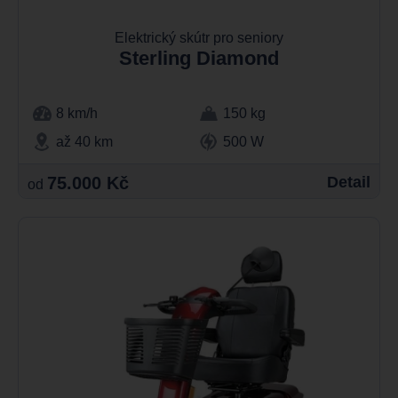
Elektrický skútr pro seniory
Sterling Diamond
8 km/h
150 kg
až 40 km
500 W
75.000 Kč
Detail
od