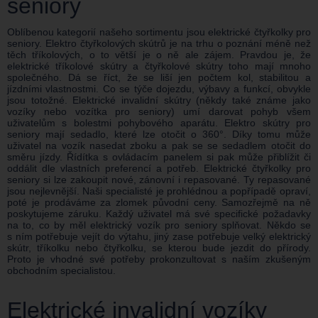
seniory
Oblíbenou kategorií našeho sortimentu jsou elektrické čtyřkolky pro
seniory. Elektro čtyřkolových skútrů je na trhu o poznání méně než
těch tříkolových, o to větší je o ně ale zájem. Pravdou je, že
elektrické tříkolové skútry a čtyřkolové skútry toho mají mnoho
společného. Dá se říct, že se liší jen počtem kol, stabilitou a
jízdními vlastnostmi. Co se týče dojezdu, výbavy a funkcí, obvykle
jsou totožné. Elektrické invalidní skútry (někdy také známe jako
vozíky nebo vozítka pro seniory) umí darovat pohyb všem
uživatelům s bolestmi pohybového aparátu. Elektro skútry pro
seniory mají sedadlo, které lze otočit o 360°. Díky tomu může
uživatel na vozík nasedat zboku a pak se se sedadlem otočit do
směru jízdy. Řídítka s ovládacím panelem si pak může přiblížit či
oddálit dle vlastních preferencí a potřeb. Elektrické čtyřkolky pro
seniory si lze zakoupit nové, zánovní i repasované. Ty repasované
jsou nejlevnější. Naši specialisté je prohlédnou a popřípadě opraví,
poté je prodáváme za zlomek původní ceny. Samozřejmě na ně
poskytujeme záruku. Každý uživatel má své specifické požadavky
na to, co by měl elektrický vozík pro seniory splňovat. Někdo se
s ním potřebuje vejít do výtahu, jiný zase potřebuje velký elektrický
skútr, tříkolku nebo čtyřkolku, se kterou bude jezdit do přírody.
Proto je vhodné své potřeby prokonzultovat s naším zkušeným
obchodním specialistou.
Elektrické invalidní vozíky