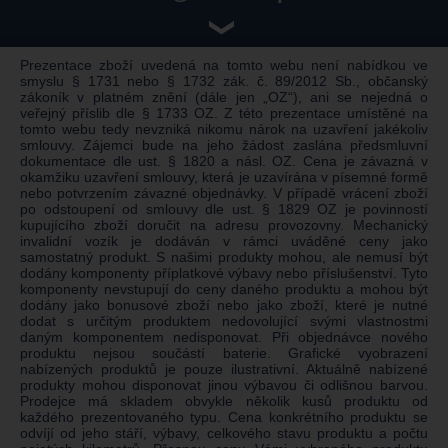
❯
Prezentace zboží uvedená na tomto webu není nabídkou ve
smyslu § 1731 nebo § 1732 zák. č. 89/2012 Sb., občanský
zákoník v platném znění (dále jen „OZ“), ani se nejedná o
veřejný příslib dle § 1733 OZ. Z této prezentace umístěné na
tomto webu tedy nevzniká nikomu nárok na uzavření jakékoliv
smlouvy. Zájemci bude na jeho žádost zaslána předsmluvní
dokumentace dle ust. § 1820 a násl. OZ. Cena je závazná v
okamžiku uzavření smlouvy, která je uzavírána v písemné formě
nebo potvrzením závazné objednávky. V případě vrácení zboží
po odstoupení od smlouvy dle ust. § 1829 OZ je povinností
kupujícího zboží doručit na adresu provozovny. Mechanický
invalidní vozík je dodáván v rámci uváděné ceny jako
samostatný produkt. S našimi produkty mohou, ale nemusí být
dodány komponenty příplatkové výbavy nebo příslušenství. Tyto
komponenty nevstupují do ceny daného produktu a mohou být
dodány jako bonusové zboží nebo jako zboží, které je nutné
dodat s určitým produktem nedovolující svými vlastnostmi
daným komponentem nedisponovat. Při objednávce nového
produktu nejsou součástí baterie. Grafické vyobrazení
nabízených produktů je pouze ilustrativní. Aktuálně nabízené
produkty mohou disponovat jinou výbavou či odlišnou barvou.
Prodejce má skladem obvykle několik kusů produktu od
každého prezentovaného typu. Cena konkrétního produktu se
odvíjí od jeho stáří, výbavy, celkového stavu produktu a počtu