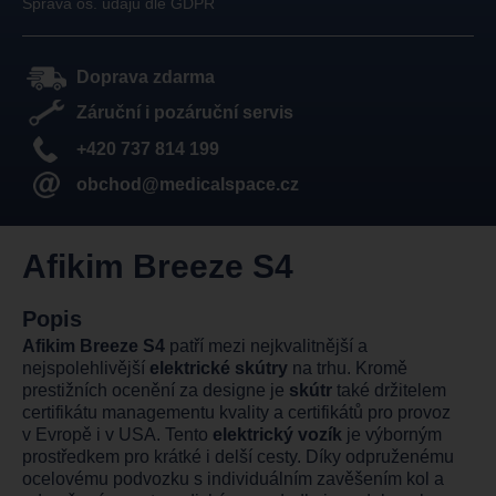
Správa os. údajů dle GDPR
Doprava zdarma
Záruční i pozáruční servis
+420 737 814 199
obchod@medicalspace.cz
Afikim Breeze S4
Popis
Afikim Breeze S4
patří mezi nejkvalitnější a
nejspolehlivější
elektrické skútry
na trhu. Kromě
prestižních ocenění za designe je
skútr
také držitelem
certifikátu managementu kvality a certifikátů pro provoz
v Evropě i v USA. Tento
elektrický vozík
je výborným
prostředkem pro krátké i delší cesty. Díky odpruženému
ocelovému podvozku s individuálním zavěšením kol a