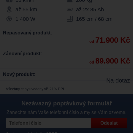
18 km/h
200 kg
až 55 km
až 2x 85 Ah
1 400 W
165 cm / 68 cm
Repasovaný produkt:
71.900 Kč
od
Zánovní produkt:
89.900 Kč
od
Nový produkt:
Na dotaz
Všechny ceny uvedeny vč. 21% DPH
Nezávazný poptávkový formulář
Zanechte nám Vaše telefonní číslo a my se Vám ozveme.