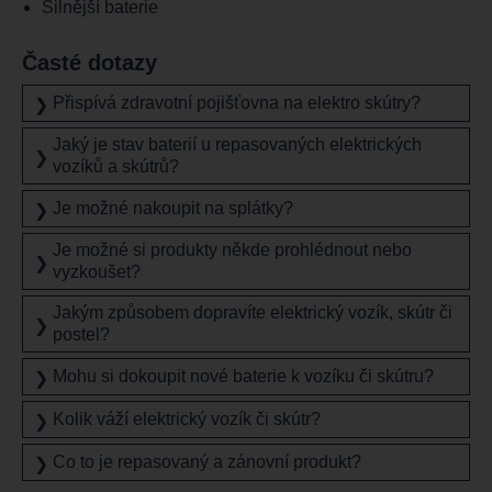
Silnější baterie
Časté dotazy
Přispívá zdravotní pojišťovna na elektro skútry?
❯
Jaký je stav baterií u repasovaných elektrických
❯
vozíků a skútrů?
Je možné nakoupit na splátky?
❯
Je možné si produkty někde prohlédnout nebo
❯
vyzkoušet?
Jakým způsobem dopravíte elektrický vozík, skútr či
❯
postel?
Mohu si dokoupit nové baterie k vozíku či skútru?
❯
Kolik váží elektrický vozík či skútr?
❯
Co to je repasovaný a zánovní produkt?
❯