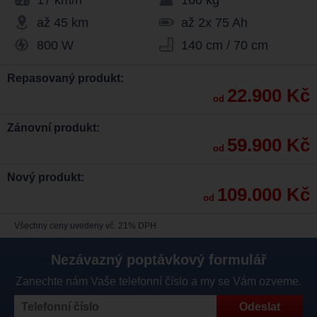
17 km/h
160 kg
až 45 km
až 2x 75 Ah
800 W
140 cm / 70 cm
Repasovaný produkt:
22.900 Kč
od
Zánovní produkt:
59.900 Kč
od
Nový produkt:
109.000 Kč
od
Všechny ceny uvedeny vč. 21% DPH
Nezávazný poptávkový formulář
Zanechte nám Vaše telefonní číslo a my se Vám ozveme.