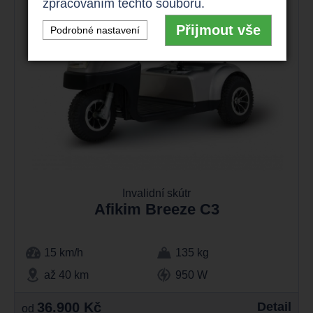
zpracováním těchto souborů.
Přijmout vše
Podrobné nastavení
Invalidní skútr
Afikim Breeze C3
15 km/h
135 kg
až 40 km
950 W
36.900 Kč
Detail
od