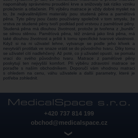
napomáhaly správnému proudění krve a snižovaly tak riziko vzniku
proleženin a otlačenin. Při výběru matrace je vždy dobré myslet na
to, že nejkvalitnějšími materiály jsou studená pěna a paměťová
pěna. Tyto pěny jsou často používány společně v tom smyslu, že
vrstva ze studené pěny tvoří podklad pod vrstvou z paměťové pěny.
Studená pěna má dlouhou životnost, protože je tvořena z „buněk“
se silnou stěnou. Paměťová pěna, též známá jako líná pěna, má
také dlouhou životnost a ještě k tomu specifické tvarové vlastnosti.
Když si na ni uživatel lehne, vytvaruje se podle jeho křivek a
nevytváří protitlak ve snaze vrátit se do původního tvaru. Díky tomu
se uživatel cítí nadlehčený. Až poté, co ji uživatel opustí, se pomalu
vrací do svého původního tvaru. Matrace z paměťové pěny
poskytují ten nejvyšší komfort. Při výběru zdravotní matrace se
poraďte s naším obchodníkem. Doporučí vám vhodnou matraci
s ohledem na cenu, váhu uživatele a další parametry, které je
potřeba zohlednit.
+420 737 814 199
obchod@medicalspace.cz
❯