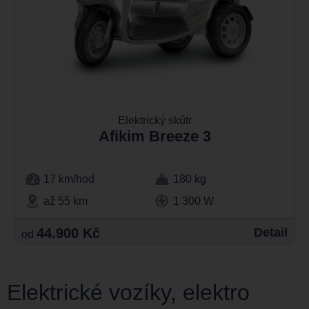
Elektrický skútr
Afikim Breeze 3
17 km/hod
180 kg
až 55 km
1 300 W
44.900 Kč
Detail
od
Elektrické vozíky, elektro