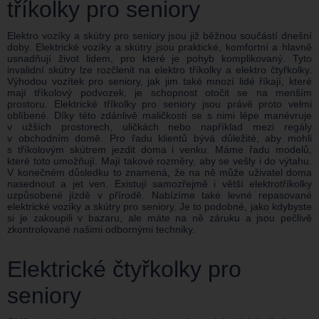
tříkolky pro seniory
Elektro vozíky a skútry pro seniory jsou již běžnou součástí dnešní
doby. Elektrické vozíky a skútry jsou praktické, komfortní a hlavně
usnadňují život lidem, pro které je pohyb komplikovaný. Tyto
invalidní skútry lze rozčlenit na elektro tříkolky a elektro čtyřkolky.
Výhodou vozítek pro seniory, jak jim také mnozí lidé říkají, které
mají tříkolový podvozek, je schopnost otočit se na menším
prostoru. Elektrické tříkolky pro seniory jsou právě proto velmi
oblíbené. Díky této zdánlivě maličkosti se s nimi lépe manévruje
v užších prostorech, uličkách nebo například mezi regály
v obchodním domě. Pro řadu klientů bývá důležité, aby mohli
s tříkolovým skútrem jezdit doma i venku. Máme řadu modelů,
které toto umožňují. Mají takové rozměry, aby se vešly i do výtahu.
V konečném důsledku to znamená, že na ně může uživatel doma
nasednout a jet ven. Existují samozřejmě i větší elektrotříkolky
uzpůsobené jízdě v přírodě. Nabízíme také levné repasované
elektrické vozíky a skútry pro seniory. Je to podobné, jako kdybyste
si je zakoupili v bazaru, ale máte na ně záruku a jsou pečlivě
zkontrolované našimi odbornými techniky.
Elektrické čtyřkolky pro
seniory