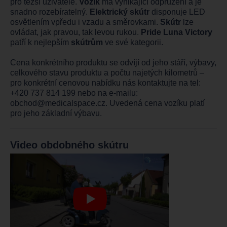
pro těžší uživatele.
Vozík
má vynikající odpružení a je
snadno rozebíratelný.
Elektrický skútr
disponuje LED
osvětlením vpředu i vzadu a směrovkami.
Skútr
lze
ovládat, jak pravou, tak levou rukou.
Pride Luna Victory
patří k nejlepším
skútrům
ve své kategorii.
Cena konkrétního produktu se odvíjí od jeho stáří, výbavy,
celkového stavu produktu a počtu najetých kilometrů –
pro konkrétní cenovou nabídku nás kontaktujte na tel:
+420 737 814 199
nebo na e-mailu:
obchod@medicalspace.cz
. Uvedená cena vozíku platí
pro jeho základní výbavu.
Video obdobného skútru