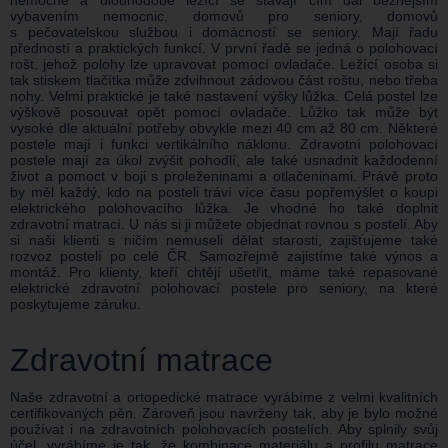
vybavením nemocnic, domovů pro seniory, domovů
s pečovatelskou službou i domácností se seniory. Mají řadu
předností a praktických funkcí. V první řadě se jedná o polohovací
rošt, jehož polohy lze upravovat pomocí ovladače. Ležící osoba si
tak stiskem tlačítka může zdvihnout zádovou část roštu, nebo třeba
nohy. Velmi praktické je také nastavení výšky lůžka. Celá postel lze
výškově posouvat opět pomocí ovladače. Lůžko tak může být
vysoké dle aktuální potřeby obvykle mezi 40 cm až 80 cm. Některé
postele mají i funkci vertikálního náklonu. Zdravotní polohovací
postele mají za úkol zvýšit pohodlí, ale také usnadnit každodenní
život a pomoct v boji s proleženinami a otlačeninami. Právě proto
by měl každý, kdo na posteli tráví více času popřemýšlet o koupi
elektrického polohovacího lůžka. Je vhodné ho také doplnit
zdravotní matrací. U nás si ji můžete objednat rovnou s postelí. Aby
si naši klienti s ničím nemuseli dělat starosti, zajišťujeme také
rozvoz postelí po celé ČR. Samozřejmě zajistíme také výnos a
montáž. Pro klienty, kteří chtějí ušetřit, máme také repasované
elektrické zdravotní polohovací postele pro seniory, na které
poskytujeme záruku.
Zdravotní matrace
Naše zdravotní a ortopedické matrace vyrábíme z velmi kvalitních
certifikovaných pěn. Zároveň jsou navrženy tak, aby je bylo možné
používat i na zdravotních polohovacích postelích. Aby splnily svůj
účel, vyrábíme je tak, že kombinace materiálu a profilu matrace