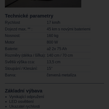
Technické parametry
Rychlost
17 km/h
Dojezd max. ** :
45 km s novými bateriemi
Nosnost:
160 kg
Motor
800 W
Baterie:
až 2x 75 Ah
Rozměry (délka / šířka):
140 cm / 70 cm
Světlá výška cca:
13,5 cm
Stoupání / Klesání:
15°
Barva:
červená metalíza
Základní výbava
Vynikající odpružení
LED osvětlení
Ukazatel rychlosti