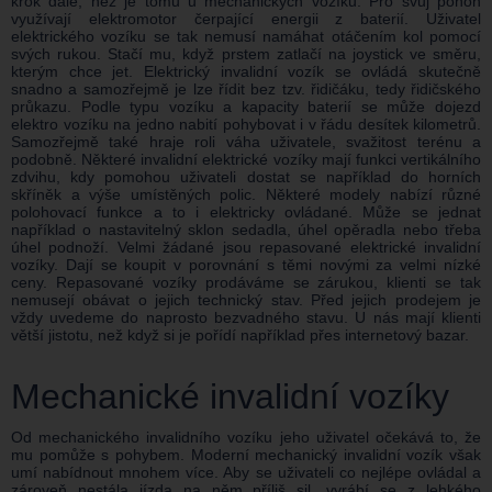
krok dále, než je tomu u mechanických vozíků. Pro svůj pohon
využívají elektromotor čerpající energii z baterií. Uživatel
elektrického vozíku se tak nemusí namáhat otáčením kol pomocí
svých rukou. Stačí mu, když prstem zatlačí na joystick ve směru,
kterým chce jet. Elektrický invalidní vozík se ovládá skutečně
snadno a samozřejmě je lze řídit bez tzv. řidičáku, tedy řidičského
průkazu. Podle typu vozíku a kapacity baterií se může dojezd
elektro vozíku na jedno nabití pohybovat i v řádu desítek kilometrů.
Samozřejmě také hraje roli váha uživatele, svažitost terénu a
podobně. Některé invalidní elektrické vozíky mají funkci vertikálního
zdvihu, kdy pomohou uživateli dostat se například do horních
skříněk a výše umístěných polic. Některé modely nabízí různé
polohovací funkce a to i elektricky ovládané. Může se jednat
například o nastavitelný sklon sedadla, úhel opěradla nebo třeba
úhel podnoží. Velmi žádané jsou repasované elektrické invalidní
vozíky. Dají se koupit v porovnání s těmi novými za velmi nízké
ceny. Repasované vozíky prodáváme se zárukou, klienti se tak
nemusejí obávat o jejich technický stav. Před jejich prodejem je
vždy uvedeme do naprosto bezvadného stavu. U nás mají klienti
větší jistotu, než když si je pořídí například přes internetový bazar.
Mechanické invalidní vozíky
Od mechanického invalidního vozíku jeho uživatel očekává to, že
mu pomůže s pohybem. Moderní mechanický invalidní vozík však
umí nabídnout mnohem více. Aby se uživateli co nejlépe ovládal a
zároveň nestála jízda na něm příliš sil, vyrábí se z lehkého