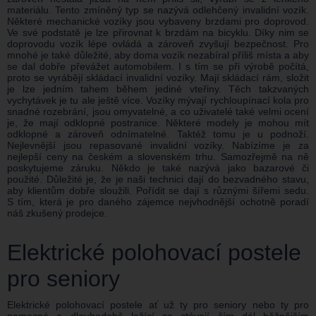
materiálu. Tento zmíněný typ se nazývá odlehčený invalidní vozík.
Některé mechanické vozíky jsou vybaveny brzdami pro doprovod.
Ve své podstatě je lze přirovnat k brzdám na bicyklu. Díky nim se
doprovodu vozík lépe ovládá a zároveň zvyšují bezpečnost. Pro
mnohé je také důležité, aby doma vozík nezabíral příliš místa a aby
se dal dobře převážet automobilem. I s tím se při výrobě počítá,
proto se vyrábějí skládací invalidní vozíky. Mají skládací rám, složit
je lze jedním tahem během jediné vteřiny. Těch takzvaných
vychytávek je tu ale ještě více. Vozíky mývají rychloupínací kola pro
snadné rozebrání, jsou omyvatelné, a co uživatelé také velmi ocení
je, že mají odklopné postranice. Některé modely je mohou mít
odklopné a zároveň odnímatelné. Taktéž tomu je u podnoží.
Nejlevnější jsou repasované invalidní vozíky. Nabízíme je za
nejlepší ceny na českém a slovenském trhu. Samozřejmě na ně
poskytujeme záruku. Někdo je také nazývá jako bazarové či
použité. Důležité je, že je naši technici dají do bezvadného stavu,
aby klientům dobře sloužili. Pořídit se dají s různými šířemi sedu.
S tím, která je pro daného zájemce nejvhodnější ochotně poradí
náš zkušený prodejce.
Elektrické polohovací postele
pro seniory
Elektrické polohovací postele ať už ty pro seniory nebo ty pro
nemocné a dlouhodobě ležící se stávají čím dál běžnějším