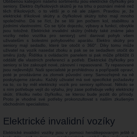
Oblíbenou kategorií našeho sortimentu jsou elektrické čtyřkolky pro
seniory. Elektro čtyřkolových skútrů je na trhu o poznání méně než
těch tříkolových, o to větší je o ně ale zájem. Pravdou je, že
elektrické tříkolové skútry a čtyřkolové skútry toho mají mnoho
společného. Dá se říct, že se liší jen počtem kol, stabilitou a
jízdními vlastnostmi. Co se týče dojezdu, výbavy a funkcí, obvykle
jsou totožné. Elektrické invalidní skútry (někdy také známe jako
vozíky nebo vozítka pro seniory) umí darovat pohyb všem
uživatelům s bolestmi pohybového aparátu. Elektro skútry pro
seniory mají sedadlo, které lze otočit o 360°. Díky tomu může
uživatel na vozík nasedat zboku a pak se se sedadlem otočit do
směru jízdy. Řídítka s ovládacím panelem si pak může přiblížit či
oddálit dle vlastních preferencí a potřeb. Elektrické čtyřkolky pro
seniory si lze zakoupit nové, zánovní i repasované. Ty repasované
jsou nejlevnější. Naši specialisté je prohlédnou a popřípadě opraví,
poté je prodáváme za zlomek původní ceny. Samozřejmě na ně
poskytujeme záruku. Každý uživatel má své specifické požadavky
na to, co by měl elektrický vozík pro seniory splňovat. Někdo se
s ním potřebuje vejít do výtahu, jiný zase potřebuje velký elektrický
skútr, tříkolku nebo čtyřkolku, se kterou bude jezdit do přírody.
Proto je vhodné své potřeby prokonzultovat s naším zkušeným
obchodním specialistou.
Elektrické invalidní vozíky
Elektrické invalidní vozíky jsou v pomoci hendikepovaným ještě o