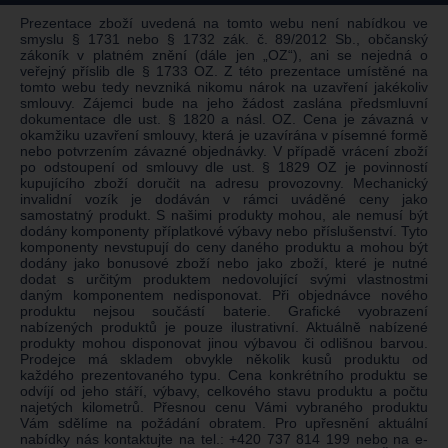
Prezentace zboží uvedená na tomto webu není nabídkou ve
smyslu § 1731 nebo § 1732 zák. č. 89/2012 Sb., občanský
zákoník v platném znění (dále jen „OZ“), ani se nejedná o
veřejný příslib dle § 1733 OZ. Z této prezentace umístěné na
tomto webu tedy nevzniká nikomu nárok na uzavření jakékoliv
smlouvy. Zájemci bude na jeho žádost zaslána předsmluvní
dokumentace dle ust. § 1820 a násl. OZ. Cena je závazná v
okamžiku uzavření smlouvy, která je uzavírána v písemné formě
nebo potvrzením závazné objednávky. V případě vrácení zboží
po odstoupení od smlouvy dle ust. § 1829 OZ je povinností
kupujícího zboží doručit na adresu provozovny. Mechanický
invalidní vozík je dodáván v rámci uváděné ceny jako
samostatný produkt. S našimi produkty mohou, ale nemusí být
dodány komponenty příplatkové výbavy nebo příslušenství. Tyto
komponenty nevstupují do ceny daného produktu a mohou být
dodány jako bonusové zboží nebo jako zboží, které je nutné
dodat s určitým produktem nedovolující svými vlastnostmi
daným komponentem nedisponovat. Při objednávce nového
produktu nejsou součástí baterie. Grafické vyobrazení
nabízených produktů je pouze ilustrativní. Aktuálně nabízené
produkty mohou disponovat jinou výbavou či odlišnou barvou.
Prodejce má skladem obvykle několik kusů produktu od
každého prezentovaného typu. Cena konkrétního produktu se
odvíjí od jeho stáří, výbavy, celkového stavu produktu a počtu
najetých kilometrů. Přesnou cenu Vámi vybraného produktu
Vám sdělíme na požádání obratem. Pro upřesnění aktuální
nabídky nás kontaktujte na tel.:
+420 737 814 199
nebo na e-