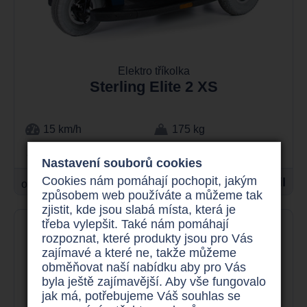
Elektro tříkolka
Sterling Elite 2 XS
15 km/h
175 kg
až 60 km
800 W
Nastavení souborů cookies
Cookies nám pomáhají pochopit, jakým
24.900 Kč
Detail
od
způsobem web používáte a můžeme tak
zjistit, kde jsou slabá místa, která je
třeba vylepšit. Také nám pomáhají
rozpoznat, které produkty jsou pro Vás
zajímavé a které ne, takže můžeme
obměňovat naší nabídku aby pro Vás
byla ještě zajímavější. Aby vše fungovalo
jak má, potřebujeme Váš souhlas se