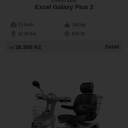
Elektro skútr
Excel Galaxy Plus 3
15 km/h
160 kg
až 50 km
650 W
38.900 Kč
Detail
od