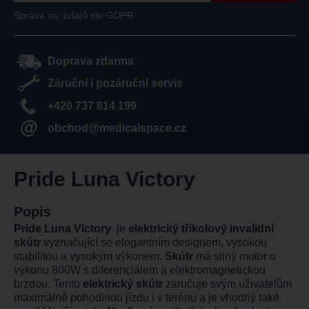
Správa os. údajů dle GDPR
Doprava zdarma
Záruční i pozáruční servis
+420 737 814 199
obchod@medicalspace.cz
Pride Luna Victory
Popis
Pride Luna Victory
je
elektrický tříkolový invalidní
skútr
vyznačující se elegantním designem, vysokou
stabilitou a vysokým výkonem.
Skútr
má silný motor o
výkonu 800W s diferenciálem a elektromagnetickou
brzdou. Tento
elektrický skútr
zaručuje svým uživatelům
maximálně pohodlnou jízdu i v terénu a je vhodný také