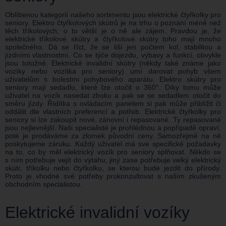
Oblíbenou kategorií našeho sortimentu jsou elektrické čtyřkolky pro
seniory. Elektro čtyřkolových skútrů je na trhu o poznání méně než
těch tříkolových, o to větší je o ně ale zájem. Pravdou je, že
elektrické tříkolové skútry a čtyřkolové skútry toho mají mnoho
společného. Dá se říct, že se liší jen počtem kol, stabilitou a
jízdními vlastnostmi. Co se týče dojezdu, výbavy a funkcí, obvykle
jsou totožné. Elektrické invalidní skútry (někdy také známe jako
vozíky nebo vozítka pro seniory) umí darovat pohyb všem
uživatelům s bolestmi pohybového aparátu. Elektro skútry pro
seniory mají sedadlo, které lze otočit o 360°. Díky tomu může
uživatel na vozík nasedat zboku a pak se se sedadlem otočit do
směru jízdy. Řídítka s ovládacím panelem si pak může přiblížit či
oddálit dle vlastních preferencí a potřeb. Elektrické čtyřkolky pro
seniory si lze zakoupit nové, zánovní i repasované. Ty repasované
jsou nejlevnější. Naši specialisté je prohlédnou a popřípadě opraví,
poté je prodáváme za zlomek původní ceny. Samozřejmě na ně
poskytujeme záruku. Každý uživatel má své specifické požadavky
na to, co by měl elektrický vozík pro seniory splňovat. Někdo se
s ním potřebuje vejít do výtahu, jiný zase potřebuje velký elektrický
skútr, tříkolku nebo čtyřkolku, se kterou bude jezdit do přírody.
Proto je vhodné své potřeby prokonzultovat s naším zkušeným
obchodním specialistou.
Elektrické invalidní vozíky