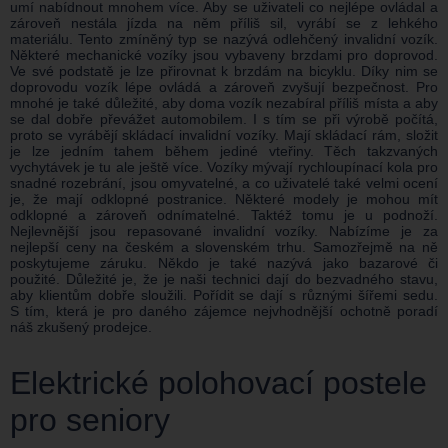
umí nabídnout mnohem více. Aby se uživateli co nejlépe ovládal a
zároveň nestála jízda na něm příliš sil, vyrábí se z lehkého
materiálu. Tento zmíněný typ se nazývá odlehčený invalidní vozík.
Některé mechanické vozíky jsou vybaveny brzdami pro doprovod.
Ve své podstatě je lze přirovnat k brzdám na bicyklu. Díky nim se
doprovodu vozík lépe ovládá a zároveň zvyšují bezpečnost. Pro
mnohé je také důležité, aby doma vozík nezabíral příliš místa a aby
se dal dobře převážet automobilem. I s tím se při výrobě počítá,
proto se vyrábějí skládací invalidní vozíky. Mají skládací rám, složit
je lze jedním tahem během jediné vteřiny. Těch takzvaných
vychytávek je tu ale ještě více. Vozíky mývají rychloupínací kola pro
snadné rozebrání, jsou omyvatelné, a co uživatelé také velmi ocení
je, že mají odklopné postranice. Některé modely je mohou mít
odklopné a zároveň odnímatelné. Taktéž tomu je u podnoží.
Nejlevnější jsou repasované invalidní vozíky. Nabízíme je za
nejlepší ceny na českém a slovenském trhu. Samozřejmě na ně
poskytujeme záruku. Někdo je také nazývá jako bazarové či
použité. Důležité je, že je naši technici dají do bezvadného stavu,
aby klientům dobře sloužili. Pořídit se dají s různými šířemi sedu.
S tím, která je pro daného zájemce nejvhodnější ochotně poradí
náš zkušený prodejce.
Elektrické polohovací postele
pro seniory