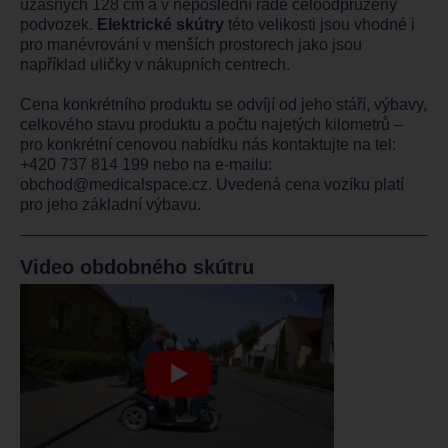
úžasných 128 cm a v neposlední řadě celoodpružený
podvozek.
Elektrické skútry
této velikosti jsou vhodné i
pro manévrování v menších prostorech jako jsou
například uličky v nákupních centrech.
Cena konkrétního produktu se odvíjí od jeho stáří, výbavy,
celkového stavu produktu a počtu najetých kilometrů –
pro konkrétní cenovou nabídku nás kontaktujte na tel:
+420 737 814 199
nebo na e-mailu:
obchod@medicalspace.cz
. Uvedená cena vozíku platí
pro jeho základní výbavu.
Video obdobného skútru