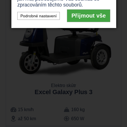
zpracováním těchto souborů.
Přijmout vše
Podrobné nastavení
Elektro skútr
Excel Galaxy Plus 3
15 km/h
160 kg
až 50 km
650 W