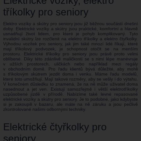
Elektrické vozíky, elektro
tříkolky pro seniory
Elektro vozíky a skútry pro seniory jsou již běžnou součástí dnešní
doby. Elektrické vozíky a skútry jsou praktické, komfortní a hlavně
usnadňují život lidem, pro které je pohyb komplikovaný. Tyto
invalidní skútry lze rozčlenit na elektro tříkolky a elektro čtyřkolky.
Výhodou vozítek pro seniory, jak jim také mnozí lidé říkají, které
mají tříkolový podvozek, je schopnost otočit se na menším
prostoru. Elektrické tříkolky pro seniory jsou právě proto velmi
oblíbené. Díky této zdánlivě maličkosti se s nimi lépe manévruje
v užších prostorech, uličkách nebo například mezi regály
v obchodním domě. Pro řadu klientů bývá důležité, aby mohli
s tříkolovým skútrem jezdit doma i venku. Máme řadu modelů,
které toto umožňují. Mají takové rozměry, aby se vešly i do výtahu.
V konečném důsledku to znamená, že na ně může uživatel doma
nasednout a jet ven. Existují samozřejmě i větší elektrotříkolky
uzpůsobené jízdě v přírodě. Nabízíme také levné repasované
elektrické vozíky a skútry pro seniory. Je to podobné, jako kdybyste
si je zakoupili v bazaru, ale máte na ně záruku a jsou pečlivě
zkontrolované našimi odbornými techniky.
Elektrické čtyřkolky pro
seniory