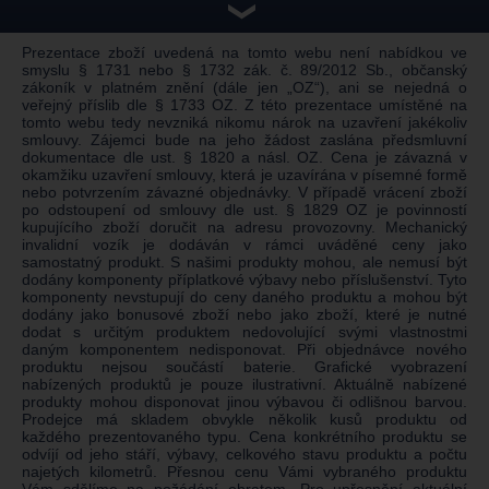
❯
Prezentace zboží uvedená na tomto webu není nabídkou ve
smyslu § 1731 nebo § 1732 zák. č. 89/2012 Sb., občanský
zákoník v platném znění (dále jen „OZ“), ani se nejedná o
veřejný příslib dle § 1733 OZ. Z této prezentace umístěné na
tomto webu tedy nevzniká nikomu nárok na uzavření jakékoliv
smlouvy. Zájemci bude na jeho žádost zaslána předsmluvní
dokumentace dle ust. § 1820 a násl. OZ. Cena je závazná v
okamžiku uzavření smlouvy, která je uzavírána v písemné formě
nebo potvrzením závazné objednávky. V případě vrácení zboží
po odstoupení od smlouvy dle ust. § 1829 OZ je povinností
kupujícího zboží doručit na adresu provozovny. Mechanický
invalidní vozík je dodáván v rámci uváděné ceny jako
samostatný produkt. S našimi produkty mohou, ale nemusí být
dodány komponenty příplatkové výbavy nebo příslušenství. Tyto
komponenty nevstupují do ceny daného produktu a mohou být
dodány jako bonusové zboží nebo jako zboží, které je nutné
dodat s určitým produktem nedovolující svými vlastnostmi
daným komponentem nedisponovat. Při objednávce nového
produktu nejsou součástí baterie. Grafické vyobrazení
nabízených produktů je pouze ilustrativní. Aktuálně nabízené
produkty mohou disponovat jinou výbavou či odlišnou barvou.
Prodejce má skladem obvykle několik kusů produktu od
každého prezentovaného typu. Cena konkrétního produktu se
odvíjí od jeho stáří, výbavy, celkového stavu produktu a počtu
najetých kilometrů. Přesnou cenu Vámi vybraného produktu