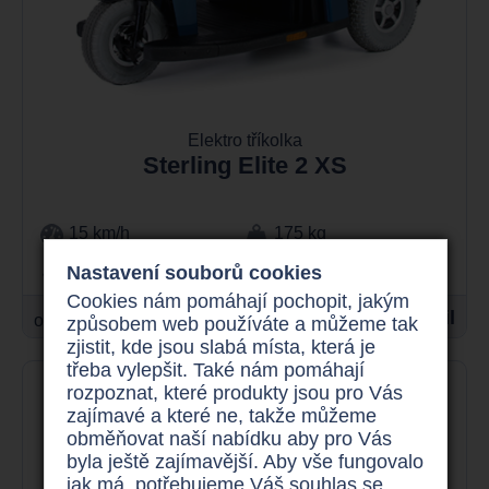
Elektro tříkolka
Sterling Elite 2 XS
15 km/h
175 kg
až 60 km
800 W
Nastavení souborů cookies
Cookies nám pomáhají pochopit, jakým
24.900 Kč
Detail
od
způsobem web používáte a můžeme tak
zjistit, kde jsou slabá místa, která je
třeba vylepšit. Také nám pomáhají
rozpoznat, které produkty jsou pro Vás
zajímavé a které ne, takže můžeme
obměňovat naší nabídku aby pro Vás
byla ještě zajímavější. Aby vše fungovalo
jak má, potřebujeme Váš souhlas se