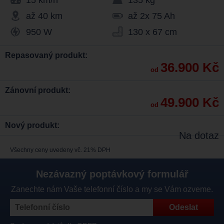
15 km/h
135 kg
až 40 km
až 2x 75 Ah
950 W
130 x 67 cm
Repasovaný produkt:
36.900 Kč
od
Zánovní produkt:
49.900 Kč
od
Nový produkt:
Na dotaz
Všechny ceny uvedeny vč. 21% DPH
Nezávazný poptávkový formulář
Zanechte nám Vaše telefonní číslo a my se Vám ozveme.