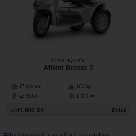
Elektrický skútr
Afikim Breeze 3
17 km/hod
180 kg
až 55 km
1 300 W
44.900 Kč
Detail
od