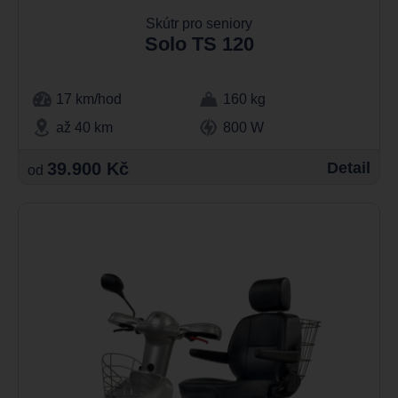
Skútr pro seniory
Solo TS 120
17 km/hod
160 kg
až 40 km
800 W
39.900 Kč
Detail
od