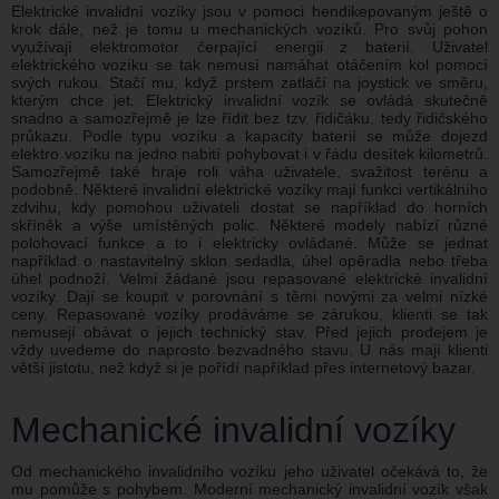
Elektrické invalidní vozíky jsou v pomoci hendikepovaným ještě o
krok dále, než je tomu u mechanických vozíků. Pro svůj pohon
využívají elektromotor čerpající energii z baterií. Uživatel
elektrického vozíku se tak nemusí namáhat otáčením kol pomocí
svých rukou. Stačí mu, když prstem zatlačí na joystick ve směru,
kterým chce jet. Elektrický invalidní vozík se ovládá skutečně
snadno a samozřejmě je lze řídit bez tzv. řidičáku, tedy řidičského
průkazu. Podle typu vozíku a kapacity baterií se může dojezd
elektro vozíku na jedno nabití pohybovat i v řádu desítek kilometrů.
Samozřejmě také hraje roli váha uživatele, svažitost terénu a
podobně. Některé invalidní elektrické vozíky mají funkci vertikálního
zdvihu, kdy pomohou uživateli dostat se například do horních
skříněk a výše umístěných polic. Některé modely nabízí různé
polohovací funkce a to i elektricky ovládané. Může se jednat
například o nastavitelný sklon sedadla, úhel opěradla nebo třeba
úhel podnoží. Velmi žádané jsou repasované elektrické invalidní
vozíky. Dají se koupit v porovnání s těmi novými za velmi nízké
ceny. Repasované vozíky prodáváme se zárukou, klienti se tak
nemusejí obávat o jejich technický stav. Před jejich prodejem je
vždy uvedeme do naprosto bezvadného stavu. U nás mají klienti
větší jistotu, než když si je pořídí například přes internetový bazar.
Mechanické invalidní vozíky
Od mechanického invalidního vozíku jeho uživatel očekává to, že
mu pomůže s pohybem. Moderní mechanický invalidní vozík však