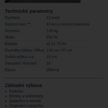
Technické parametry
Rychlost
15 km/h
Dojezd max. ** :
40 km s novými bateriemi
Nosnost:
135 kg
Motor
950 W
Baterie:
až 2x 75 Ah
Rozměry (délka / šířka):
130 cm / 67 cm
Světlá výška cca:
10 cm
Stoupání / Klesání:
16 °
Barva:
stříbrná
Základní výbava
Klakson
Blinkry a světlomety
Zpátečka a neutrál
Originální nabíječka