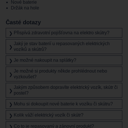
Nové baterie
Držák na hole
Časté dotazy
Přispívá zdravotní pojišťovna na elektro skútry?
❯
Jaký je stav baterií u repasovaných elektrických
❯
vozíků a skútrů?
Je možné nakoupit na splátky?
❯
Je možné si produkty někde prohlédnout nebo
❯
vyzkoušet?
Jakým způsobem dopravíte elektrický vozík, skútr či
❯
postel?
Mohu si dokoupit nové baterie k vozíku či skútru?
❯
Kolik váží elektrický vozík či skútr?
❯
Co to je repasovaný a zánovní produkt?
❯