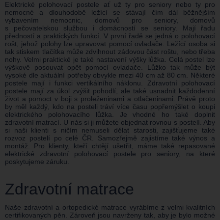
Elektrické polohovací postele ať už ty pro seniory nebo ty pro
nemocné a dlouhodobě ležící se stávají čím dál běžnějším
vybavením nemocnic, domovů pro seniory, domovů
s pečovatelskou službou i domácností se seniory. Mají řadu
předností a praktických funkcí. V první řadě se jedná o polohovací
rošt, jehož polohy lze upravovat pomocí ovladače. Ležící osoba si
tak stiskem tlačítka může zdvihnout zádovou část roštu, nebo třeba
nohy. Velmi praktické je také nastavení výšky lůžka. Celá postel lze
výškově posouvat opět pomocí ovladače. Lůžko tak může být
vysoké dle aktuální potřeby obvykle mezi 40 cm až 80 cm. Některé
postele mají i funkci vertikálního náklonu. Zdravotní polohovací
postele mají za úkol zvýšit pohodlí, ale také usnadnit každodenní
život a pomoct v boji s proleženinami a otlačeninami. Právě proto
by měl každý, kdo na posteli tráví více času popřemýšlet o koupi
elektrického polohovacího lůžka. Je vhodné ho také doplnit
zdravotní matrací. U nás si ji můžete objednat rovnou s postelí. Aby
si naši klienti s ničím nemuseli dělat starosti, zajišťujeme také
rozvoz postelí po celé ČR. Samozřejmě zajistíme také výnos a
montáž. Pro klienty, kteří chtějí ušetřit, máme také repasované
elektrické zdravotní polohovací postele pro seniory, na které
poskytujeme záruku.
Zdravotní matrace
Naše zdravotní a ortopedické matrace vyrábíme z velmi kvalitních
certifikovaných pěn. Zároveň jsou navrženy tak, aby je bylo možné