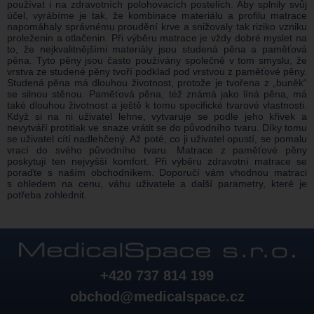
používat i na zdravotních polohovacích postelích. Aby splnily svůj
účel, vyrábíme je tak, že kombinace materiálu a profilu matrace
napomáhaly správnému proudění krve a snižovaly tak riziko vzniku
proleženin a otlačenin. Při výběru matrace je vždy dobré myslet na
to, že nejkvalitnějšími materiály jsou studená pěna a paměťová
pěna. Tyto pěny jsou často používány společně v tom smyslu, že
vrstva ze studené pěny tvoří podklad pod vrstvou z paměťové pěny.
Studená pěna má dlouhou životnost, protože je tvořena z „buněk“
se silnou stěnou. Paměťová pěna, též známá jako líná pěna, má
také dlouhou životnost a ještě k tomu specifické tvarové vlastnosti.
Když si na ni uživatel lehne, vytvaruje se podle jeho křivek a
nevytváří protitlak ve snaze vrátit se do původního tvaru. Díky tomu
se uživatel cítí nadlehčený. Až poté, co ji uživatel opustí, se pomalu
vrací do svého původního tvaru. Matrace z paměťové pěny
poskytují ten nejvyšší komfort. Při výběru zdravotní matrace se
poraďte s naším obchodníkem. Doporučí vám vhodnou matraci
s ohledem na cenu, váhu uživatele a další parametry, které je
potřeba zohlednit.
+420 737 814 199
obchod@medicalspace.cz