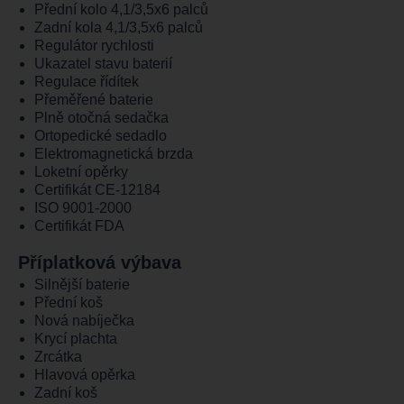
Přední kolo 4,1/3,5x6 palců
Zadní kola 4,1/3,5x6 palců
Regulátor rychlosti
Ukazatel stavu baterií
Regulace řídítek
Přeměřené baterie
Plně otočná sedačka
Ortopedické sedadlo
Elektromagnetická brzda
Loketní opěrky
Certifikát CE-12184
ISO 9001-2000
Certifikát FDA
Příplatková výbava
Silnější baterie
Přední koš
Nová nabíječka
Krycí plachta
Zrcátka
Hlavová opěrka
Zadní koš