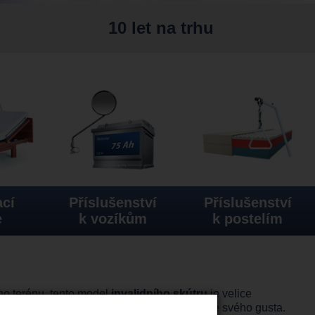
10 let na trhu
cí
Příslušenství
Příslušenství
e
k vozíkům
k postelím
ího terénu, tento model
invalidního skútru
je velice
h, takže si vybere každý
invalidní
člověk dle svého gusta.