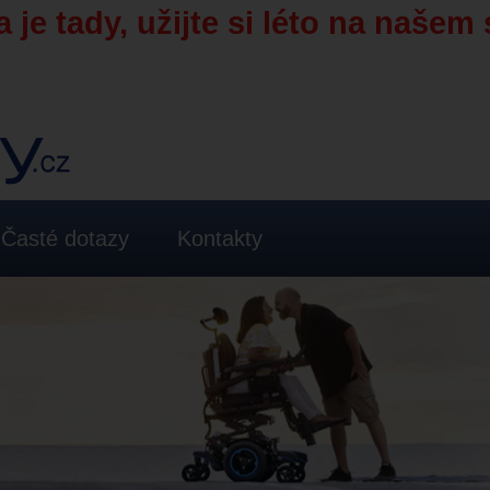
 je tady, užijte si léto na našem 
Časté dotazy
Kontakty