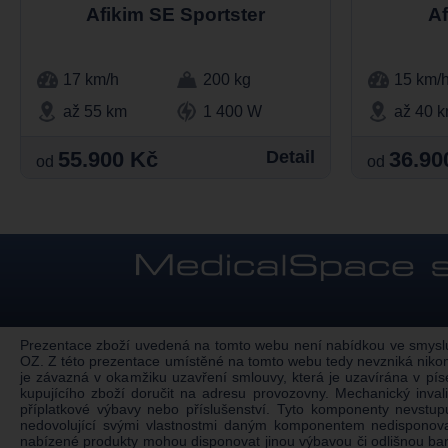
Afikim SE Sportster
Af
17 km/h
200 kg
15 km/
až 55 km
1 400 W
až 40 
55.900 Kč
Detail
36.90
od
od
Prezentace zboží uvedená na tomto webu není nabídkou ve smyslu §
OZ. Z této prezentace umístěné na tomto webu tedy nevzniká nikom
je závazná v okamžiku uzavření smlouvy, která je uzavírána v pí
kupujícího zboží doručit na adresu provozovny. Mechanický inv
příplatkové výbavy nebo příslušenství. Tyto komponenty nevstu
nedovolující svými vlastnostmi daným komponentem nedisponovat.
nabízené produkty mohou disponovat jinou výbavou či odlišnou ba