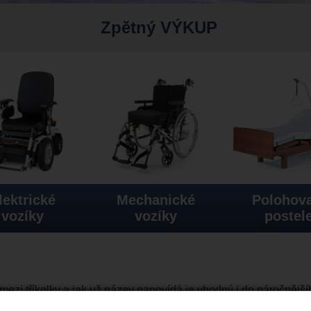
Zpětný VÝKUP
lektrické
Mechanické
Polohova
vozíky
vozíky
postel
 mezi tříkolky a jak už název napovídá je vhodný i do náročnějš
 celou řadu
invalidních vozíků
jak mechanických tak elektrickýc