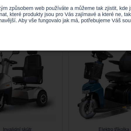
e
jsou velice oblíbení u uživatelů. Pokud tedy máte zájem o kou
ým způsobem web používáte a můžeme tak zjistit, kde jso
 pomůžeme.
Elektrický invalidní skútr MS Sportplus
naleznete 
nat, které produkty jsou pro Vás zajímavé a které ne,
ímavější. Aby vše fungovalo jak má, potřebujeme Váš so
Invalidní skútr
Elektro tříkolka