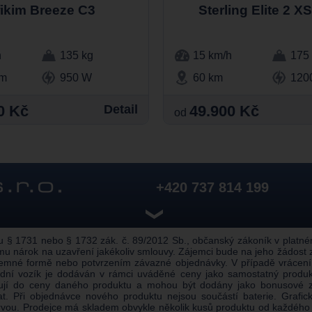
ikim Breeze C3
Sterling Elite 2 X
h
135 kg
15 km/h
175
km
950 W
60 km
120
0 Kč
Detail
49.900 Kč
od
+420 737 814 199
❯
 1731 nebo § 1732 zák. č. 89/2012 Sb., občanský zákoník v platném z
u nárok na uzavření jakékoliv smlouvy. Zájemci bude na jeho žádost
semné formě nebo potvrzením závazné objednávky. V případě vrácení
alidní vozík je dodáván v rámci uváděné ceny jako samostatný prod
pují do ceny daného produktu a mohou být dodány jako bonusové z
 Při objednávce nového produktu nejsou součástí baterie. Grafické
rvou. Prodejce má skladem obvykle několik kusů produktu od každého 