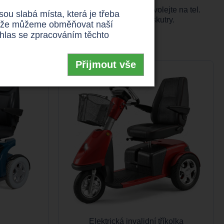
pi jakéhokoli
invalidního vozíku či skútru
, volejte na tel.
u slabá místa, která je třeba
na
http://www.invoziky.cz/produkty/trikolove-skutry
.
 takže můžeme obměňovat naší
uhlas se zpracováním těchto
Přijmout vše
Elektrická invalidní tříkolka