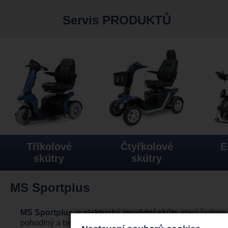
Servis PRODUKTŮ
Tříkolové
Čtyřkolové
E
skútry
skútry
MS Sportplus
MS Sportplus
je
elektrický invalidní skútr
, který řadíme
pohodlný a bezpečný i pro větší uživatele. Na trhu máme