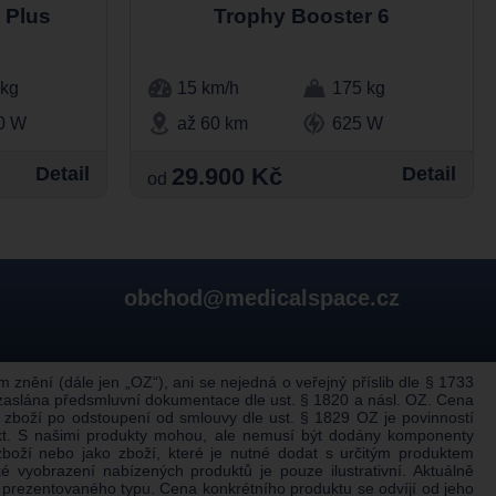
S Plus
Trophy Booster 6
 kg
15 km/h
175 kg
0 W
až 60 km
625 W
Detail
29.900 Kč
Detail
od
obchod@medicalspace.cz
nění (dále jen „OZ“), ani se nejedná o veřejný příslib dle § 1733
 zaslána předsmluvní dokumentace dle ust. § 1820 a násl. OZ. Cena
 zboží po odstoupení od smlouvy dle ust. § 1829 OZ je povinností
ukt. S našimi produkty mohou, ale nemusí být dodány komponenty
boží nebo jako zboží, které je nutné dodat s určitým produktem
 vyobrazení nabízených produktů je pouze ilustrativní. Aktuálně
prezentovaného typu. Cena konkrétního produktu se odvíjí od jeho