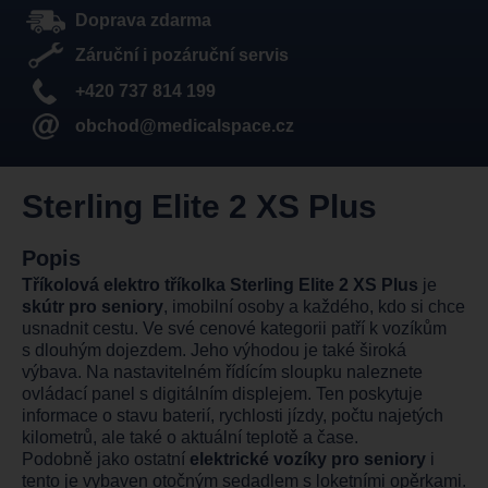
Doprava zdarma
Záruční i pozáruční servis
+420 737 814 199
obchod@medicalspace.cz
Sterling Elite 2 XS Plus
Popis
Tříkolová elektro tříkolka Sterling Elite 2 XS Plus
je
skútr pro seniory
, imobilní osoby a každého, kdo si chce
usnadnit cestu. Ve své cenové kategorii patří k vozíkům
s dlouhým dojezdem. Jeho výhodou je také široká
výbava. Na nastavitelném řídícím sloupku naleznete
ovládací panel s digitálním displejem. Ten poskytuje
informace o stavu baterií, rychlosti jízdy, počtu najetých
kilometrů, ale také o aktuální teplotě a čase.
Podobně jako ostatní
elektrické vozíky pro seniory
i
tento je vybaven otočným sedadlem s loketními opěrkami.