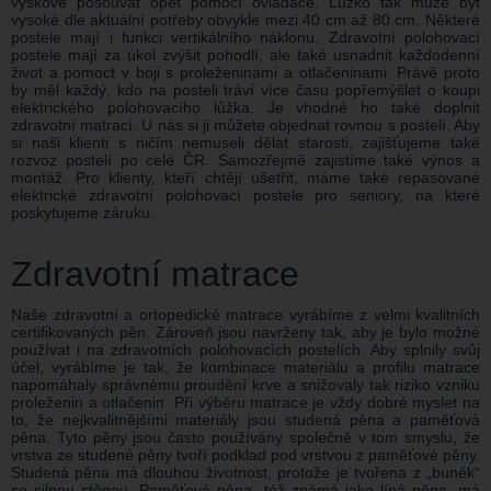
výškově posouvat opět pomocí ovladače. Lůžko tak může být
vysoké dle aktuální potřeby obvykle mezi 40 cm až 80 cm. Některé
postele mají i funkci vertikálního náklonu. Zdravotní polohovací
postele mají za úkol zvýšit pohodlí, ale také usnadnit každodenní
život a pomoct v boji s proleženinami a otlačeninami. Právě proto
by měl každý, kdo na posteli tráví více času popřemýšlet o koupi
elektrického polohovacího lůžka. Je vhodné ho také doplnit
zdravotní matrací. U nás si ji můžete objednat rovnou s postelí. Aby
si naši klienti s ničím nemuseli dělat starosti, zajišťujeme také
rozvoz postelí po celé ČR. Samozřejmě zajistíme také výnos a
montáž. Pro klienty, kteří chtějí ušetřit, máme také repasované
elektrické zdravotní polohovací postele pro seniory, na které
poskytujeme záruku.
Zdravotní matrace
Naše zdravotní a ortopedické matrace vyrábíme z velmi kvalitních
certifikovaných pěn. Zároveň jsou navrženy tak, aby je bylo možné
používat i na zdravotních polohovacích postelích. Aby splnily svůj
účel, vyrábíme je tak, že kombinace materiálu a profilu matrace
napomáhaly správnému proudění krve a snižovaly tak riziko vzniku
proleženin a otlačenin. Při výběru matrace je vždy dobré myslet na
to, že nejkvalitnějšími materiály jsou studená pěna a paměťová
pěna. Tyto pěny jsou často používány společně v tom smyslu, že
vrstva ze studené pěny tvoří podklad pod vrstvou z paměťové pěny.
Studená pěna má dlouhou životnost, protože je tvořena z „buněk“
se silnou stěnou. Paměťová pěna, též známá jako líná pěna, má