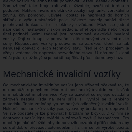
elektro vozíku na jedno nabití pohybovat i v řádu desítek kilometrů.
Samozřejmě také hraje roli váha uživatele, svažitost terénu a
podobně. Některé invalidní elektrické vozíky mají funkci vertikálního
zdvihu, kdy pomohou uživateli dostat se například do horních
skříněk a výše umístěných polic. Některé modely nabízí různé
polohovací funkce a to i elektricky ovládané. Může se jednat
například o nastavitelný sklon sedadla, úhel opěradla nebo třeba
úhel podnoží. Velmi žádané jsou repasované elektrické invalidní
vozíky. Dají se koupit v porovnání s těmi novými za velmi nízké
ceny. Repasované vozíky prodáváme se zárukou, klienti se tak
nemusejí obávat o jejich technický stav. Před jejich prodejem je
vždy uvedeme do naprosto bezvadného stavu. U nás mají klienti
větší jistotu, než když si je pořídí například přes internetový bazar.
Mechanické invalidní vozíky
Od mechanického invalidního vozíku jeho uživatel očekává to, že
mu pomůže s pohybem. Moderní mechanický invalidní vozík však
umí nabídnout mnohem více. Aby se uživateli co nejlépe ovládal a
zároveň nestála jízda na něm příliš sil, vyrábí se z lehkého
materiálu. Tento zmíněný typ se nazývá odlehčený invalidní vozík.
Některé mechanické vozíky jsou vybaveny brzdami pro doprovod.
Ve své podstatě je lze přirovnat k brzdám na bicyklu. Díky nim se
doprovodu vozík lépe ovládá a zároveň zvyšují bezpečnost. Pro
mnohé je také důležité, aby doma vozík nezabíral příliš místa a aby
se dal dobře převážet automobilem. I s tím se při výrobě počítá,