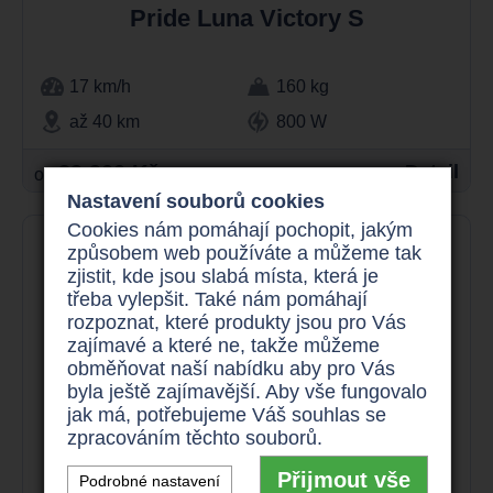
Pride Luna Victory S
17 km/h
160 kg
až 40 km
800 W
39.900 Kč
Detail
od
Nastavení souborů cookies
Cookies nám pomáhají pochopit, jakým
způsobem web používáte a můžeme tak
zjistit, kde jsou slabá místa, která je
třeba vylepšit. Také nám pomáhají
rozpoznat, které produkty jsou pro Vás
zajímavé a které ne, takže můžeme
obměňovat naší nabídku aby pro Vás
byla ještě zajímavější. Aby vše fungovalo
jak má, potřebujeme Váš souhlas se
zpracováním těchto souborů.
Přijmout vše
Podrobné nastavení