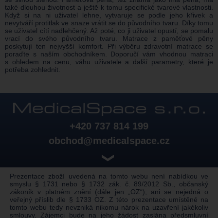
také dlouhou životnost a ještě k tomu specifické tvarové vlastnosti.
Když si na ni uživatel lehne, vytvaruje se podle jeho křivek a
nevytváří protitlak ve snaze vrátit se do původního tvaru. Díky tomu
se uživatel cítí nadlehčený. Až poté, co ji uživatel opustí, se pomalu
vrací do svého původního tvaru. Matrace z paměťové pěny
poskytují ten nejvyšší komfort. Při výběru zdravotní matrace se
poraďte s naším obchodníkem. Doporučí vám vhodnou matraci
s ohledem na cenu, váhu uživatele a další parametry, které je
potřeba zohlednit.
+420 737 814 199
obchod@medicalspace.cz
❯
Prezentace zboží uvedená na tomto webu není nabídkou ve
smyslu § 1731 nebo § 1732 zák. č. 89/2012 Sb., občanský
zákoník v platném znění (dále jen „OZ“), ani se nejedná o
veřejný příslib dle § 1733 OZ. Z této prezentace umístěné na
tomto webu tedy nevzniká nikomu nárok na uzavření jakékoliv
smlouvy. Zájemci bude na jeho žádost zaslána předsmluvní