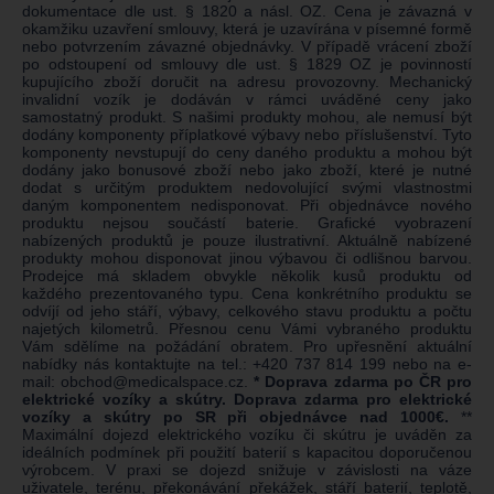
dokumentace dle ust. § 1820 a násl. OZ. Cena je závazná v
okamžiku uzavření smlouvy, která je uzavírána v písemné formě
nebo potvrzením závazné objednávky. V případě vrácení zboží
po odstoupení od smlouvy dle ust. § 1829 OZ je povinností
kupujícího zboží doručit na adresu provozovny. Mechanický
invalidní vozík je dodáván v rámci uváděné ceny jako
samostatný produkt. S našimi produkty mohou, ale nemusí být
dodány komponenty příplatkové výbavy nebo příslušenství. Tyto
komponenty nevstupují do ceny daného produktu a mohou být
dodány jako bonusové zboží nebo jako zboží, které je nutné
dodat s určitým produktem nedovolující svými vlastnostmi
daným komponentem nedisponovat. Při objednávce nového
produktu nejsou součástí baterie. Grafické vyobrazení
nabízených produktů je pouze ilustrativní. Aktuálně nabízené
produkty mohou disponovat jinou výbavou či odlišnou barvou.
Prodejce má skladem obvykle několik kusů produktu od
každého prezentovaného typu. Cena konkrétního produktu se
odvíjí od jeho stáří, výbavy, celkového stavu produktu a počtu
najetých kilometrů. Přesnou cenu Vámi vybraného produktu
Vám sdělíme na požádání obratem. Pro upřesnění aktuální
nabídky nás kontaktujte na tel.:
+420 737 814 199
nebo na e-
mail:
obchod@medicalspace.cz
.
* Doprava zdarma po ČR pro
elektrické vozíky a skútry. Doprava zdarma pro elektrické
vozíky a skútry po SR při objednávce nad 1000€.
**
Maximální dojezd elektrického vozíku či skútru je uváděn za
ideálních podmínek při použití baterií s kapacitou doporučenou
výrobcem. V praxi se dojezd snižuje v závislosti na váze
uživatele, terénu, překonávání překážek, stáří baterií, teplotě,