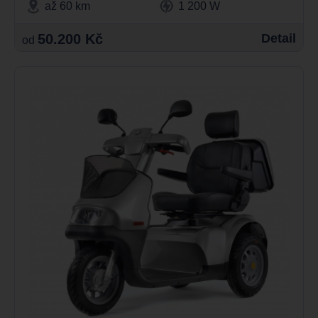
až 60 km
1 200 W
50.200 Kč
Detail
od