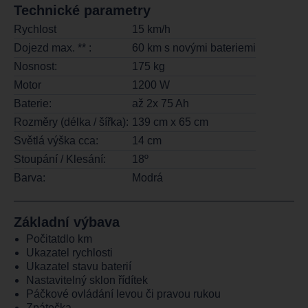
Technické parametry
Rychlost
15 km/h
Dojezd max. ** :
60 km s novými bateriemi
Nosnost:
175 kg
Motor
1200 W
Baterie:
až 2x 75 Ah
Rozměry (délka / šířka):
139 cm x 65 cm
Světlá výška cca:
14 cm
Stoupání / Klesání:
18º
Barva:
Modrá
Základní výbava
Počitatdlo km
Ukazatel rychlosti
Ukazatel stavu baterií
Nastavitelný sklon řídítek
Páčkové ovládání levou či pravou rukou
Zpátečka