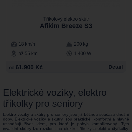
Tříkolový elektro skútr
Afikim Breeze S3
18 km/h
200 kg
až 55 km
1 400 W
61.900 Kč
Detail
od
Elektrické vozíky, elektro
tříkolky pro seniory
Elektro vozíky a skútry pro seniory jsou již běžnou součástí dnešní
doby. Elektrické vozíky a skútry jsou praktické, komfortní a hlavně
usnadňují život lidem, pro které je pohyb komplikovaný. Tyto
invalidní skútry lze rozčlenit na elektro tříkolky a elektro čtyřkolky.