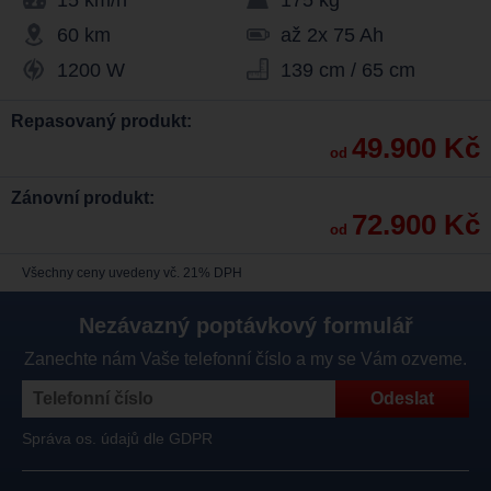
15 km/h
175 kg
60 km
až 2x 75 Ah
1200 W
139 cm / 65 cm
Repasovaný produkt:
49.900 Kč
od
Zánovní produkt:
72.900 Kč
od
Všechny ceny uvedeny vč. 21% DPH
Nezávazný poptávkový formulář
Zanechte nám Vaše telefonní číslo a my se Vám ozveme.
Správa os. údajů dle GDPR