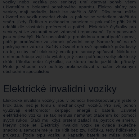
vozíky nebo vozítka pro seniory) umí darovat pohyb všem
uživatelům s bolestmi pohybového aparátu. Elektro skútry pro
seniory mají sedadlo, které lze otočit o 360°. Díky tomu může
uživatel na vozík nasedat zboku a pak se se sedadlem otočit do
směru jízdy. Řídítka s ovládacím panelem si pak může přiblížit či
oddálit dle vlastních preferencí a potřeb. Elektrické čtyřkolky pro
seniory si lze zakoupit nové, zánovní i repasované. Ty repasované
jsou nejlevnější. Naši specialisté je prohlédnou a popřípadě opraví,
poté je prodáváme za zlomek původní ceny. Samozřejmě na ně
poskytujeme záruku. Každý uživatel má své specifické požadavky
na to, co by měl elektrický vozík pro seniory splňovat. Někdo se
s ním potřebuje vejít do výtahu, jiný zase potřebuje velký elektrický
skútr, tříkolku nebo čtyřkolku, se kterou bude jezdit do přírody.
Proto je vhodné své potřeby prokonzultovat s naším zkušeným
obchodním specialistou.
Elektrické invalidní vozíky
Elektrické invalidní vozíky jsou v pomoci hendikepovaným ještě o
krok dále, než je tomu u mechanických vozíků. Pro svůj pohon
využívají elektromotor čerpající energii z baterií. Uživatel
elektrického vozíku se tak nemusí namáhat otáčením kol pomocí
svých rukou. Stačí mu, když prstem zatlačí na joystick ve směru,
kterým chce jet. Elektrický invalidní vozík se ovládá skutečně
snadno a samozřejmě je lze řídit bez tzv. řidičáku, tedy řidičského
průkazu. Podle typu vozíku a kapacity baterií se může dojezd