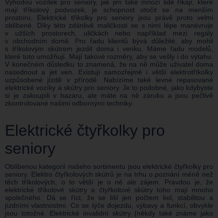
Výhodou vozítek pro seniory, jak jim také mnozí lidé říkají, které
mají tříkolový podvozek, je schopnost otočit se na menším
prostoru. Elektrické tříkolky pro seniory jsou právě proto velmi
oblíbené. Díky této zdánlivě maličkosti se s nimi lépe manévruje
v užších prostorech, uličkách nebo například mezi regály
v obchodním domě. Pro řadu klientů bývá důležité, aby mohli
s tříkolovým skútrem jezdit doma i venku. Máme řadu modelů,
které toto umožňují. Mají takové rozměry, aby se vešly i do výtahu.
V konečném důsledku to znamená, že na ně může uživatel doma
nasednout a jet ven. Existují samozřejmě i větší elektrotříkolky
uzpůsobené jízdě v přírodě. Nabízíme také levné repasované
elektrické vozíky a skútry pro seniory. Je to podobné, jako kdybyste
si je zakoupili v bazaru, ale máte na ně záruku a jsou pečlivě
zkontrolované našimi odbornými techniky.
Elektrické čtyřkolky pro
seniory
Oblíbenou kategorií našeho sortimentu jsou elektrické čtyřkolky pro
seniory. Elektro čtyřkolových skútrů je na trhu o poznání méně než
těch tříkolových, o to větší je o ně ale zájem. Pravdou je, že
elektrické tříkolové skútry a čtyřkolové skútry toho mají mnoho
společného. Dá se říct, že se liší jen počtem kol, stabilitou a
jízdními vlastnostmi. Co se týče dojezdu, výbavy a funkcí, obvykle
jsou totožné. Elektrické invalidní skútry (někdy také známe jako