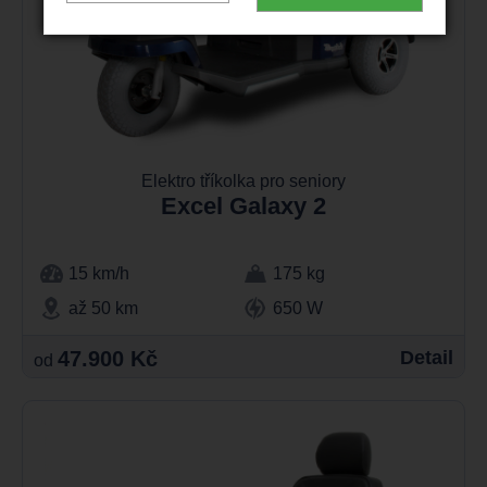
Elektro tříkolka pro seniory
Excel Galaxy 2
15 km/h
175 kg
až 50 km
650 W
47.900 Kč
Detail
od