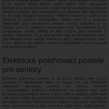
proto se vyrábějí skládací invalidní vozíky. Mají skládací rám, složit
je lze jedním tahem během jediné vteřiny. Těch takzvaných
vychytávek je tu ale ještě více. Vozíky mývají rychloupínací kola pro
snadné rozebrání, jsou omyvatelné, a co uživatelé také velmi ocení
je, že mají odklopné postranice. Některé modely je mohou mít
odklopné a zároveň odnímatelné. Taktéž tomu je u podnoží.
Nejlevnější jsou repasované invalidní vozíky. Nabízíme je za
nejlepší ceny na českém a slovenském trhu. Samozřejmě na ně
poskytujeme záruku. Někdo je také nazývá jako bazarové či
použité. Důležité je, že je naši technici dají do bezvadného stavu,
aby klientům dobře sloužili. Pořídit se dají s různými šířemi sedu.
S tím, která je pro daného zájemce nejvhodnější ochotně poradí
náš zkušený prodejce.
Elektrické polohovací postele
pro seniory
Elektrické polohovací postele ať už ty pro seniory nebo ty pro
nemocné a dlouhodobě ležící se stávají čím dál běžnějším
vybavením nemocnic, domovů pro seniory, domovů
s pečovatelskou službou i domácností se seniory. Mají řadu
předností a praktických funkcí. V první řadě se jedná o polohovací
rošt, jehož polohy lze upravovat pomocí ovladače. Ležící osoba si
tak stiskem tlačítka může zdvihnout zádovou část roštu, nebo třeba
nohy. Velmi praktické je také nastavení výšky lůžka. Celá postel lze