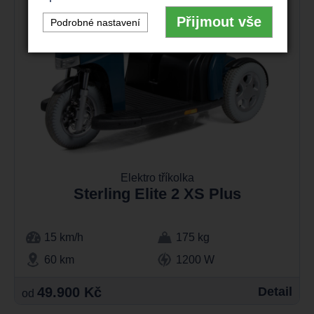
Přijmout vše
Podrobné nastavení
Elektro tříkolka
Sterling Elite 2 XS Plus
15 km/h
175 kg
60 km
1200 W
49.900 Kč
Detail
od