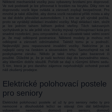
Některé mechanické vozíky jsou vybaveny brzdami pro doprovod.
Ve své podstatě je lze přirovnat k brzdám na bicyklu. Díky nim se
doprovodu vozík lépe ovládá a zároveň zvyšují bezpečnost. Pro
mnohé je také důležité, aby doma vozík nezabíral příliš místa a aby
se dal dobře převážet automobilem. I s tím se při výrobě počítá,
proto se vyrábějí skládací invalidní vozíky. Mají skládací rám, složit
je lze jedním tahem během jediné vteřiny. Těch takzvaných
vychytávek je tu ale ještě více. Vozíky mývají rychloupínací kola pro
snadné rozebrání, jsou omyvatelné, a co uživatelé také velmi ocení
je, že mají odklopné postranice. Některé modely je mohou mít
odklopné a zároveň odnímatelné. Taktéž tomu je u podnoží.
Nejlevnější jsou repasované invalidní vozíky. Nabízíme je za
nejlepší ceny na českém a slovenském trhu. Samozřejmě na ně
poskytujeme záruku. Někdo je také nazývá jako bazarové či
použité. Důležité je, že je naši technici dají do bezvadného stavu,
aby klientům dobře sloužili. Pořídit se dají s různými šířemi sedu.
S tím, která je pro daného zájemce nejvhodnější ochotně poradí
náš zkušený prodejce.
Elektrické polohovací postele
pro seniory
Elektrické polohovací postele ať už ty pro seniory nebo ty pro
nemocné a dlouhodobě ležící se stávají čím dál běžnějším
vybavením nemocnic, domovů pro seniory, domovů