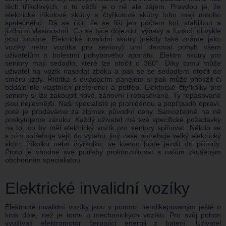
těch tříkolových, o to větší je o ně ale zájem. Pravdou je, že
elektrické tříkolové skútry a čtyřkolové skútry toho mají mnoho
společného. Dá se říct, že se liší jen počtem kol, stabilitou a
jízdními vlastnostmi. Co se týče dojezdu, výbavy a funkcí, obvykle
jsou totožné. Elektrické invalidní skútry (někdy také známe jako
vozíky nebo vozítka pro seniory) umí darovat pohyb všem
uživatelům s bolestmi pohybového aparátu. Elektro skútry pro
seniory mají sedadlo, které lze otočit o 360°. Díky tomu může
uživatel na vozík nasedat zboku a pak se se sedadlem otočit do
směru jízdy. Řídítka s ovládacím panelem si pak může přiblížit či
oddálit dle vlastních preferencí a potřeb. Elektrické čtyřkolky pro
seniory si lze zakoupit nové, zánovní i repasované. Ty repasované
jsou nejlevnější. Naši specialisté je prohlédnou a popřípadě opraví,
poté je prodáváme za zlomek původní ceny. Samozřejmě na ně
poskytujeme záruku. Každý uživatel má své specifické požadavky
na to, co by měl elektrický vozík pro seniory splňovat. Někdo se
s ním potřebuje vejít do výtahu, jiný zase potřebuje velký elektrický
skútr, tříkolku nebo čtyřkolku, se kterou bude jezdit do přírody.
Proto je vhodné své potřeby prokonzultovat s naším zkušeným
obchodním specialistou.
Elektrické invalidní vozíky
Elektrické invalidní vozíky jsou v pomoci hendikepovaným ještě o
krok dále, než je tomu u mechanických vozíků. Pro svůj pohon
využívají elektromotor čerpající energii z baterií. Uživatel