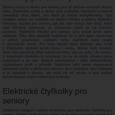
Elektro vozíky a skútry pro seniory jsou již běžnou součástí dnešní
doby. Elektrické vozíky a skútry jsou praktické, komfortní a hlavně
usnadňují život lidem, pro které je pohyb komplikovaný. Tyto
invalidní skútry lze rozčlenit na elektro tříkolky a elektro čtyřkolky.
Výhodou vozítek pro seniory, jak jim také mnozí lidé říkají, které
mají tříkolový podvozek, je schopnost otočit se na menším
prostoru. Elektrické tříkolky pro seniory jsou právě proto velmi
oblíbené. Díky této zdánlivě maličkosti se s nimi lépe manévruje
v užších prostorech, uličkách nebo například mezi regály
v obchodním domě. Pro řadu klientů bývá důležité, aby mohli
s tříkolovým skútrem jezdit doma i venku. Máme řadu modelů,
které toto umožňují. Mají takové rozměry, aby se vešly i do výtahu.
V konečném důsledku to znamená, že na ně může uživatel doma
nasednout a jet ven. Existují samozřejmě i větší elektrotříkolky
uzpůsobené jízdě v přírodě. Nabízíme také levné repasované
elektrické vozíky a skútry pro seniory. Je to podobné, jako kdybyste
si je zakoupili v bazaru, ale máte na ně záruku a jsou pečlivě
zkontrolované našimi odbornými techniky.
Elektrické čtyřkolky pro
seniory
Oblíbenou kategorií našeho sortimentu jsou elektrické čtyřkolky pro
seniory. Elektro čtyřkolových skútrů je na trhu o poznání méně než