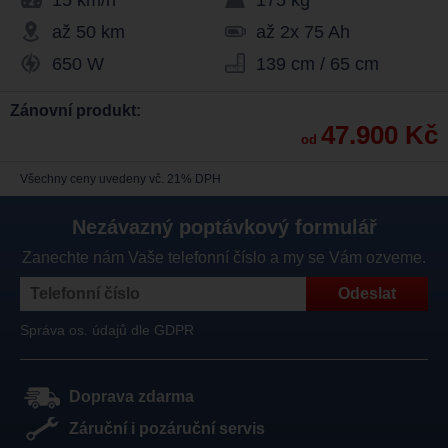
15 km/h
175 kg
až 50 km
až 2x 75 Ah
650 W
139 cm / 65 cm
Zánovní produkt:
47.900 Kč
od
Všechny ceny uvedeny vč. 21% DPH
Nezávazný poptávkový formulář
Zanechte nám Vaše telefonní číslo a my se Vám ozveme.
Správa os. údajů dle GDPR
Doprava zdarma
Záruční i pozáruční servis