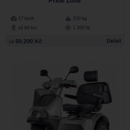
Pride Zolar
17 km/h
200 kg
až 60 km
1 200 W
50.200 Kč
Detail
od