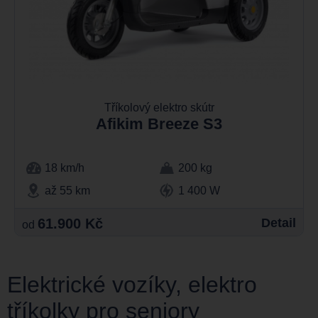
Tříkolový elektro skútr
Afikim Breeze S3
18 km/h
200 kg
až 55 km
1 400 W
61.900 Kč
Detail
od
Elektrické vozíky, elektro
tříkolky pro seniory