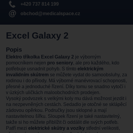
+420 737 814 199
obchod@medicalspace.cz
Excel Galaxy 2
Popis
Elektro tříkolka Excel Galaxy 2
je výborným
pomocníkem nejen
pro seniory
, ale pro každého, kdo
potřebuje usnadnit pohyb. S tímto
elektrickým
invalidním skútrem
se můžete vydat do samoobsluhy, za
rodinou i do přírody. Má výborné manévrovací schopnosti,
přesné a jednoduché řízení. Díky tomu se snadno vytočí i
v úzkých uličkách maloobchodních prodejen.
Vysoký podvozek s velkými koly mu dává možnost jezdit i
na nezpevněných cestách. Sedadlo je otočné se sklápěcí
zádovou opěrkou. Područky jsou sklopné a mají
nastavitelnou šířku. Sloupek řízení je také nastavitelný,
takže si ho můžete přiblížit či oddálit dle svých potřeb.
Patří mezi
elektrické skútry a vozíky
střední velikosti,