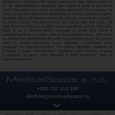
proleženin a otlačenin. Při výběru matrace je vždy dobré myslet na
to, že nejkvalitnějšími materiály jsou studená pěna a paměťová
pěna. Tyto pěny jsou často používány společně v tom smyslu, že
vrstva ze studené pěny tvoří podklad pod vrstvou z paměťové pěny.
Studená pěna má dlouhou životnost, protože je tvořena z „buněk“
se silnou stěnou. Paměťová pěna, též známá jako líná pěna, má
také dlouhou životnost a ještě k tomu specifické tvarové vlastnosti.
Když si na ni uživatel lehne, vytvaruje se podle jeho křivek a
nevytváří protitlak ve snaze vrátit se do původního tvaru. Díky tomu
se uživatel cítí nadlehčený. Až poté, co ji uživatel opustí, se pomalu
vrací do svého původního tvaru. Matrace z paměťové pěny
poskytují ten nejvyšší komfort. Při výběru zdravotní matrace se
poraďte s naším obchodníkem. Doporučí vám vhodnou matraci
s ohledem na cenu, váhu uživatele a další parametry, které je
potřeba zohlednit.
+420 737 814 199
obchod@medicalspace.cz
❯