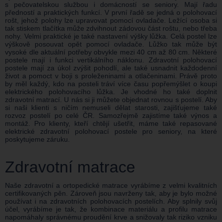
s pečovatelskou službou i domácností se seniory. Mají řadu
předností a praktických funkcí. V první řadě se jedná o polohovací
rošt, jehož polohy lze upravovat pomocí ovladače. Ležící osoba si
tak stiskem tlačítka může zdvihnout zádovou část roštu, nebo třeba
nohy. Velmi praktické je také nastavení výšky lůžka. Celá postel lze
výškově posouvat opět pomocí ovladače. Lůžko tak může být
vysoké dle aktuální potřeby obvykle mezi 40 cm až 80 cm. Některé
postele mají i funkci vertikálního náklonu. Zdravotní polohovací
postele mají za úkol zvýšit pohodlí, ale také usnadnit každodenní
život a pomoct v boji s proleženinami a otlačeninami. Právě proto
by měl každý, kdo na posteli tráví více času popřemýšlet o koupi
elektrického polohovacího lůžka. Je vhodné ho také doplnit
zdravotní matrací. U nás si ji můžete objednat rovnou s postelí. Aby
si naši klienti s ničím nemuseli dělat starosti, zajišťujeme také
rozvoz postelí po celé ČR. Samozřejmě zajistíme také výnos a
montáž. Pro klienty, kteří chtějí ušetřit, máme také repasované
elektrické zdravotní polohovací postele pro seniory, na které
poskytujeme záruku.
Zdravotní matrace
Naše zdravotní a ortopedické matrace vyrábíme z velmi kvalitních
certifikovaných pěn. Zároveň jsou navrženy tak, aby je bylo možné
používat i na zdravotních polohovacích postelích. Aby splnily svůj
účel, vyrábíme je tak, že kombinace materiálu a profilu matrace
napomáhaly správnému proudění krve a snižovaly tak riziko vzniku