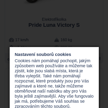
Elektrotříkolka
Pride Luna Victory S
17 km/h
160 kg
až 40 km
800 W
Nastavení souborů cookies
39.900 Kč
Detail
od
Cookies nám pomáhají pochopit, jakým
způsobem web používáte a můžeme tak
zjistit, kde jsou slabá místa, která je
třeba vylepšit. Také nám pomáhají
rozpoznat, které produkty jsou pro Vás
zajímavé a které ne, takže můžeme
obměňovat naší nabídku aby pro Vás
byla ještě zajímavější. Aby vše fungovalo
jak má, potřebujeme Váš souhlas se
zpracováním těchto souborů.