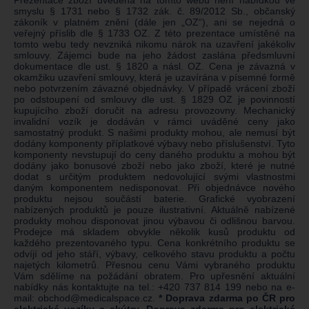
Prezentace zboží uvedená na tomto webu není nabídkou ve
smyslu § 1731 nebo § 1732 zák. č. 89/2012 Sb., občanský
zákoník v platném znění (dále jen „OZ“), ani se nejedná o
veřejný příslib dle § 1733 OZ. Z této prezentace umístěné na
tomto webu tedy nevzniká nikomu nárok na uzavření jakékoliv
smlouvy. Zájemci bude na jeho žádost zaslána předsmluvní
dokumentace dle ust. § 1820 a násl. OZ. Cena je závazná v
okamžiku uzavření smlouvy, která je uzavírána v písemné formě
nebo potvrzením závazné objednávky. V případě vrácení zboží
po odstoupení od smlouvy dle ust. § 1829 OZ je povinností
kupujícího zboží doručit na adresu provozovny. Mechanický
invalidní vozík je dodáván v rámci uváděné ceny jako
samostatný produkt. S našimi produkty mohou, ale nemusí být
dodány komponenty příplatkové výbavy nebo příslušenství. Tyto
komponenty nevstupují do ceny daného produktu a mohou být
dodány jako bonusové zboží nebo jako zboží, které je nutné
dodat s určitým produktem nedovolující svými vlastnostmi
daným komponentem nedisponovat. Při objednávce nového
produktu nejsou součástí baterie. Grafické vyobrazení
nabízených produktů je pouze ilustrativní. Aktuálně nabízené
produkty mohou disponovat jinou výbavou či odlišnou barvou.
Prodejce má skladem obvykle několik kusů produktu od
každého prezentovaného typu. Cena konkrétního produktu se
odvíjí od jeho stáří, výbavy, celkového stavu produktu a počtu
najetých kilometrů. Přesnou cenu Vámi vybraného produktu
Vám sdělíme na požádání obratem. Pro upřesnění aktuální
nabídky nás kontaktujte na tel.:
+420 737 814 199
nebo na e-
mail:
obchod@medicalspace.cz
.
* Doprava zdarma po ČR pro