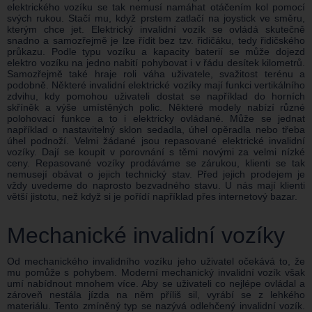
elektrického vozíku se tak nemusí namáhat otáčením kol pomocí
svých rukou. Stačí mu, když prstem zatlačí na joystick ve směru,
kterým chce jet. Elektrický invalidní vozík se ovládá skutečně
snadno a samozřejmě je lze řídit bez tzv. řidičáku, tedy řidičského
průkazu. Podle typu vozíku a kapacity baterií se může dojezd
elektro vozíku na jedno nabití pohybovat i v řádu desítek kilometrů.
Samozřejmě také hraje roli váha uživatele, svažitost terénu a
podobně. Některé invalidní elektrické vozíky mají funkci vertikálního
zdvihu, kdy pomohou uživateli dostat se například do horních
skříněk a výše umístěných polic. Některé modely nabízí různé
polohovací funkce a to i elektricky ovládané. Může se jednat
například o nastavitelný sklon sedadla, úhel opěradla nebo třeba
úhel podnoží. Velmi žádané jsou repasované elektrické invalidní
vozíky. Dají se koupit v porovnání s těmi novými za velmi nízké
ceny. Repasované vozíky prodáváme se zárukou, klienti se tak
nemusejí obávat o jejich technický stav. Před jejich prodejem je
vždy uvedeme do naprosto bezvadného stavu. U nás mají klienti
větší jistotu, než když si je pořídí například přes internetový bazar.
Mechanické invalidní vozíky
Od mechanického invalidního vozíku jeho uživatel očekává to, že
mu pomůže s pohybem. Moderní mechanický invalidní vozík však
umí nabídnout mnohem více. Aby se uživateli co nejlépe ovládal a
zároveň nestála jízda na něm příliš sil, vyrábí se z lehkého
materiálu. Tento zmíněný typ se nazývá odlehčený invalidní vozík.