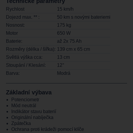
Technické parametry
Rychlost
15 km/h
Dojezd max. ** :
50 km s novými bateriemi
Nosnost:
175 kg
Motor
650 W
Baterie:
až 2x 75 Ah
Rozměry (délka / šířka):
139 cm x 65 cm
Světlá výška cca:
13 cm
Stoupání / Klesání:
12°
Barva:
Modrá
Základní výbava
Potenciometr
Mód neutrál
Indikátor stavu baterií
Originální nabíječka
Zpátečka
Ochrana proti krádeži pomocí klíče