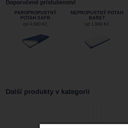
Doporučené príslušenství
PAROPROPUSTNÝ
NEPROPUSTNÝ POTAH
POTAH SAFR
BARET
od
4.000 Kč
od
1.990 Kč
Další produkty v kategorii