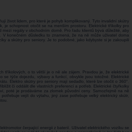
ují život lidem, pro které je pohyb komplikovaný. Tyto invalidní skútry
zek, je schopnost otočit se na menším prostoru. Elektrické tříkolky pro
lad mezi regály v obchodním domě. Pro řadu klientů bývá důležité, aby
ahu. V konečném důsledku to znamená, že na ně může uživatel doma
ky a skútry pro seniory. Je to podobné, jako kdybyste si je zakoupili
 tříkolových, o to větší je o ně ale zájem. Pravdou je, že elektrické
Co se týče dojezdu, výbavy a funkcí, obvykle jsou totožné. Elektrické
u. Elektro skútry pro seniory mají sedadlo, které lze otočit o 360°.
it či oddálit dle vlastních preferencí a potřeb. Elektrické čtyřkolky
opraví, poté je prodáváme za zlomek původní ceny. Samozřejmě na ně
třebuje vejít do výtahu, jiný zase potřebuje velký elektrický skútr,
stou.
ktromotor čerpající energii z baterií. Uživatel elektrického vozíku se