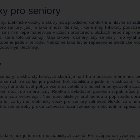
lky pro seniory
by. Elektrické vozíky a skútry jsou praktické, komfortní a hlavně usnadň
 pro seniory, jak jim také mnozí lidé říkají, které mají tříkolový podvo
ti se s nimi lépe manévruje v užších prostorech, uličkách nebo napřík
ů, které toto umožňují. Mají takové rozměry, aby se vešly i do výt
ůsobené jízdě v přírodě. Nabízíme také levné repasované elektrické vozí
 odbornými techniky.
y
seniory. Elektro čtyřkolových skútrů je na trhu o poznání méně než těch
se říct, že se liší jen počtem kol, stabilitou a jízdními vlastnostmi. 
iory) umí darovat pohyb všem uživatelům s bolestmi pohybového aparát
otočit do směru jízdy. Řídítka s ovládacím panelem si pak může přiblíž
vané jsou nejlevnější. Naši specialisté je prohlédnou a popřípadě 
o, co by měl elektrický vozík pro seniory splňovat. Někdo se s ním po
 vhodné své potřeby prokonzultovat s naším zkušeným obchodním speciali
 dále, než je tomu u mechanických vozíků. Pro svůj pohon využívají ele