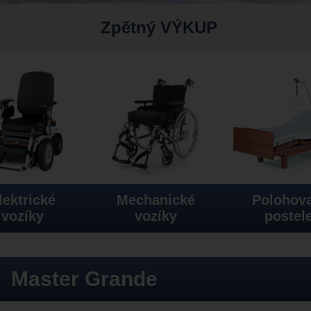
Zpětný VÝKUP
lektrické
Mechanické
Polohova
vozíky
vozíky
postel
Master Grande