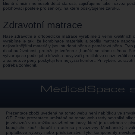
klienti s ničím nemuseli dělat starosti, zajišťujeme také rozvoz po
polohovací postele pro seniory, na které poskytujeme záruku.
Zdravotní matrace
Naše zdravotní a ortopedické matrace vyrábíme z velmi kvalitních ce
vyrábíme je tak, že kombinace materiálu a profilu matrace napomá
nejkvalitnějšími materiály jsou studená pěna a paměťová pěna. Tyto
dlouhou životnost, protože je tvořena z „buněk“ se silnou stěnou. Pa
vytvaruje se podle jeho křivek a nevytváří protitlak ve snaze vrátit s
z paměťové pěny poskytují ten nejvyšší komfort. Při výběru zdravo
potřeba zohlednit.
Prezentace zboží uvedená na tomto webu není nabídkou ve smyslu §
OZ. Z této prezentace umístěné na tomto webu tedy nevzniká nikom
je závazná v okamžiku uzavření smlouvy, která je uzavírána v pí
kupujícího zboží doručit na adresu provozovny. Mechanický inv
příplatkové výbavy nebo příslušenství. Tyto komponenty nevstu