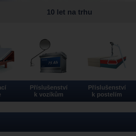
10 let na trhu
cí
Příslušenství
Příslušenství
e
k vozíkům
k postelím