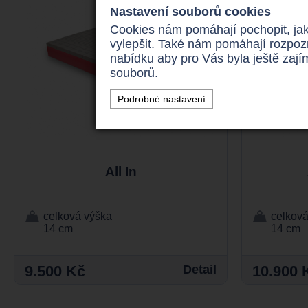
Nastavení souborů cookies
Cookies nám pomáhají pochopit, jak
vylepšit. Také nám pomáhají rozpoz
nabídku aby pro Vás byla ještě zaj
souborů.
Podrobné nastavení
All In
celková výška
celková
14 cm
14 cm
9.500 Kč
Detail
10.900 