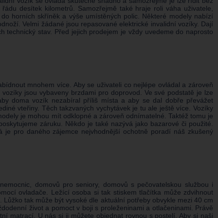
alidní vozík se ovládá skutečně snadno a samozřejmě je lze řídit bez
v řádu desítek kilometrů. Samozřejmě také hraje roli váha uživatele,
ad do horních skříněk a výše umístěných polic. Některé modely nabízí
dnoží. Velmi žádané jsou repasované elektrické invalidní vozíky. Dají
ch technický stav. Před jejich prodejem je vždy uvedeme do naprosto
bídnout mnohem více. Aby se uživateli co nejlépe ovládal a zároveň
ké vozíky jsou vybaveny brzdami pro doprovod. Ve své podstatě je lze
aby doma vozík nezabíral příliš místa a aby se dal dobře převážet
ediné vteřiny. Těch takzvaných vychytávek je tu ale ještě více. Vozíky
é modely je mohou mít odklopné a zároveň odnímatelné. Taktéž tomu je
poskytujeme záruku. Někdo je také nazývá jako bazarové či použité.
která je pro daného zájemce nejvhodnější ochotně poradí náš zkušený
m nemocnic, domovů pro seniory, domovů s pečovatelskou službou i
omocí ovladače. Ležící osoba si tak stiskem tlačítka může zdvihnout
e. Lůžko tak může být vysoké dle aktuální potřeby obvykle mezi 40 cm
aždodenní život a pomoct v boji s proleženinami a otlačeninami. Právě
ní matrací. U nás si ji můžete objednat rovnou s postelí. Aby si naši