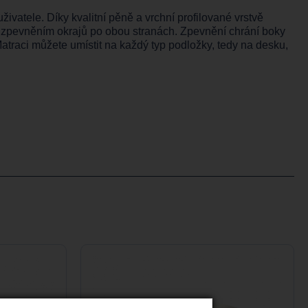
ivatele. Díky kvalitní pěně a vrchní profilované vrstvě
a zpevněním okrajů po obou stranách. Zpevnění chrání boky
raci můžete umístit na každý typ podložky, tedy na desku,