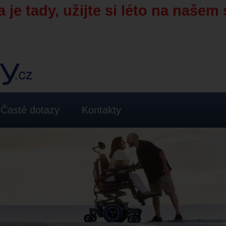
 je tady, užijte si léto na našem 
Časté dotazy
Kontakty