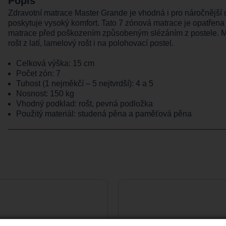
Popis
Zdravotní matrace Master Grande je vhodná i pro náročnější už
poskytuje vysoký komfort. Tato 7 zónová matrace je opatřen
matrace před poškozením způsobeným slézáním z postele. Mat
rošt z latí, lamelový rošt i na polohovací postel.
Celková výška: 15 cm
Počet zón: 7
Tuhost (1 nejměkčí – 5 nejtvrdší): 4 a 5
Nosnost: 150 kg
Vhodný podklad: rošt, pevná podložka
Použitý materiál: studená pěna a paměťová pěna