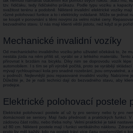
tak nemusí namáhat otáčením kol pomocí svých rukou. Stačí mu, když 
tzv. řidičáku, tedy řidičského průkazu. Podle typu vozíku a kapacit
svažitost terénu a podobně. Některé invalidní elektrické vozíky maj
různé polohovací funkce a to i elektricky ovládané. Může se jednat n
se koupit v porovnání s těmi novými za velmi nízké ceny. Repasovan
bezvadného stavu. U nás mají klienti větší jistotu, než když si je poří
Mechanické invalidní vozíky
Od mechanického invalidního vozíku jeho uživatel očekává to, že m
nestála jízda na něm příliš sil, vyrábí se z lehkého materiálu. Ten
přirovnat k brzdám na bicyklu. Díky nim se doprovodu vozík lépe 
automobilem. I s tím se při výrobě počítá, proto se vyrábějí skládací
mývají rychloupínací kola pro snadné rozebrání, jsou omyvatelné, a 
u podnoží. Nejlevnější jsou repasované invalidní vozíky. Nabízíme
Důležité je, že je naši technici dají do bezvadného stavu, aby kli
prodejce.
Elektrické polohovací postele 
Elektrické polohovací postele ať už ty pro seniory nebo ty pro 
domácností se seniory. Mají řadu předností a praktických funkcí. V
zádovou část roštu, nebo třeba nohy. Velmi praktické je také nastav
až 80 cm. Některé postele mají i funkci vertikálního náklonu. Zdravo
proto by měl každý, kdo na posteli tráví více času popřemýšlet o kou