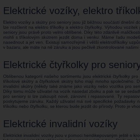
Elektrické vozíky, elektro tříko
Elektro vozíky a skútry pro seniory jsou již běžnou součástí dnešní do
lze rozčlenit na elektro tříkolky a elektro čtyřkolky. Výhodou vozítek
seniory jsou právě proto velmi oblíbené. Díky této zdánlivě maličkos
mohli s tříkolovým skútrem jezdit doma i venku. Máme řadu model
nasednout a jet ven. Existují samozřejmě i větší elektrotříkolky uzp
v bazaru, ale máte na ně záruku a jsou pečlivě zkontrolované našimi
Elektrické čtyřkolky pro senior
Oblíbenou kategorií našeho sortimentu jsou elektrické čtyřkolky pro 
tříkolové skútry a čtyřkolové skútry toho mají mnoho společného. Dá 
invalidní skútry (někdy také známe jako vozíky nebo vozítka pro sen
Díky tomu může uživatel na vozík nasedat zboku a pak se se sedadlem 
pro seniory si lze zakoupit nové, zánovní i repasované. Ty repaso
poskytujeme záruku. Každý uživatel má své specifické požadavky na t
tříkolku nebo čtyřkolku, se kterou bude jezdit do přírody. Proto je
Elektrické invalidní vozíky
Elektrické invalidní vozíky jsou v pomoci hendikepovaným ještě o krok