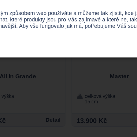
ým způsobem web používáte a můžeme tak zjistit, kde jso
nat, které produkty jsou pro Vás zajímavé a které ne,
ímavější. Aby vše fungovalo jak má, potřebujeme Váš so
All In Grande
Master
 výška
celková výška
15 cm
Kč
Detail
13.900 Kč