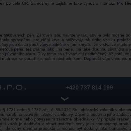
stelí po celé ČR. Samozřejmě zajistíme také výnos a montáž. Pro klie
rtifikovaných pěn. Zároveň jsou navrženy tak, aby je bylo možné použ
haly správnému proudění krve a snižovaly tak riziko vzniku proležen
 pěny jsou často používány společně v tom smyslu, že vrstva ze stud
měťová pěna, též známá jako líná pěna, má také dlouhou životnost a ješt
e do původního tvaru. Díky tomu se uživatel cítí nadlehčený. Až poté, c
tní matrace se poraďte s naším obchodníkem. Doporučí vám vhodnou mat
+420 737 814 199
❯
 1731 nebo § 1732 zák. č. 89/2012 Sb., občanský zákoník v platném z
u nárok na uzavření jakékoliv smlouvy. Zájemci bude na jeho žádost
semné formě nebo potvrzením závazné objednávky. V případě vrácení
alidní vozík je dodáván v rámci uváděné ceny jako samostatný prod
pují do ceny daného produktu a mohou být dodány jako bonusové z