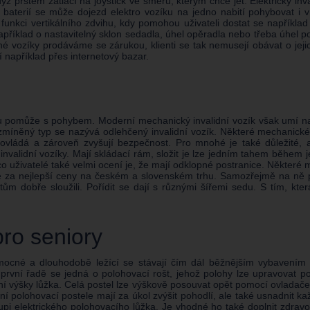
prstem zatlačí na joystick ve směru, kterým chce jet. Elektrický inv
y baterií se může dojezd elektro vozíku na jedno nabití pohybovat i 
í funkci vertikálního zdvihu, kdy pomohou uživateli dostat se napříkl
apříklad o nastavitelný sklon sedadla, úhel opěradla nebo třeba úhel po
é vozíky prodáváme se zárukou, klienti se tak nemusejí obávat o jeji
dí například přes internetový bazar.
u pomůže s pohybem. Moderní mechanický invalidní vozík však umí na
to zmíněný typ se nazývá odlehčený invalidní vozík. Některé mechanic
ovládá a zároveň zvyšují bezpečnost. Pro mnohé je také důležité, 
 invalidní vozíky. Mají skládací rám, složit je lze jedním tahem během j
co uživatelé také velmi ocení je, že mají odklopné postranice. Někter
 je za nejlepší ceny na českém a slovenském trhu. Samozřejmě na ně 
entům dobře sloužili. Pořídit se dají s různými šířemi sedu. S tím, 
pro seniory
nemocné a dlouhodobě ležící se stávají čím dál běžnějším vybavení
 první řadě se jedná o polohovací rošt, jehož polohy lze upravovat p
ení výšky lůžka. Celá postel lze výškově posouvat opět pomocí ovladač
tní polohovací postele mají za úkol zvýšit pohodlí, ale také usnadnit k
pi elektrického polohovacího lůžka. Je vhodné ho také doplnit zdravot