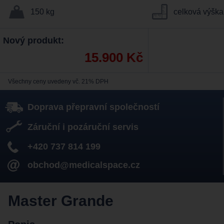
150 kg
celková výšk
Nový produkt:
15.900 Kč
Všechny ceny uvedeny vč. 21% DPH
Doprava přepravní společností
Záruční i pozáruční servis
+420 737 814 199
obchod@medicalspace.cz
Master Grande