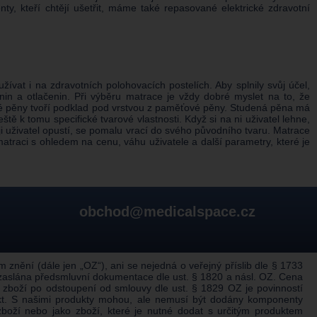
nty, kteří chtějí ušetřit, máme také repasované elektrické zdravotní
ívat i na zdravotních polohovacích postelích. Aby splnily svůj účel,
in a otlačenin. Při výběru matrace je vždy dobré myslet na to, že
ené pěny tvoří podklad pod vrstvou z paměťové pěny. Studená pěna má
ě k tomu specifické tvarové vlastnosti. Když si na ni uživatel lehne,
o ji uživatel opustí, se pomalu vrací do svého původního tvaru. Matrace
raci s ohledem na cenu, váhu uživatele a další parametry, které je
obchod@medicalspace.cz
nění (dále jen „OZ“), ani se nejedná o veřejný příslib dle § 1733
 zaslána předsmluvní dokumentace dle ust. § 1820 a násl. OZ. Cena
 zboží po odstoupení od smlouvy dle ust. § 1829 OZ je povinností
ukt. S našimi produkty mohou, ale nemusí být dodány komponenty
boží nebo jako zboží, které je nutné dodat s určitým produktem