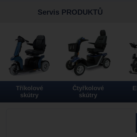
Servis PRODUKTŮ
Tříkolové
Čtyřkolové
E
skútry
skútry