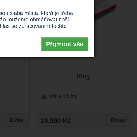
u slabá místa, která je třeba
 takže můžeme obměňovat naší
uhlas se zpracováním těchto
Přijmout vše
King
výška 18 cm
Detail
20.900 Kč
Detail