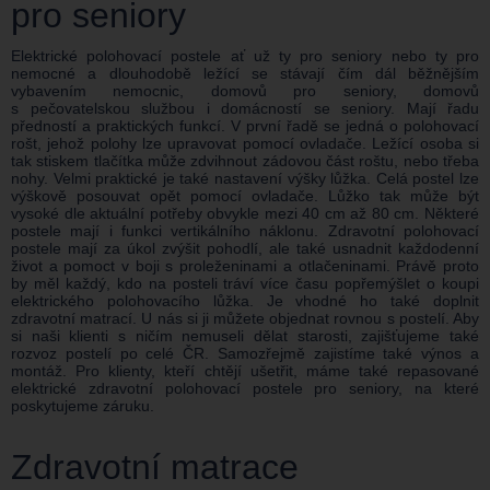
pro seniory
Elektrické polohovací postele ať už ty pro seniory nebo ty pro
nemocné a dlouhodobě ležící se stávají čím dál běžnějším
vybavením nemocnic, domovů pro seniory, domovů
s pečovatelskou službou i domácností se seniory. Mají řadu
předností a praktických funkcí. V první řadě se jedná o polohovací
rošt, jehož polohy lze upravovat pomocí ovladače. Ležící osoba si
tak stiskem tlačítka může zdvihnout zádovou část roštu, nebo třeba
nohy. Velmi praktické je také nastavení výšky lůžka. Celá postel lze
výškově posouvat opět pomocí ovladače. Lůžko tak může být
vysoké dle aktuální potřeby obvykle mezi 40 cm až 80 cm. Některé
postele mají i funkci vertikálního náklonu. Zdravotní polohovací
postele mají za úkol zvýšit pohodlí, ale také usnadnit každodenní
život a pomoct v boji s proleženinami a otlačeninami. Právě proto
by měl každý, kdo na posteli tráví více času popřemýšlet o koupi
elektrického polohovacího lůžka. Je vhodné ho také doplnit
zdravotní matrací. U nás si ji můžete objednat rovnou s postelí. Aby
si naši klienti s ničím nemuseli dělat starosti, zajišťujeme také
rozvoz postelí po celé ČR. Samozřejmě zajistíme také výnos a
montáž. Pro klienty, kteří chtějí ušetřit, máme také repasované
elektrické zdravotní polohovací postele pro seniory, na které
poskytujeme záruku.
Zdravotní matrace