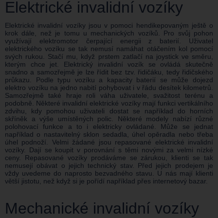
Elektrické invalidní vozíky
Elektrické invalidní vozíky jsou v pomoci hendikepovaným ještě o
krok dále, než je tomu u mechanických vozíků. Pro svůj pohon
využívají elektromotor čerpající energii z baterií. Uživatel
elektrického vozíku se tak nemusí namáhat otáčením kol pomocí
svých rukou. Stačí mu, když prstem zatlačí na joystick ve směru,
kterým chce jet. Elektrický invalidní vozík se ovládá skutečně
snadno a samozřejmě je lze řídit bez tzv. řidičáku, tedy řidičského
průkazu. Podle typu vozíku a kapacity baterií se může dojezd
elektro vozíku na jedno nabití pohybovat i v řádu desítek kilometrů.
Samozřejmě také hraje roli váha uživatele, svažitost terénu a
podobně. Některé invalidní elektrické vozíky mají funkci vertikálního
zdvihu, kdy pomohou uživateli dostat se například do horních
skříněk a výše umístěných polic. Některé modely nabízí různé
polohovací funkce a to i elektricky ovládané. Může se jednat
například o nastavitelný sklon sedadla, úhel opěradla nebo třeba
úhel podnoží. Velmi žádané jsou repasované elektrické invalidní
vozíky. Dají se koupit v porovnání s těmi novými za velmi nízké
ceny. Repasované vozíky prodáváme se zárukou, klienti se tak
nemusejí obávat o jejich technický stav. Před jejich prodejem je
vždy uvedeme do naprosto bezvadného stavu. U nás mají klienti
větší jistotu, než když si je pořídí například přes internetový bazar.
Mechanické invalidní vozíky