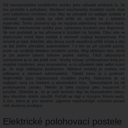
Od mechanického invalidního vozíku jeho uživatel očekává to, že
mu pomůže s pohybem. Moderní mechanický invalidní vozík však
umí nabídnout mnohem více. Aby se uživateli co nejlépe ovládal a
zároveň nestála jízda na něm příliš sil, vyrábí se z lehkého
materiálu. Tento zmíněný typ se nazývá odlehčený invalidní vozík.
Některé mechanické vozíky jsou vybaveny brzdami pro doprovod.
Ve své podstatě je lze přirovnat k brzdám na bicyklu. Díky nim se
doprovodu vozík lépe ovládá a zároveň zvyšují bezpečnost. Pro
mnohé je také důležité, aby doma vozík nezabíral příliš místa a aby
se dal dobře převážet automobilem. I s tím se při výrobě počítá,
proto se vyrábějí skládací invalidní vozíky. Mají skládací rám, složit
je lze jedním tahem během jediné vteřiny. Těch takzvaných
vychytávek je tu ale ještě více. Vozíky mývají rychloupínací kola pro
snadné rozebrání, jsou omyvatelné, a co uživatelé také velmi ocení
je, že mají odklopné postranice. Některé modely je mohou mít
odklopné a zároveň odnímatelné. Taktéž tomu je u podnoží.
Nejlevnější jsou repasované invalidní vozíky. Nabízíme je za
nejlepší ceny na českém a slovenském trhu. Samozřejmě na ně
poskytujeme záruku. Někdo je také nazývá jako bazarové či
použité. Důležité je, že je naši technici dají do bezvadného stavu,
aby klientům dobře sloužili. Pořídit se dají s různými šířemi sedu.
S tím, která je pro daného zájemce nejvhodnější ochotně poradí
náš zkušený prodejce.
Elektrické polohovací postele