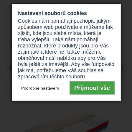
Nastavení souborů cookies
Cookies nám pomáhají pochopit, jakým
Master Grande
způsobem web používáte a můžeme tak
zjistit, kde jsou slabá místa, která je
třeba vylepšit. Také nám pomáhají
celková výška 15 cm
rozpoznat, které produkty jsou pro Vás
zajímavé a které ne, takže můžeme
obměňovat naší nabídku aby pro Vás
byla ještě zajímavější. Aby vše fungovalo
15.900 Kč
Detail
jak má, potřebujeme Váš souhlas se
zpracováním těchto souborů.
Přijmout vše
Podrobné nastavení