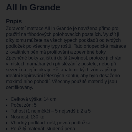
All In Grande
Popis
Zdravotní matrace All In Grande je navržena přímo pro
použití na tříbodových polohovacích postelích. Využít ji
díky tomu můžete na všech typech podkladů od tvrdých
podložek po všechny typy roštů. Tato ortopedická matrace
z kvalitních pěn má profilování a zpevněné boky.
Zpevněné boky zajišťují delší životnost, protože ji chrání
v místech namáhaných při slézání z postele, nebo při
sezení na jejím okraji. Pět anatomických zón zajišťuje
ideální kopírování tělesných kontur, aby bylo dosaženo
maximálního pohodlí. Všechny použité materiály jsou
certifikovány.
Celková výška: 14 cm
Počet zón: 5
Tuhost (1 nejměkčí – 5 nejtvrdší): 2 a 5
Nosnost: 130 kg
Vhodný podklad: rošt, pevná podložka
Použitý materiál: studená pěna