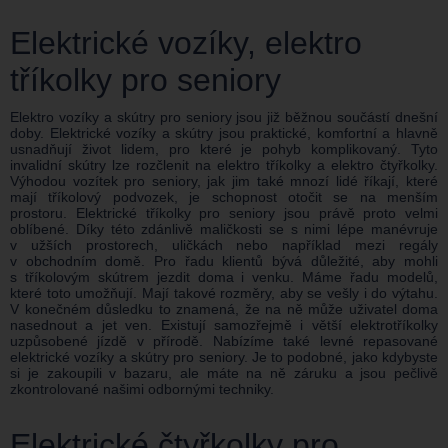
Elektrické vozíky, elektro
tříkolky pro seniory
Elektro vozíky a skútry pro seniory jsou již běžnou součástí dnešní
doby. Elektrické vozíky a skútry jsou praktické, komfortní a hlavně
usnadňují život lidem, pro které je pohyb komplikovaný. Tyto
invalidní skútry lze rozčlenit na elektro tříkolky a elektro čtyřkolky.
Výhodou vozítek pro seniory, jak jim také mnozí lidé říkají, které
mají tříkolový podvozek, je schopnost otočit se na menším
prostoru. Elektrické tříkolky pro seniory jsou právě proto velmi
oblíbené. Díky této zdánlivě maličkosti se s nimi lépe manévruje
v užších prostorech, uličkách nebo například mezi regály
v obchodním domě. Pro řadu klientů bývá důležité, aby mohli
s tříkolovým skútrem jezdit doma i venku. Máme řadu modelů,
které toto umožňují. Mají takové rozměry, aby se vešly i do výtahu.
V konečném důsledku to znamená, že na ně může uživatel doma
nasednout a jet ven. Existují samozřejmě i větší elektrotříkolky
uzpůsobené jízdě v přírodě. Nabízíme také levné repasované
elektrické vozíky a skútry pro seniory. Je to podobné, jako kdybyste
si je zakoupili v bazaru, ale máte na ně záruku a jsou pečlivě
zkontrolované našimi odbornými techniky.
Elektrické čtyřkolky pro