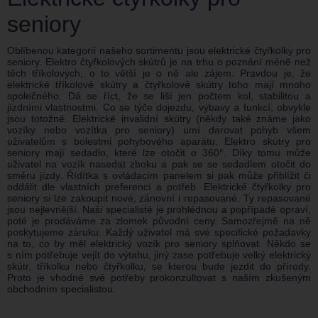
seniory
Oblíbenou kategorií našeho sortimentu jsou elektrické čtyřkolky pro
seniory. Elektro čtyřkolových skútrů je na trhu o poznání méně než
těch tříkolových, o to větší je o ně ale zájem. Pravdou je, že
elektrické tříkolové skútry a čtyřkolové skútry toho mají mnoho
společného. Dá se říct, že se liší jen počtem kol, stabilitou a
jízdními vlastnostmi. Co se týče dojezdu, výbavy a funkcí, obvykle
jsou totožné. Elektrické invalidní skútry (někdy také známe jako
vozíky nebo vozítka pro seniory) umí darovat pohyb všem
uživatelům s bolestmi pohybového aparátu. Elektro skútry pro
seniory mají sedadlo, které lze otočit o 360°. Díky tomu může
uživatel na vozík nasedat zboku a pak se se sedadlem otočit do
směru jízdy. Řídítka s ovládacím panelem si pak může přiblížit či
oddálit dle vlastních preferencí a potřeb. Elektrické čtyřkolky pro
seniory si lze zakoupit nové, zánovní i repasované. Ty repasované
jsou nejlevnější. Naši specialisté je prohlédnou a popřípadě opraví,
poté je prodáváme za zlomek původní ceny. Samozřejmě na ně
poskytujeme záruku. Každý uživatel má své specifické požadavky
na to, co by měl elektrický vozík pro seniory splňovat. Někdo se
s ním potřebuje vejít do výtahu, jiný zase potřebuje velký elektrický
skútr, tříkolku nebo čtyřkolku, se kterou bude jezdit do přírody.
Proto je vhodné své potřeby prokonzultovat s naším zkušeným
obchodním specialistou.