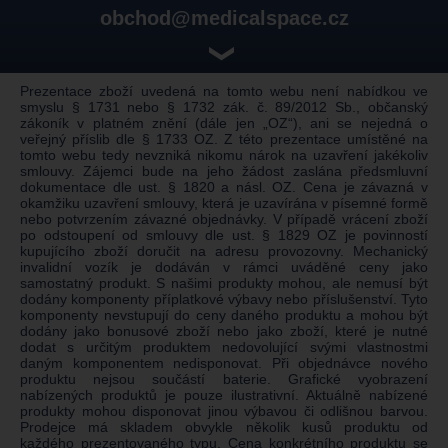
obchod@medicalspace.cz
❯
Prezentace zboží uvedená na tomto webu není nabídkou ve
smyslu § 1731 nebo § 1732 zák. č. 89/2012 Sb., občanský
zákoník v platném znění (dále jen „OZ“), ani se nejedná o
veřejný příslib dle § 1733 OZ. Z této prezentace umístěné na
tomto webu tedy nevzniká nikomu nárok na uzavření jakékoliv
smlouvy. Zájemci bude na jeho žádost zaslána předsmluvní
dokumentace dle ust. § 1820 a násl. OZ. Cena je závazná v
okamžiku uzavření smlouvy, která je uzavírána v písemné formě
nebo potvrzením závazné objednávky. V případě vrácení zboží
po odstoupení od smlouvy dle ust. § 1829 OZ je povinností
kupujícího zboží doručit na adresu provozovny. Mechanický
invalidní vozík je dodáván v rámci uváděné ceny jako
samostatný produkt. S našimi produkty mohou, ale nemusí být
dodány komponenty příplatkové výbavy nebo příslušenství. Tyto
komponenty nevstupují do ceny daného produktu a mohou být
dodány jako bonusové zboží nebo jako zboží, které je nutné
dodat s určitým produktem nedovolující svými vlastnostmi
daným komponentem nedisponovat. Při objednávce nového
produktu nejsou součástí baterie. Grafické vyobrazení
nabízených produktů je pouze ilustrativní. Aktuálně nabízené
produkty mohou disponovat jinou výbavou či odlišnou barvou.
Prodejce má skladem obvykle několik kusů produktu od
každého prezentovaného typu. Cena konkrétního produktu se