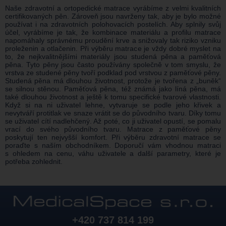
Naše zdravotní a ortopedické matrace vyrábíme z velmi kvalitních
certifikovaných pěn. Zároveň jsou navrženy tak, aby je bylo možné
používat i na zdravotních polohovacích postelích. Aby splnily svůj
účel, vyrábíme je tak, že kombinace materiálu a profilu matrace
napomáhaly správnému proudění krve a snižovaly tak riziko vzniku
proleženin a otlačenin. Při výběru matrace je vždy dobré myslet na
to, že nejkvalitnějšími materiály jsou studená pěna a paměťová
pěna. Tyto pěny jsou často používány společně v tom smyslu, že
vrstva ze studené pěny tvoří podklad pod vrstvou z paměťové pěny.
Studená pěna má dlouhou životnost, protože je tvořena z „buněk“
se silnou stěnou. Paměťová pěna, též známá jako líná pěna, má
také dlouhou životnost a ještě k tomu specifické tvarové vlastnosti.
Když si na ni uživatel lehne, vytvaruje se podle jeho křivek a
nevytváří protitlak ve snaze vrátit se do původního tvaru. Díky tomu
se uživatel cítí nadlehčený. Až poté, co ji uživatel opustí, se pomalu
vrací do svého původního tvaru. Matrace z paměťové pěny
poskytují ten nejvyšší komfort. Při výběru zdravotní matrace se
poraďte s naším obchodníkem. Doporučí vám vhodnou matraci
s ohledem na cenu, váhu uživatele a další parametry, které je
potřeba zohlednit.
+420 737 814 199