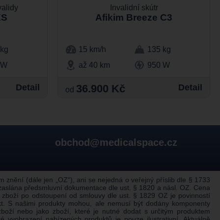
validy
Invalidní skútr
XS
Afikim Breeze C3
 kg
15 km/h
135 kg
 W
až 40 km
950 W
Detail
36.900 Kč
Detail
od
obchod@medicalspace.cz
nění (dále jen „OZ“), ani se nejedná o veřejný příslib dle § 1733
 zaslána předsmluvní dokumentace dle ust. § 1820 a násl. OZ. Cena
 zboží po odstoupení od smlouvy dle ust. § 1829 OZ je povinností
ukt. S našimi produkty mohou, ale nemusí být dodány komponenty
boží nebo jako zboží, které je nutné dodat s určitým produktem
 vyobrazení nabízených produktů je pouze ilustrativní. Aktuálně