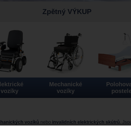
Zpětný VÝKUP
lektrické
Mechanické
Polohova
vozíky
vozíky
postel
chanických vozíků
nebo
invalidních elektrických skútrů
. Jso
apř.
tříkolový elektrický skútr Trophy Booster V
, který má výh