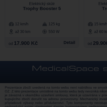
Elektrický skútr
Elekt
Trophy Booster 5
Tr
12 km/h
125 kg
15 km/
až 30 km
550 W
až 60 
17.900 Kč
Detail
29.90
od
od
Prezentace zboží uvedená na tomto webu není nabídkou ve smyslu §
OZ. Z této prezentace umístěné na tomto webu tedy nevzniká nikom
je závazná v okamžiku uzavření smlouvy, která je uzavírána v pí
kupujícího zboží doručit na adresu provozovny. Mechanický inv
příplatkové výbavy nebo příslušenství. Tyto komponenty nevstu
nedovolující svými vlastnostmi daným komponentem nedisponovat.