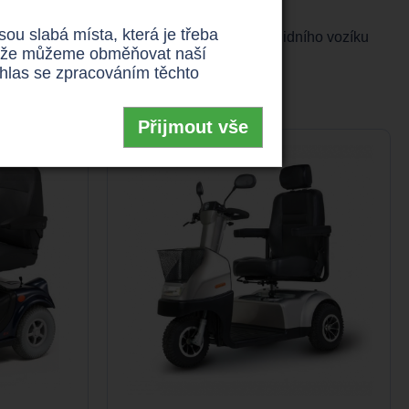
u slabá místa, která je třeba
 814 199, kde Vám s výběrem správného invalidního vozíku
 takže můžeme obměňovat naší
uhlas se zpracováním těchto
Přijmout vše