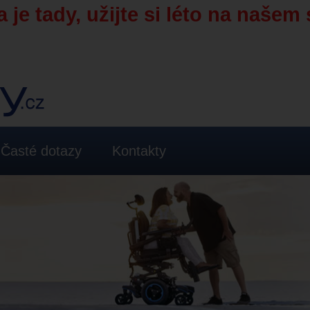
 je tady, užijte si léto na našem 
Časté dotazy
Kontakty