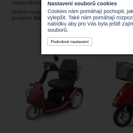
nezpevněné cesty, do zahrad a lehkých terénů.
Nastavení souborů cookies
Cookies nám pomáhají pochopit, jak
Jestliže uvažujete o koupi nového či
repasovaného inval
vylepšit. Také nám pomáhají rozpoz
poradíme.
Elektrický invaidní skútr Trophy Booster V
n
nabídku aby pro Vás byla ještě zaj
souborů.
Podrobné nastavení