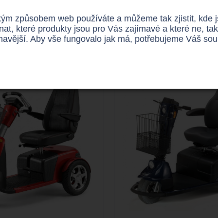
ým způsobem web používáte a můžeme tak zjistit, kde jso
idního skútru/vozíku
, kontaktujte nás na telefoním čísle 737
nat, které produkty jsou pro Vás zajímavé a které ne,
aleznete na
http://www.invoziky.cz/produkty/trikolove-skutry
.
ímavější. Aby vše fungovalo jak má, potřebujeme Váš so