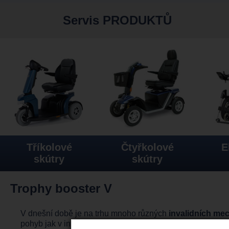
Servis PRODUKTŮ
Tříkolové
Čtyřkolové
E
skútry
skútry
Trophy booster V
V dnešní době je na trhu mnoho různých
invalidních me
pohyb jak v interiéru tak v exteriéru. Jedním takovým je n