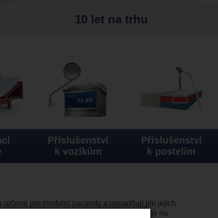
10 let na trhu
cí
Příslušenství
Příslušenství
e
k vozíkům
k postelím
u určené pro imobilní pacienty a usnadňují jim jejich
odu ve velkých zadních kolách a tím je vhodný na