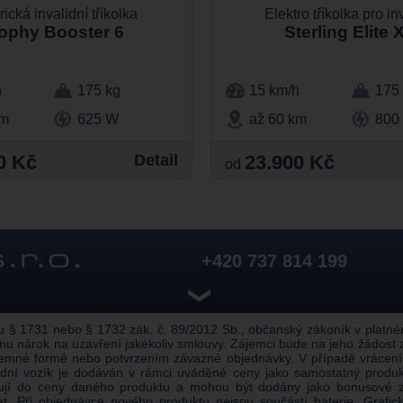
rická invalidní tříkolka
Elektro tříkolka pro in
ophy Booster 6
Sterling Elite 
h
175 kg
15 km/h
175
km
625 W
až 60 km
800
0 Kč
Detail
23.900 Kč
od
+420 737 814 199
❯
 1731 nebo § 1732 zák. č. 89/2012 Sb., občanský zákoník v platném z
u nárok na uzavření jakékoliv smlouvy. Zájemci bude na jeho žádost
semné formě nebo potvrzením závazné objednávky. V případě vrácení
alidní vozík je dodáván v rámci uváděné ceny jako samostatný prod
pují do ceny daného produktu a mohou být dodány jako bonusové z
 Při objednávce nového produktu nejsou součástí baterie. Grafické