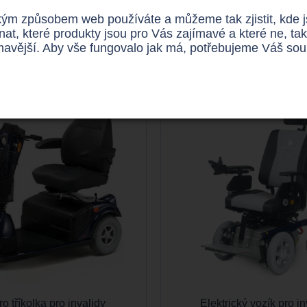
nictvím nezávazné online žádosti, kterou pravdivě vyplníte a o
ým způsobem web používáte a můžeme tak zjistit, kde jso
dnějších
zdravotních potřeby
za výhodné ceny
.
nat, které produkty jsou pro Vás zajímavé a které ne,
ímavější. Aby vše fungovalo jak má, potřebujeme Váš so
ro tříkolka pro invalidy
Elektrický vozík pro in