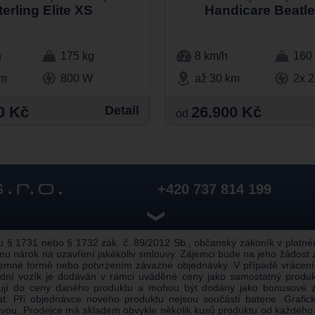
terling Elite XS
Handicare Beatl
h
175 kg
8 km/h
160
km
800 W
až 30 km
2x 
0 Kč
Detail
26.900 Kč
od
+420 737 814 199
❯
 1731 nebo § 1732 zák. č. 89/2012 Sb., občanský zákoník v platném z
u nárok na uzavření jakékoliv smlouvy. Zájemci bude na jeho žádost
semné formě nebo potvrzením závazné objednávky. V případě vrácení
alidní vozík je dodáván v rámci uváděné ceny jako samostatný prod
pují do ceny daného produktu a mohou být dodány jako bonusové z
 Při objednávce nového produktu nejsou součástí baterie. Grafické
rvou. Prodejce má skladem obvykle několik kusů produktu od každého 