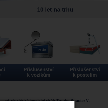
10 let na trhu
cí
Příslušenství
Příslušenství
e
k vozíkům
k postelím
e např.
elektrický invalidní skútr Trophy Booster V
,
o velice rychle a jednoduše.