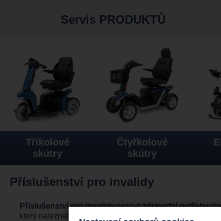
Servis PRODUKTŮ
Tříkolové
Čtyřkolové
E
skútry
skútry
Příslušenství pro invalidy
Příslušenství pro invalidy
nebo-li
zdravotní potřeby
dne
který naleznete na
http://www.invoziky.cz/produkty/trikolo