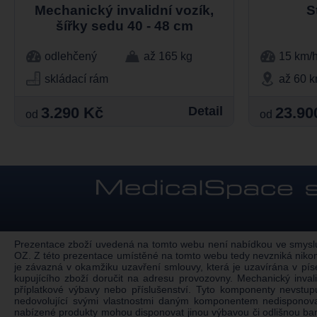
Mechanický invalidní vozík,
S
šířky sedu 40 - 48 cm
odlehčený
až 165 kg
15 km/
skládací rám
až 60 
3.290 Kč
Detail
23.90
od
od
Prezentace zboží uvedená na tomto webu není nabídkou ve smyslu §
OZ. Z této prezentace umístěné na tomto webu tedy nevzniká nikom
je závazná v okamžiku uzavření smlouvy, která je uzavírána v pí
kupujícího zboží doručit na adresu provozovny. Mechanický inv
příplatkové výbavy nebo příslušenství. Tyto komponenty nevstu
nedovolující svými vlastnostmi daným komponentem nedisponovat.
nabízené produkty mohou disponovat jinou výbavou či odlišnou ba