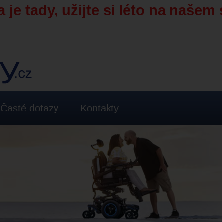
 je tady, užijte si léto na našem 
Časté dotazy
Kontakty