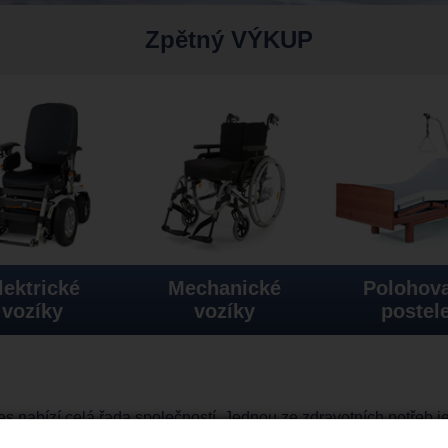
Zpětný VÝKUP
lektrické
Mechanické
Polohova
vozíky
vozíky
postel
s nabízí celá řada společností. Jednou ze zdravotních potřeb j
ve-skutry
, kde Vám ho zprostředkují z pohodlí Vašeho domova a t