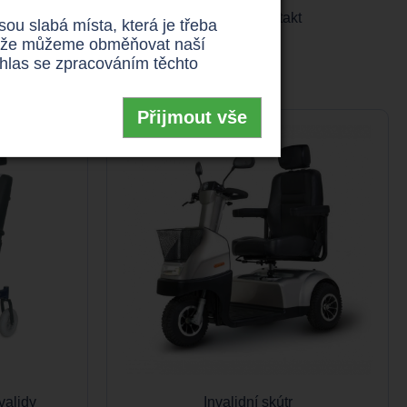
dešlete. Po odeslání žádosti vyčkáte na kontakt
u slabá místa, která je třeba
 takže můžeme obměňovat naší
uhlas se zpracováním těchto
Přijmout vše
validy
Invalidní skútr