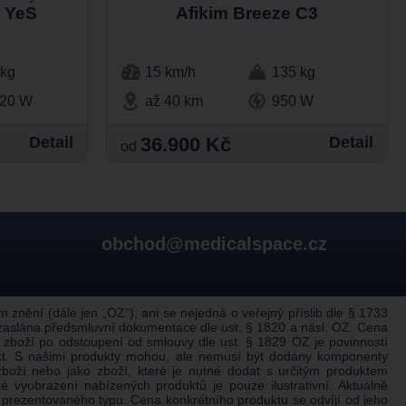
e YeS
Afikim Breeze C3
 kg
15 km/h
135 kg
220 W
až 40 km
950 W
Detail
36.900 Kč
Detail
od
obchod@medicalspace.cz
nění (dále jen „OZ“), ani se nejedná o veřejný příslib dle § 1733
 zaslána předsmluvní dokumentace dle ust. § 1820 a násl. OZ. Cena
 zboží po odstoupení od smlouvy dle ust. § 1829 OZ je povinností
ukt. S našimi produkty mohou, ale nemusí být dodány komponenty
boží nebo jako zboží, které je nutné dodat s určitým produktem
 vyobrazení nabízených produktů je pouze ilustrativní. Aktuálně
prezentovaného typu. Cena konkrétního produktu se odvíjí od jeho