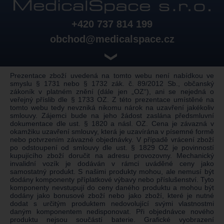
+420 737 814 199
obchod@medicalspace.cz
❯
Prezentace zboží uvedená na tomto webu není nabídkou ve
smyslu § 1731 nebo § 1732 zák. č. 89/2012 Sb., občanský
zákoník v platném znění (dále jen „OZ“), ani se nejedná o
veřejný příslib dle § 1733 OZ. Z této prezentace umístěné na
tomto webu tedy nevzniká nikomu nárok na uzavření jakékoliv
smlouvy. Zájemci bude na jeho žádost zaslána předsmluvní
dokumentace dle ust. § 1820 a násl. OZ. Cena je závazná v
okamžiku uzavření smlouvy, která je uzavírána v písemné formě
nebo potvrzením závazné objednávky. V případě vrácení zboží
po odstoupení od smlouvy dle ust. § 1829 OZ je povinností
kupujícího zboží doručit na adresu provozovny. Mechanický
invalidní vozík je dodáván v rámci uváděné ceny jako
samostatný produkt. S našimi produkty mohou, ale nemusí být
dodány komponenty příplatkové výbavy nebo příslušenství. Tyto
komponenty nevstupují do ceny daného produktu a mohou být
dodány jako bonusové zboží nebo jako zboží, které je nutné
dodat s určitým produktem nedovolující svými vlastnostmi
daným komponentem nedisponovat. Při objednávce nového
produktu nejsou součástí baterie. Grafické vyobrazení