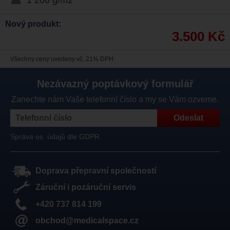
1 200 g/m2
Nový produkt:
3.500 Kč
Všechny ceny uvedeny vč. 21% DPH
Nezávazný poptávkový formulář
Zanechte nám Vaše telefonní číslo a my se Vám ozveme.
Správa os. údajů dle GDPR
Doprava přepravní společností
Záruční i pozáruční servis
+420 737 814 199
obchod@medicalspace.cz