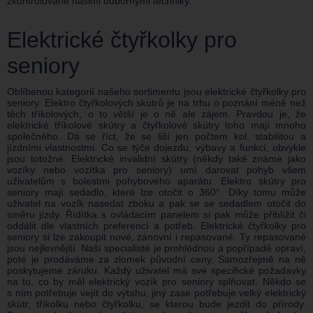
zkontrolované našimi odbornými techniky.
Elektrické čtyřkolky pro
seniory
Oblíbenou kategorií našeho sortimentu jsou elektrické čtyřkolky pro
seniory. Elektro čtyřkolových skútrů je na trhu o poznání méně než
těch tříkolových, o to větší je o ně ale zájem. Pravdou je, že
elektrické tříkolové skútry a čtyřkolové skútry toho mají mnoho
společného. Dá se říct, že se liší jen počtem kol, stabilitou a
jízdními vlastnostmi. Co se týče dojezdu, výbavy a funkcí, obvykle
jsou totožné. Elektrické invalidní skútry (někdy také známe jako
vozíky nebo vozítka pro seniory) umí darovat pohyb všem
uživatelům s bolestmi pohybového aparátu. Elektro skútry pro
seniory mají sedadlo, které lze otočit o 360°. Díky tomu může
uživatel na vozík nasedat zboku a pak se se sedadlem otočit do
směru jízdy. Řídítka s ovládacím panelem si pak může přiblížit či
oddálit dle vlastních preferencí a potřeb. Elektrické čtyřkolky pro
seniory si lze zakoupit nové, zánovní i repasované. Ty repasované
jsou nejlevnější. Naši specialisté je prohlédnou a popřípadě opraví,
poté je prodáváme za zlomek původní ceny. Samozřejmě na ně
poskytujeme záruku. Každý uživatel má své specifické požadavky
na to, co by měl elektrický vozík pro seniory splňovat. Někdo se
s ním potřebuje vejít do výtahu, jiný zase potřebuje velký elektrický
skútr, tříkolku nebo čtyřkolku, se kterou bude jezdit do přírody.