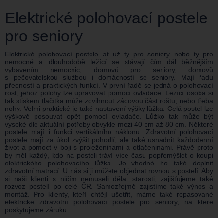
Elektrické polohovací postele
pro seniory
Elektrické polohovací postele ať už ty pro seniory nebo ty pro
nemocné a dlouhodobě ležící se stávají čím dál běžnějším
vybavením nemocnic, domovů pro seniory, domovů
s pečovatelskou službou i domácností se seniory. Mají řadu
předností a praktických funkcí. V první řadě se jedná o polohovací
rošt, jehož polohy lze upravovat pomocí ovladače. Ležící osoba si
tak stiskem tlačítka může zdvihnout zádovou část roštu, nebo třeba
nohy. Velmi praktické je také nastavení výšky lůžka. Celá postel lze
výškově posouvat opět pomocí ovladače. Lůžko tak může být
vysoké dle aktuální potřeby obvykle mezi 40 cm až 80 cm. Některé
postele mají i funkci vertikálního náklonu. Zdravotní polohovací
postele mají za úkol zvýšit pohodlí, ale také usnadnit každodenní
život a pomoct v boji s proleženinami a otlačeninami. Právě proto
by měl každý, kdo na posteli tráví více času popřemýšlet o koupi
elektrického polohovacího lůžka. Je vhodné ho také doplnit
zdravotní matrací. U nás si ji můžete objednat rovnou s postelí. Aby
si naši klienti s ničím nemuseli dělat starosti, zajišťujeme také
rozvoz postelí po celé ČR. Samozřejmě zajistíme také výnos a
montáž. Pro klienty, kteří chtějí ušetřit, máme také repasované
elektrické zdravotní polohovací postele pro seniory, na které
poskytujeme záruku.