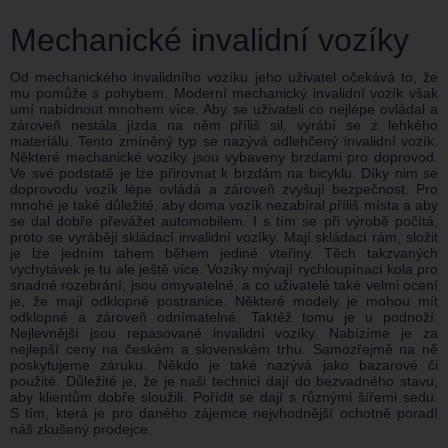
Mechanické invalidní vozíky
Od mechanického invalidního vozíku jeho uživatel očekává to, že
mu pomůže s pohybem. Moderní mechanický invalidní vozík však
umí nabídnout mnohem více. Aby se uživateli co nejlépe ovládal a
zároveň nestála jízda na něm příliš sil, vyrábí se z lehkého
materiálu. Tento zmíněný typ se nazývá odlehčený invalidní vozík.
Některé mechanické vozíky jsou vybaveny brzdami pro doprovod.
Ve své podstatě je lze přirovnat k brzdám na bicyklu. Díky nim se
doprovodu vozík lépe ovládá a zároveň zvyšují bezpečnost. Pro
mnohé je také důležité, aby doma vozík nezabíral příliš místa a aby
se dal dobře převážet automobilem. I s tím se při výrobě počítá,
proto se vyrábějí skládací invalidní vozíky. Mají skládací rám, složit
je lze jedním tahem během jediné vteřiny. Těch takzvaných
vychytávek je tu ale ještě více. Vozíky mývají rychloupínací kola pro
snadné rozebrání, jsou omyvatelné, a co uživatelé také velmi ocení
je, že mají odklopné postranice. Některé modely je mohou mít
odklopné a zároveň odnímatelné. Taktéž tomu je u podnoží.
Nejlevnější jsou repasované invalidní vozíky. Nabízíme je za
nejlepší ceny na českém a slovenském trhu. Samozřejmě na ně
poskytujeme záruku. Někdo je také nazývá jako bazarové či
použité. Důležité je, že je naši technici dají do bezvadného stavu,
aby klientům dobře sloužili. Pořídit se dají s různými šířemi sedu.
S tím, která je pro daného zájemce nejvhodnější ochotně poradí
náš zkušený prodejce.