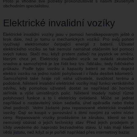
Proto je vhodné své potřeby prokonzultovat s naším zkušeným
obchodním specialistou.
Elektrické invalidní vozíky
Elektrické invalidní vozíky jsou v pomoci hendikepovaným ještě o
krok dále, než je tomu u mechanických vozíků. Pro svůj pohon
využívají elektromotor čerpající energii z baterií. Uživatel
elektrického vozíku se tak nemusí namáhat otáčením kol pomocí
svých rukou. Stačí mu, když prstem zatlačí na joystick ve směru,
kterým chce jet. Elektrický invalidní vozík se ovládá skutečně
snadno a samozřejmě je lze řídit bez tzv. řidičáku, tedy řidičského
průkazu. Podle typu vozíku a kapacity baterií se může dojezd
elektro vozíku na jedno nabití pohybovat i v řádu desítek kilometrů.
Samozřejmě také hraje roli váha uživatele, svažitost terénu a
podobně. Některé invalidní elektrické vozíky mají funkci vertikálního
zdvihu, kdy pomohou uživateli dostat se například do horních
skříněk a výše umístěných polic. Některé modely nabízí různé
polohovací funkce a to i elektricky ovládané. Může se jednat
například o nastavitelný sklon sedadla, úhel opěradla nebo třeba
úhel podnoží. Velmi žádané jsou repasované elektrické invalidní
vozíky. Dají se koupit v porovnání s těmi novými za velmi nízké
ceny. Repasované vozíky prodáváme se zárukou, klienti se tak
nemusejí obávat o jejich technický stav. Před jejich prodejem je
vždy uvedeme do naprosto bezvadného stavu. U nás mají klienti
větší jistotu, než když si je pořídí například přes internetový bazar.