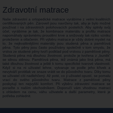
Zdravotní matrace
Naše zdravotní a ortopedické matrace vyrábíme z velmi kvalitních
certifikovaných pěn. Zároveň jsou navrženy tak, aby je bylo možné
používat i na zdravotních polohovacích postelích. Aby splnily svůj
účel, vyrábíme je tak, že kombinace materiálu a profilu matrace
napomáhaly správnému proudění krve a snižovaly tak riziko vzniku
proleženin a otlačenin. Při výběru matrace je vždy dobré myslet na
to, že nejkvalitnějšími materiály jsou studená pěna a paměťová
pěna. Tyto pěny jsou často používány společně v tom smyslu, že
vrstva ze studené pěny tvoří podklad pod vrstvou z paměťové pěny.
Studená pěna má dlouhou životnost, protože je tvořena z „buněk“
se silnou stěnou. Paměťová pěna, též známá jako líná pěna, má
také dlouhou životnost a ještě k tomu specifické tvarové vlastnosti.
Když si na ni uživatel lehne, vytvaruje se podle jeho křivek a
nevytváří protitlak ve snaze vrátit se do původního tvaru. Díky tomu
se uživatel cítí nadlehčený. Až poté, co ji uživatel opustí, se pomalu
vrací do svého původního tvaru. Matrace z paměťové pěny
poskytují ten nejvyšší komfort. Při výběru zdravotní matrace se
poraďte s naším obchodníkem. Doporučí vám vhodnou matraci
s ohledem na cenu, váhu uživatele a další parametry, které je
potřeba zohlednit.