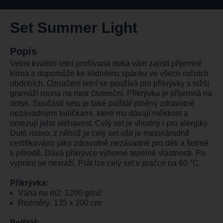
Set Summer Light
Popis
Velmi kvalitní letní prošívaná deka vám zajistí příjemné
klima a dopomůže ke klidnému spánku ve všech ročních
obdobích. Označení letní se používá pro přikrývky s nižší
gramáží rouna na metr čtvereční. Přikrývka je příjemná na
dotyk. Součástí setu je také polštář plněný zdravotně
nezávadnými kuličkami, které mu dávají měkkost a
omezují jeho sléhavost. Celý set je vhodný i pro alergiky.
Duté rouno, z něhož je celý set ušit je mezinárodně
certifikováno jako zdravotně nezávadné pro děti a šetrné
k přírodě. Dává přikrývce výborné tepelné vlastnosti. Po
vyprání se nesráží. Prát lze celý set v pračce na 60 °C.
Přikrývka:
Váha na m2: 1200 g/m2
Rozměry: 135 x 200 cm
Polštář: