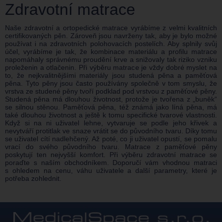
Zdravotní matrace
Naše zdravotní a ortopedické matrace vyrábíme z velmi kvalitních
certifikovaných pěn. Zároveň jsou navrženy tak, aby je bylo možné
používat i na zdravotních polohovacích postelích. Aby splnily svůj
účel, vyrábíme je tak, že kombinace materiálu a profilu matrace
napomáhaly správnému proudění krve a snižovaly tak riziko vzniku
proleženin a otlačenin. Při výběru matrace je vždy dobré myslet na
to, že nejkvalitnějšími materiály jsou studená pěna a paměťová
pěna. Tyto pěny jsou často používány společně v tom smyslu, že
vrstva ze studené pěny tvoří podklad pod vrstvou z paměťové pěny.
Studená pěna má dlouhou životnost, protože je tvořena z „buněk“
se silnou stěnou. Paměťová pěna, též známá jako líná pěna, má
také dlouhou životnost a ještě k tomu specifické tvarové vlastnosti.
Když si na ni uživatel lehne, vytvaruje se podle jeho křivek a
nevytváří protitlak ve snaze vrátit se do původního tvaru. Díky tomu
se uživatel cítí nadlehčený. Až poté, co ji uživatel opustí, se pomalu
vrací do svého původního tvaru. Matrace z paměťové pěny
poskytují ten nejvyšší komfort. Při výběru zdravotní matrace se
poraďte s naším obchodníkem. Doporučí vám vhodnou matraci
s ohledem na cenu, váhu uživatele a další parametry, které je
potřeba zohlednit.