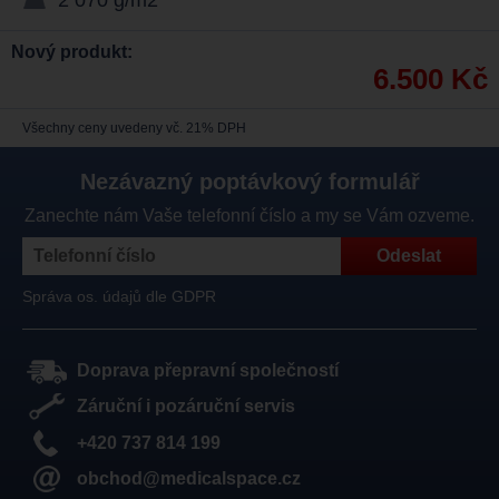
2 070 g/m2
Nový produkt:
6.500 Kč
Všechny ceny uvedeny vč. 21% DPH
Nezávazný poptávkový formulář
Zanechte nám Vaše telefonní číslo a my se Vám ozveme.
Správa os. údajů dle GDPR
Doprava přepravní společností
Záruční i pozáruční servis
+420 737 814 199
obchod@medicalspace.cz