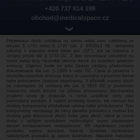
+420 737 814 199
obchod@medicalspace.cz
❯
Prezentace zboží uvedená na tomto webu není nabídkou ve
smyslu § 1731 nebo § 1732 zák. č. 89/2012 Sb., občanský
zákoník v platném znění (dále jen „OZ“), ani se nejedná o
veřejný příslib dle § 1733 OZ. Z této prezentace umístěné na
tomto webu tedy nevzniká nikomu nárok na uzavření jakékoliv
smlouvy. Zájemci bude na jeho žádost zaslána předsmluvní
dokumentace dle ust. § 1820 a násl. OZ. Cena je závazná v
okamžiku uzavření smlouvy, která je uzavírána v písemné formě
nebo potvrzením závazné objednávky. V případě vrácení zboží
po odstoupení od smlouvy dle ust. § 1829 OZ je povinností
kupujícího zboží doručit na adresu provozovny. Mechanický
invalidní vozík je dodáván v rámci uváděné ceny jako
samostatný produkt. S našimi produkty mohou, ale nemusí být
dodány komponenty příplatkové výbavy nebo příslušenství. Tyto
komponenty nevstupují do ceny daného produktu a mohou být
dodány jako bonusové zboží nebo jako zboží, které je nutné
dodat s určitým produktem nedovolující svými vlastnostmi
daným komponentem nedisponovat. Při objednávce nového
produktu nejsou součástí baterie. Grafické vyobrazení
nabízených produktů je pouze ilustrativní. Aktuálně nabízené