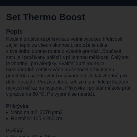
Set Thermo Boost
Popis
Kvalitní prošívaná přikrývka s velmi vysokou hřejivostí
zajistí teplo za všech okolností, protože je ušita
z kvalitního dutého rouna o vysoké gramáži. Součástí
setu je i prošívaný polštář s příjemnou měkkostí. Celý set
je vhodný i pro alergiky. Kvalitní duté rouno je
mezinárodně certifikováno na šetrnost k životnímu
prostředí a na zdravotní nezávadnost. Je tak vhodné pro
děti i dospělé. Používat tento set lze i tam, kde je kladem
nejvyšší důraz na hygienu. Přikrývku i polštář můžete prát
v pračce na 60 °C. Po vyprání se nesráží.
Přikrývka:
Váha na m2: 2070 g/m2
Rozměry: 135 x 200 cm
Polštář:
Rozměry: 90 x 70 cm