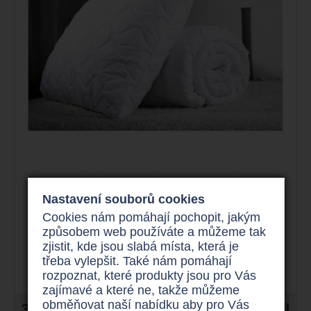
Polštář a zimní přikrývka
Nastavení souborů cookies
Set Winter Smart
Cookies nám pomáhají pochopit, jakým
způsobem web používáte a můžeme tak
zjistit, kde jsou slabá místa, která je
třeba vylepšit. Také nám pomáhají
rozpoznat, které produkty jsou pro Vás
zajímavé a které ne, takže můžeme
obměňovat naší nabídku aby pro Vás
3.500 Kč
Detail