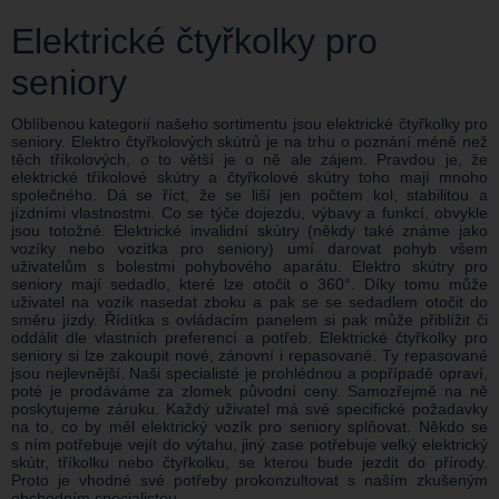
Elektrické čtyřkolky pro
seniory
Oblíbenou kategorií našeho sortimentu jsou elektrické čtyřkolky pro
seniory. Elektro čtyřkolových skútrů je na trhu o poznání méně než
těch tříkolových, o to větší je o ně ale zájem. Pravdou je, že
elektrické tříkolové skútry a čtyřkolové skútry toho mají mnoho
společného. Dá se říct, že se liší jen počtem kol, stabilitou a
jízdními vlastnostmi. Co se týče dojezdu, výbavy a funkcí, obvykle
jsou totožné. Elektrické invalidní skútry (někdy také známe jako
vozíky nebo vozítka pro seniory) umí darovat pohyb všem
uživatelům s bolestmi pohybového aparátu. Elektro skútry pro
seniory mají sedadlo, které lze otočit o 360°. Díky tomu může
uživatel na vozík nasedat zboku a pak se se sedadlem otočit do
směru jízdy. Řídítka s ovládacím panelem si pak může přiblížit či
oddálit dle vlastních preferencí a potřeb. Elektrické čtyřkolky pro
seniory si lze zakoupit nové, zánovní i repasované. Ty repasované
jsou nejlevnější. Naši specialisté je prohlédnou a popřípadě opraví,
poté je prodáváme za zlomek původní ceny. Samozřejmě na ně
poskytujeme záruku. Každý uživatel má své specifické požadavky
na to, co by měl elektrický vozík pro seniory splňovat. Někdo se
s ním potřebuje vejít do výtahu, jiný zase potřebuje velký elektrický
skútr, tříkolku nebo čtyřkolku, se kterou bude jezdit do přírody.
Proto je vhodné své potřeby prokonzultovat s naším zkušeným
obchodním specialistou.