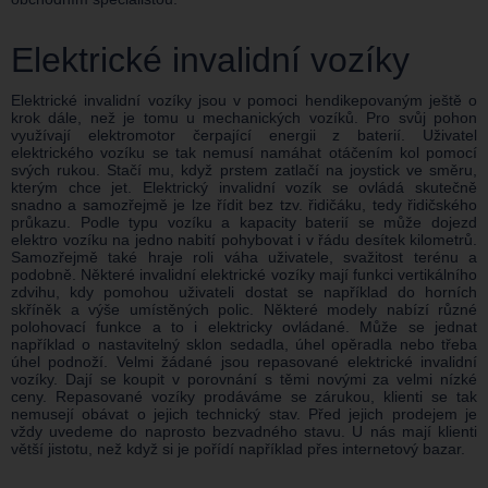
Elektrické invalidní vozíky
Elektrické invalidní vozíky jsou v pomoci hendikepovaným ještě o
krok dále, než je tomu u mechanických vozíků. Pro svůj pohon
využívají elektromotor čerpající energii z baterií. Uživatel
elektrického vozíku se tak nemusí namáhat otáčením kol pomocí
svých rukou. Stačí mu, když prstem zatlačí na joystick ve směru,
kterým chce jet. Elektrický invalidní vozík se ovládá skutečně
snadno a samozřejmě je lze řídit bez tzv. řidičáku, tedy řidičského
průkazu. Podle typu vozíku a kapacity baterií se může dojezd
elektro vozíku na jedno nabití pohybovat i v řádu desítek kilometrů.
Samozřejmě také hraje roli váha uživatele, svažitost terénu a
podobně. Některé invalidní elektrické vozíky mají funkci vertikálního
zdvihu, kdy pomohou uživateli dostat se například do horních
skříněk a výše umístěných polic. Některé modely nabízí různé
polohovací funkce a to i elektricky ovládané. Může se jednat
například o nastavitelný sklon sedadla, úhel opěradla nebo třeba
úhel podnoží. Velmi žádané jsou repasované elektrické invalidní
vozíky. Dají se koupit v porovnání s těmi novými za velmi nízké
ceny. Repasované vozíky prodáváme se zárukou, klienti se tak
nemusejí obávat o jejich technický stav. Před jejich prodejem je
vždy uvedeme do naprosto bezvadného stavu. U nás mají klienti
větší jistotu, než když si je pořídí například přes internetový bazar.