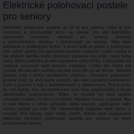
Elektrické polohovací postele
pro seniory
Elektrické polohovací postele ať už ty pro seniory nebo ty pro
nemocné a dlouhodobě ležící se stávají čím dál běžnějším
vybavením nemocnic, domovů pro seniory, domovů
s pečovatelskou službou i domácností se seniory. Mají řadu
předností a praktických funkcí. V první řadě se jedná o polohovací
rošt, jehož polohy lze upravovat pomocí ovladače. Ležící osoba si
tak stiskem tlačítka může zdvihnout zádovou část roštu, nebo třeba
nohy. Velmi praktické je také nastavení výšky lůžka. Celá postel lze
výškově posouvat opět pomocí ovladače. Lůžko tak může být
vysoké dle aktuální potřeby obvykle mezi 40 cm až 80 cm. Některé
postele mají i funkci vertikálního náklonu. Zdravotní polohovací
postele mají za úkol zvýšit pohodlí, ale také usnadnit každodenní
život a pomoct v boji s proleženinami a otlačeninami. Právě proto
by měl každý, kdo na posteli tráví více času popřemýšlet o koupi
elektrického polohovacího lůžka. Je vhodné ho také doplnit
zdravotní matrací. U nás si ji můžete objednat rovnou s postelí. Aby
si naši klienti s ničím nemuseli dělat starosti, zajišťujeme také
rozvoz postelí po celé ČR. Samozřejmě zajistíme také výnos a
montáž. Pro klienty, kteří chtějí ušetřit, máme také repasované
elektrické zdravotní polohovací postele pro seniory, na které
poskytujeme záruku.