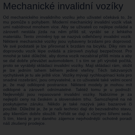
Mechanické invalidní vozíky
Od mechanického invalidního vozíku jeho uživatel očekává to, že
mu pomůže s pohybem. Moderní mechanický invalidní vozík však
umí nabídnout mnohem více. Aby se uživateli co nejlépe ovládal a
zároveň nestála jízda na něm příliš sil, vyrábí se z lehkého
materiálu. Tento zmíněný typ se nazývá odlehčený invalidní vozík.
Některé mechanické vozíky jsou vybaveny brzdami pro doprovod.
Ve své podstatě je lze přirovnat k brzdám na bicyklu. Díky nim se
doprovodu vozík lépe ovládá a zároveň zvyšují bezpečnost. Pro
mnohé je také důležité, aby doma vozík nezabíral příliš místa a aby
se dal dobře převážet automobilem. I s tím se při výrobě počítá,
proto se vyrábějí skládací invalidní vozíky. Mají skládací rám, složit
je lze jedním tahem během jediné vteřiny. Těch takzvaných
vychytávek je tu ale ještě více. Vozíky mývají rychloupínací kola pro
snadné rozebrání, jsou omyvatelné, a co uživatelé také velmi ocení
je, že mají odklopné postranice. Některé modely je mohou mít
odklopné a zároveň odnímatelné. Taktéž tomu je u podnoží.
Nejlevnější jsou repasované invalidní vozíky. Nabízíme je za
nejlepší ceny na českém a slovenském trhu. Samozřejmě na ně
poskytujeme záruku. Někdo je také nazývá jako bazarové či
použité. Důležité je, že je naši technici dají do bezvadného stavu,
aby klientům dobře sloužili. Pořídit se dají s různými šířemi sedu.
S tím, která je pro daného zájemce nejvhodnější ochotně poradí
náš zkušený prodejce.