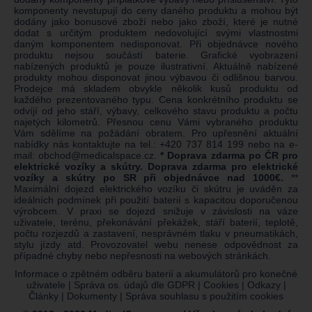
komponenty nevstupují do ceny daného produktu a mohou být
dodány jako bonusové zboží nebo jako zboží, které je nutné
dodat s určitým produktem nedovolující svými vlastnostmi
daným komponentem nedisponovat. Při objednávce nového
produktu nejsou součástí baterie. Grafické vyobrazení
nabízených produktů je pouze ilustrativní. Aktuálně nabízené
produkty mohou disponovat jinou výbavou či odlišnou barvou.
Prodejce má skladem obvykle několik kusů produktu od
každého prezentovaného typu. Cena konkrétního produktu se
odvíjí od jeho stáří, výbavy, celkového stavu produktu a počtu
najetých kilometrů. Přesnou cenu Vámi vybraného produktu
Vám sdělíme na požádání obratem. Pro upřesnění aktuální
nabídky nás kontaktujte na tel.:
+420 737 814 199
nebo na e-
mail:
obchod@medicalspace.cz
.
* Doprava zdarma po ČR pro
elektrické vozíky a skútry. Doprava zdarma pro elektrické
vozíky a skútry po SR při objednávce nad 1000€.
**
Maximální dojezd elektrického vozíku či skútru je uváděn za
ideálních podmínek při použití baterií s kapacitou doporučenou
výrobcem. V praxi se dojezd snižuje v závislosti na váze
uživatele, terénu, překonávání překážek, stáří baterií, teplotě,
počtu rozjezdů a zastavení, nesprávném tlaku v pneumatikách,
stylu jízdy atd. Provozovatel webu nenese odpovědnost za
případné chyby nebo nepřesnosti na webových stránkách.
Informace o zpětném odběru baterií a akumulátorů pro konečné
uživatele
|
Správa os. údajů dle GDPR
|
Cookies
|
Odkazy
|
Články
|
Dokumenty
|
Správa souhlasu s použitím cookies