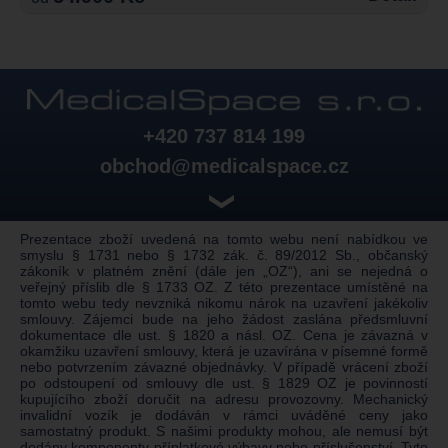
+420 737 814 199
obchod@medicalspace.cz
❯
Prezentace zboží uvedená na tomto webu není nabídkou ve
smyslu § 1731 nebo § 1732 zák. č. 89/2012 Sb., občanský
zákoník v platném znění (dále jen „OZ“), ani se nejedná o
veřejný příslib dle § 1733 OZ. Z této prezentace umístěné na
tomto webu tedy nevzniká nikomu nárok na uzavření jakékoliv
smlouvy. Zájemci bude na jeho žádost zaslána předsmluvní
dokumentace dle ust. § 1820 a násl. OZ. Cena je závazná v
okamžiku uzavření smlouvy, která je uzavírána v písemné formě
nebo potvrzením závazné objednávky. V případě vrácení zboží
po odstoupení od smlouvy dle ust. § 1829 OZ je povinností
kupujícího zboží doručit na adresu provozovny. Mechanický
invalidní vozík je dodáván v rámci uváděné ceny jako
samostatný produkt. S našimi produkty mohou, ale nemusí být
dodány komponenty příplatkové výbavy nebo příslušenství. Tyto