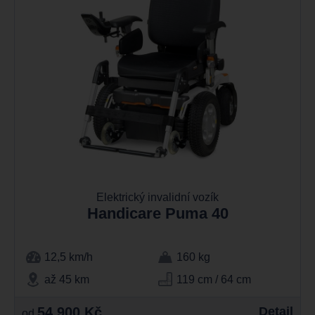
Elektrický invalidní vozík
Handicare Puma 40
12,5 km/h
160 kg
až 45 km
119 cm / 64 cm
54.900 Kč
Detail
od