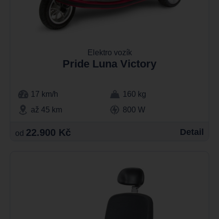
Elektro vozík
Pride Luna Victory
17 km/h
160 kg
až 45 km
800 W
22.900 Kč
Detail
od