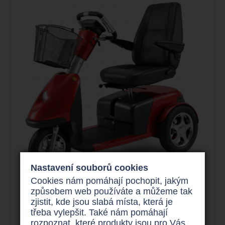
Nastavení souborů cookies
Cookies nám pomáhají pochopit, jakým
způsobem web používáte a můžeme tak
Elektrická invalidní tříkolka
zjistit, kde jsou slabá místa, která je
Trophy Booster 6
třeba vylepšit. Také nám pomáhají
rozpoznat, které produkty jsou pro Vás