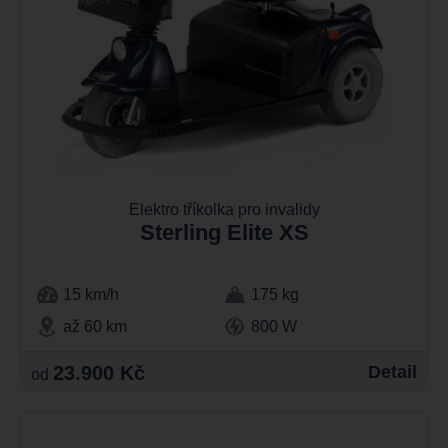
Elektro tříkolka pro invalidy
Sterling Elite XS
15 km/h
175 kg
až 60 km
800 W
23.900 Kč
Detail
od