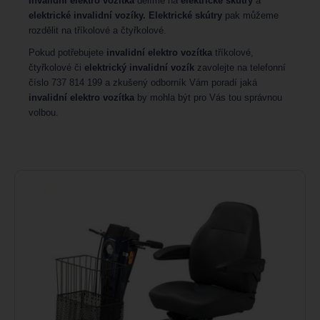
Invalidní elektro vozítka
dělíme na
elektrické skútry
a
elektrické invalidní vozíky. Elektrické skútry
pak můžeme
rozdělit na tříkolové a čtyřkolové.
Pokud potřebujete
invalidní elektro vozítka
tříkolové,
čtyřkolové či
elektrický invalidní vozík
zavolejte na telefonní
číslo 737 814 199 a zkušený odborník Vám poradí jaká
invalidní elektro vozítka
by mohla být pro Vás tou správnou
volbou.