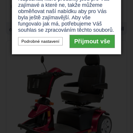
zajímavé a které ne, takže můžeme
15 km/h
175 kg
obměňovat naší nabídku aby pro Vás
až 60 km
625 W
byla ještě zajímavější. Aby vše
fungovalo jak má, potřebujeme Váš
29.900 Kč
Detail
souhlas se zpracováním těchto souborů.
od
Přijmout vše
Podrobné nastavení