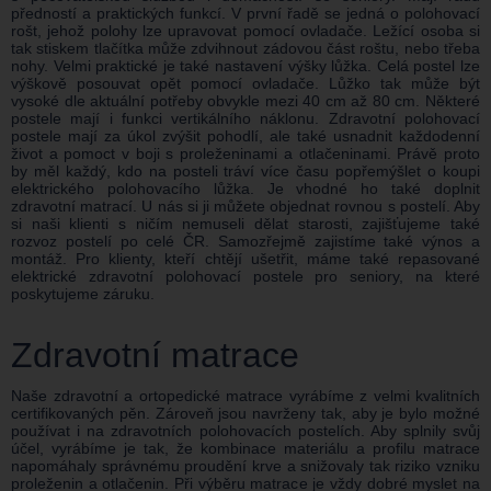
předností a praktických funkcí. V první řadě se jedná o polohovací
rošt, jehož polohy lze upravovat pomocí ovladače. Ležící osoba si
tak stiskem tlačítka může zdvihnout zádovou část roštu, nebo třeba
nohy. Velmi praktické je také nastavení výšky lůžka. Celá postel lze
výškově posouvat opět pomocí ovladače. Lůžko tak může být
vysoké dle aktuální potřeby obvykle mezi 40 cm až 80 cm. Některé
postele mají i funkci vertikálního náklonu. Zdravotní polohovací
postele mají za úkol zvýšit pohodlí, ale také usnadnit každodenní
život a pomoct v boji s proleženinami a otlačeninami. Právě proto
by měl každý, kdo na posteli tráví více času popřemýšlet o koupi
elektrického polohovacího lůžka. Je vhodné ho také doplnit
zdravotní matrací. U nás si ji můžete objednat rovnou s postelí. Aby
si naši klienti s ničím nemuseli dělat starosti, zajišťujeme také
rozvoz postelí po celé ČR. Samozřejmě zajistíme také výnos a
montáž. Pro klienty, kteří chtějí ušetřit, máme také repasované
elektrické zdravotní polohovací postele pro seniory, na které
poskytujeme záruku.
Zdravotní matrace
Naše zdravotní a ortopedické matrace vyrábíme z velmi kvalitních
certifikovaných pěn. Zároveň jsou navrženy tak, aby je bylo možné
používat i na zdravotních polohovacích postelích. Aby splnily svůj
účel, vyrábíme je tak, že kombinace materiálu a profilu matrace
napomáhaly správnému proudění krve a snižovaly tak riziko vzniku
proleženin a otlačenin. Při výběru matrace je vždy dobré myslet na