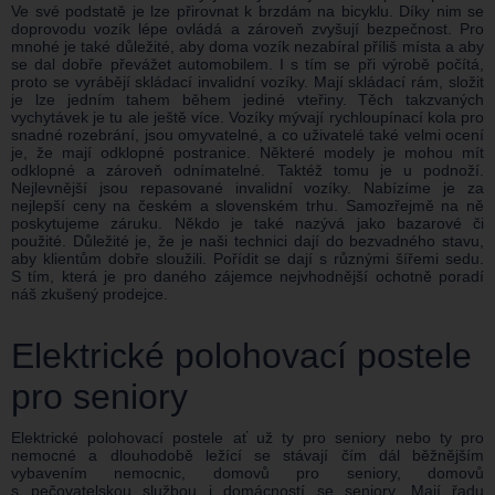
Ve své podstatě je lze přirovnat k brzdám na bicyklu. Díky nim se
doprovodu vozík lépe ovládá a zároveň zvyšují bezpečnost. Pro
mnohé je také důležité, aby doma vozík nezabíral příliš místa a aby
se dal dobře převážet automobilem. I s tím se při výrobě počítá,
proto se vyrábějí skládací invalidní vozíky. Mají skládací rám, složit
je lze jedním tahem během jediné vteřiny. Těch takzvaných
vychytávek je tu ale ještě více. Vozíky mývají rychloupínací kola pro
snadné rozebrání, jsou omyvatelné, a co uživatelé také velmi ocení
je, že mají odklopné postranice. Některé modely je mohou mít
odklopné a zároveň odnímatelné. Taktéž tomu je u podnoží.
Nejlevnější jsou repasované invalidní vozíky. Nabízíme je za
nejlepší ceny na českém a slovenském trhu. Samozřejmě na ně
poskytujeme záruku. Někdo je také nazývá jako bazarové či
použité. Důležité je, že je naši technici dají do bezvadného stavu,
aby klientům dobře sloužili. Pořídit se dají s různými šířemi sedu.
S tím, která je pro daného zájemce nejvhodnější ochotně poradí
náš zkušený prodejce.
Elektrické polohovací postele
pro seniory
Elektrické polohovací postele ať už ty pro seniory nebo ty pro
nemocné a dlouhodobě ležící se stávají čím dál běžnějším
vybavením nemocnic, domovů pro seniory, domovů
s pečovatelskou službou i domácností se seniory. Mají řadu