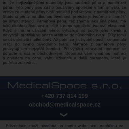
to, že nejkvalitnějšími materiály jsou studená pěna a paměťová
pěna. Tyto pěny jsou často používány společně v tom smyslu, že
vrstva ze studené pěny tvoří podklad pod vrstvou z paměťové pěny.
Studená pěna má dlouhou životnost, protože je tvořena z „buněk“
se silnou stěnou. Paměťová pěna, též známá jako líná pěna, má
také dlouhou životnost a ještě k tomu specifické tvarové vlastnosti.
Když si na ni uživatel lehne, vytvaruje se podle jeho křivek a
nevytváří protitlak ve snaze vrátit se do původního tvaru. Díky tomu
se uživatel cítí nadlehčený. Až poté, co ji uživatel opustí, se pomalu
vrací do svého původního tvaru. Matrace z paměťové pěny
poskytují ten nejvyšší komfort. Při výběru zdravotní matrace se
poraďte s naším obchodníkem. Doporučí vám vhodnou matraci
s ohledem na cenu, váhu uživatele a další parametry, které je
potřeba zohlednit.
+420 737 814 199
obchod@medicalspace.cz
❯
Prezentace zboží uvedená na tomto webu není nabídkou ve