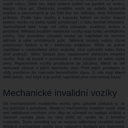
svých rukou. Stačí mu, když prstem zatlačí na joystick ve směru,
kterým chce jet. Elektrický invalidní vozík se ovládá skutečně
snadno a samozřejmě je lze řídit bez tzv. řidičáku, tedy řidičského
průkazu. Podle typu vozíku a kapacity baterií se může dojezd
elektro vozíku na jedno nabití pohybovat i v řádu desítek kilometrů.
Samozřejmě také hraje roli váha uživatele, svažitost terénu a
podobně. Některé invalidní elektrické vozíky mají funkci vertikálního
zdvihu, kdy pomohou uživateli dostat se například do horních
skříněk a výše umístěných polic. Některé modely nabízí různé
polohovací funkce a to i elektricky ovládané. Může se jednat
například o nastavitelný sklon sedadla, úhel opěradla nebo třeba
úhel podnoží. Velmi žádané jsou repasované elektrické invalidní
vozíky. Dají se koupit v porovnání s těmi novými za velmi nízké
ceny. Repasované vozíky prodáváme se zárukou, klienti se tak
nemusejí obávat o jejich technický stav. Před jejich prodejem je
vždy uvedeme do naprosto bezvadného stavu. U nás mají klienti
větší jistotu, než když si je pořídí například přes internetový bazar.
Mechanické invalidní vozíky
Od mechanického invalidního vozíku jeho uživatel očekává to, že
mu pomůže s pohybem. Moderní mechanický invalidní vozík však
umí nabídnout mnohem více. Aby se uživateli co nejlépe ovládal a
zároveň nestála jízda na něm příliš sil, vyrábí se z lehkého
materiálu. Tento zmíněný typ se nazývá odlehčený invalidní vozík.
Některé mechanické vozíky jsou vybaveny brzdami pro doprovod.