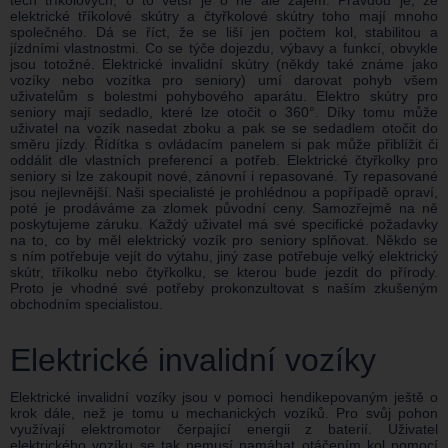
těch tříkolových, o to větší je o ně ale zájem. Pravdou je, že
elektrické tříkolové skútry a čtyřkolové skútry toho mají mnoho
společného. Dá se říct, že se liší jen počtem kol, stabilitou a
jízdními vlastnostmi. Co se týče dojezdu, výbavy a funkcí, obvykle
jsou totožné. Elektrické invalidní skútry (někdy také známe jako
vozíky nebo vozítka pro seniory) umí darovat pohyb všem
uživatelům s bolestmi pohybového aparátu. Elektro skútry pro
seniory mají sedadlo, které lze otočit o 360°. Díky tomu může
uživatel na vozík nasedat zboku a pak se se sedadlem otočit do
směru jízdy. Řídítka s ovládacím panelem si pak může přiblížit či
oddálit dle vlastních preferencí a potřeb. Elektrické čtyřkolky pro
seniory si lze zakoupit nové, zánovní i repasované. Ty repasované
jsou nejlevnější. Naši specialisté je prohlédnou a popřípadě opraví,
poté je prodáváme za zlomek původní ceny. Samozřejmě na ně
poskytujeme záruku. Každý uživatel má své specifické požadavky
na to, co by měl elektrický vozík pro seniory splňovat. Někdo se
s ním potřebuje vejít do výtahu, jiný zase potřebuje velký elektrický
skútr, tříkolku nebo čtyřkolku, se kterou bude jezdit do přírody.
Proto je vhodné své potřeby prokonzultovat s naším zkušeným
obchodním specialistou.
Elektrické invalidní vozíky
Elektrické invalidní vozíky jsou v pomoci hendikepovaným ještě o
krok dále, než je tomu u mechanických vozíků. Pro svůj pohon
využívají elektromotor čerpající energii z baterií. Uživatel
elektrického vozíku se tak nemusí namáhat otáčením kol pomocí