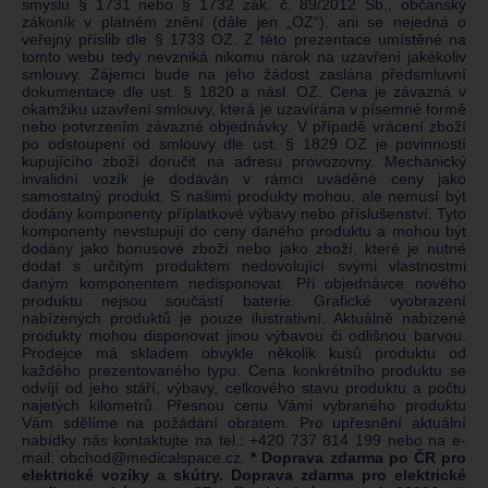
smyslu § 1731 nebo § 1732 zák. č. 89/2012 Sb., občanský
zákoník v platném znění (dále jen „OZ“), ani se nejedná o
veřejný příslib dle § 1733 OZ. Z této prezentace umístěné na
tomto webu tedy nevzniká nikomu nárok na uzavření jakékoliv
smlouvy. Zájemci bude na jeho žádost zaslána předsmluvní
dokumentace dle ust. § 1820 a násl. OZ. Cena je závazná v
okamžiku uzavření smlouvy, která je uzavírána v písemné formě
nebo potvrzením závazné objednávky. V případě vrácení zboží
po odstoupení od smlouvy dle ust. § 1829 OZ je povinností
kupujícího zboží doručit na adresu provozovny. Mechanický
invalidní vozík je dodáván v rámci uváděné ceny jako
samostatný produkt. S našimi produkty mohou, ale nemusí být
dodány komponenty příplatkové výbavy nebo příslušenství. Tyto
komponenty nevstupují do ceny daného produktu a mohou být
dodány jako bonusové zboží nebo jako zboží, které je nutné
dodat s určitým produktem nedovolující svými vlastnostmi
daným komponentem nedisponovat. Při objednávce nového
produktu nejsou součástí baterie. Grafické vyobrazení
nabízených produktů je pouze ilustrativní. Aktuálně nabízené
produkty mohou disponovat jinou výbavou či odlišnou barvou.
Prodejce má skladem obvykle několik kusů produktu od
každého prezentovaného typu. Cena konkrétního produktu se
odvíjí od jeho stáří, výbavy, celkového stavu produktu a počtu
najetých kilometrů. Přesnou cenu Vámi vybraného produktu
Vám sdělíme na požádání obratem. Pro upřesnění aktuální
nabídky nás kontaktujte na tel.:
+420 737 814 199
nebo na e-
mail:
obchod@medicalspace.cz
.
* Doprava zdarma po ČR pro
elektrické vozíky a skútry. Doprava zdarma pro elektrické