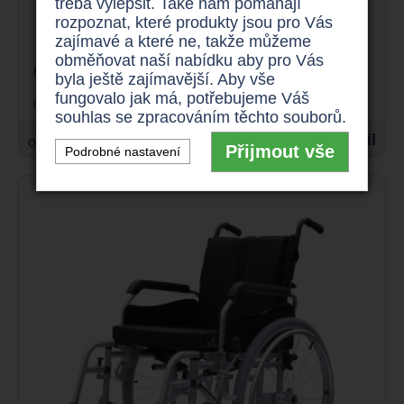
třeba vylepšit. Také nám pomáhají
Mechanický invalidní vozík, šířky
rozpoznat, které produkty jsou pro Vás
sedu 49 - 54 cm
zajímavé a které ne, takže můžeme
obměňovat naší nabídku aby pro Vás
odlehčený
až 180 kg
byla ještě zajímavější. Aby vše
fungovalo jak má, potřebujeme Váš
skládací rám
souhlas se zpracováním těchto souborů.
4.290 Kč
Detail
od
Přijmout vše
Podrobné nastavení