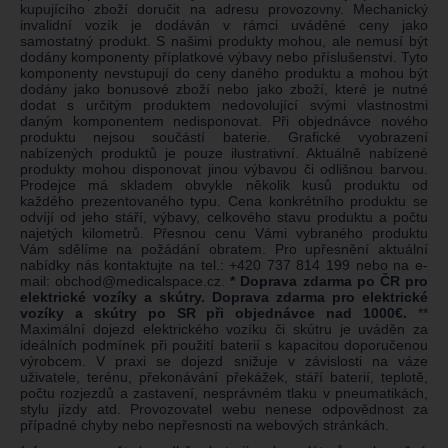
kupujícího zboží doručit na adresu provozovny. Mechanický
invalidní vozík je dodáván v rámci uváděné ceny jako
samostatný produkt. S našimi produkty mohou, ale nemusí být
dodány komponenty příplatkové výbavy nebo příslušenství. Tyto
komponenty nevstupují do ceny daného produktu a mohou být
dodány jako bonusové zboží nebo jako zboží, které je nutné
dodat s určitým produktem nedovolující svými vlastnostmi
daným komponentem nedisponovat. Při objednávce nového
produktu nejsou součástí baterie. Grafické vyobrazení
nabízených produktů je pouze ilustrativní. Aktuálně nabízené
produkty mohou disponovat jinou výbavou či odlišnou barvou.
Prodejce má skladem obvykle několik kusů produktu od
každého prezentovaného typu. Cena konkrétního produktu se
odvíjí od jeho stáří, výbavy, celkového stavu produktu a počtu
najetých kilometrů. Přesnou cenu Vámi vybraného produktu
Vám sdělíme na požádání obratem. Pro upřesnění aktuální
nabídky nás kontaktujte na tel.:
+420 737 814 199
nebo na e-
mail:
obchod@medicalspace.cz
.
* Doprava zdarma po ČR pro
elektrické vozíky a skútry. Doprava zdarma pro elektrické
vozíky a skútry po SR při objednávce nad 1000€.
**
Maximální dojezd elektrického vozíku či skútru je uváděn za
ideálních podmínek při použití baterií s kapacitou doporučenou
výrobcem. V praxi se dojezd snižuje v závislosti na váze
uživatele, terénu, překonávání překážek, stáří baterií, teplotě,
počtu rozjezdů a zastavení, nesprávném tlaku v pneumatikách,
stylu jízdy atd. Provozovatel webu nenese odpovědnost za
případné chyby nebo nepřesnosti na webových stránkách.