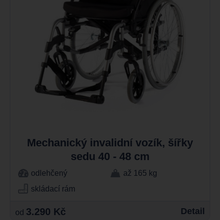
Mechanický invalidní vozík, šířky
sedu 40 - 48 cm
odlehčený
až 165 kg
skládací rám
3.290 Kč
Detail
od