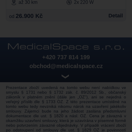
až 30 km
2x 220 W
26.900 Kč
Detail
od
+420 737 814 199
obchod@medicalspace.cz
❯
Prezentace zboží uvedená na tomto webu není nabídkou ve
smyslu § 1731 nebo § 1732 zák. č. 89/2012 Sb., občanský
zákoník v platném znění (dále jen „OZ“), ani se nejedná o
veřejný příslib dle § 1733 OZ. Z této prezentace umístěné na
tomto webu tedy nevzniká nikomu nárok na uzavření jakékoliv
smlouvy. Zájemci bude na jeho žádost zaslána předsmluvní
dokumentace dle ust. § 1820 a násl. OZ. Cena je závazná v
okamžiku uzavření smlouvy, která je uzavírána v písemné formě
nebo potvrzením závazné objednávky. V případě vrácení zboží
po odstoupení od smlouvy dle ust. § 1829 OZ je povinností