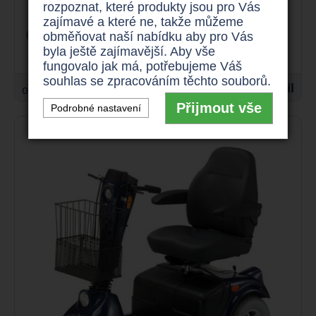
rozpoznat, které produkty jsou pro Vás
zajímavé a které ne, takže můžeme
15 km/h
175 kg
obměňovat naší nabídku aby pro Vás
byla ještě zajímavější. Aby vše
až 60 km
625 W
fungovalo jak má, potřebujeme Váš
souhlas se zpracováním těchto souborů.
29.900 Kč
Detail
od
Přijmout vše
Podrobné nastavení