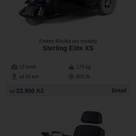
Elektro tříkolka pro invalidy
Sterling Elite XS
15 km/h
175 kg
až 60 km
800 W
23.900 Kč
Detail
od