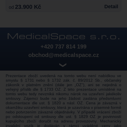
23.900 Kč
Detail
od
+420 737 814 199
obchod@medicalspace.cz
❯
Prezentace zboží uvedená na tomto webu není nabídkou ve
smyslu § 1731 nebo § 1732 zák. č. 89/2012 Sb., občanský
zákoník v platném znění (dále jen „OZ“), ani se nejedná o
veřejný příslib dle § 1733 OZ. Z této prezentace umístěné na
tomto webu tedy nevzniká nikomu nárok na uzavření jakékoliv
smlouvy. Zájemci bude na jeho žádost zaslána předsmluvní
dokumentace dle ust. § 1820 a násl. OZ. Cena je závazná v
okamžiku uzavření smlouvy, která je uzavírána v písemné formě
nebo potvrzením závazné objednávky. V případě vrácení zboží
po odstoupení od smlouvy dle ust. § 1829 OZ je povinností
kupujícího zboží doručit na adresu provozovny. Mechanický
invalidní vozík je dodáván v rámci uváděné ceny jako