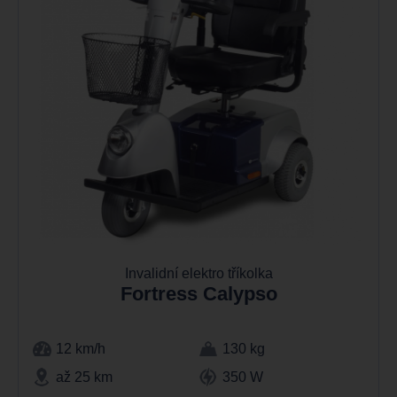
Invalidní elektro tříkolka
Fortress Calypso
12 km/h
130 kg
až 25 km
350 W