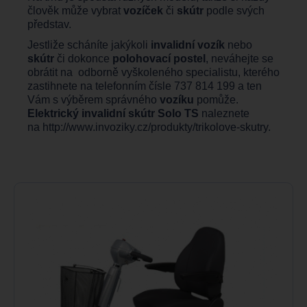
člověk může vybrat
vozíček
či
skútr
podle svých
představ.
Jestliže scháníte jakýkoli
invalidní vozík
nebo
skútr
či dokonce
polohovací postel
, neváhejte se
obrátit na odborně vyškoleného specialistu, kterého
zastihnete na telefonním čísle 737 814 199 a ten
Vám s výběrem správného
vozíku
pomůže.
Elektrický invalidní skútr Solo TS
naleznete
na
http://www.invoziky.cz/produkty/trikolove-skutry
.