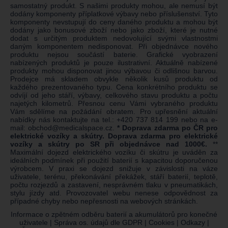
samostatný produkt. S našimi produkty mohou, ale nemusí být
dodány komponenty příplatkové výbavy nebo příslušenství. Tyto
komponenty nevstupují do ceny daného produktu a mohou být
dodány jako bonusové zboží nebo jako zboží, které je nutné
dodat s určitým produktem nedovolující svými vlastnostmi
daným komponentem nedisponovat. Při objednávce nového
produktu nejsou součástí baterie. Grafické vyobrazení
nabízených produktů je pouze ilustrativní. Aktuálně nabízené
produkty mohou disponovat jinou výbavou či odlišnou barvou.
Prodejce má skladem obvykle několik kusů produktu od
každého prezentovaného typu. Cena konkrétního produktu se
odvíjí od jeho stáří, výbavy, celkového stavu produktu a počtu
najetých kilometrů. Přesnou cenu Vámi vybraného produktu
Vám sdělíme na požádání obratem. Pro upřesnění aktuální
nabídky nás kontaktujte na tel.:
+420 737 814 199
nebo na e-
mail:
obchod@medicalspace.cz
.
* Doprava zdarma po ČR pro
elektrické vozíky a skútry. Doprava zdarma pro elektrické
vozíky a skútry po SR při objednávce nad 1000€.
**
Maximální dojezd elektrického vozíku či skútru je uváděn za
ideálních podmínek při použití baterií s kapacitou doporučenou
výrobcem. V praxi se dojezd snižuje v závislosti na váze
uživatele, terénu, překonávání překážek, stáří baterií, teplotě,
počtu rozjezdů a zastavení, nesprávném tlaku v pneumatikách,
stylu jízdy atd. Provozovatel webu nenese odpovědnost za
případné chyby nebo nepřesnosti na webových stránkách.
Informace o zpětném odběru baterií a akumulátorů pro konečné
uživatele
|
Správa os. údajů dle GDPR
|
Cookies
|
Odkazy
|