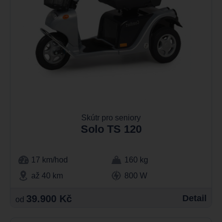
Skútr pro seniory
Solo TS 120
17 km/hod
160 kg
až 40 km
800 W
39.900 Kč
Detail
od