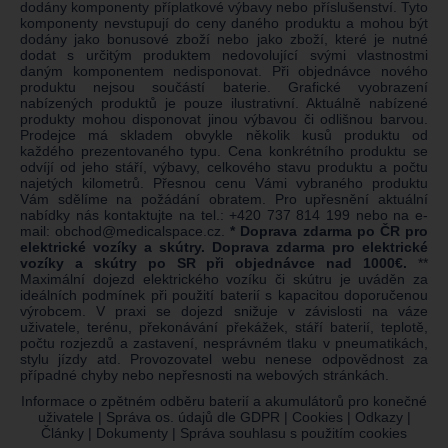
dodány komponenty příplatkové výbavy nebo příslušenství. Tyto
komponenty nevstupují do ceny daného produktu a mohou být
dodány jako bonusové zboží nebo jako zboží, které je nutné
dodat s určitým produktem nedovolující svými vlastnostmi
daným komponentem nedisponovat. Při objednávce nového
produktu nejsou součástí baterie. Grafické vyobrazení
nabízených produktů je pouze ilustrativní. Aktuálně nabízené
produkty mohou disponovat jinou výbavou či odlišnou barvou.
Prodejce má skladem obvykle několik kusů produktu od
každého prezentovaného typu. Cena konkrétního produktu se
odvíjí od jeho stáří, výbavy, celkového stavu produktu a počtu
najetých kilometrů. Přesnou cenu Vámi vybraného produktu
Vám sdělíme na požádání obratem. Pro upřesnění aktuální
nabídky nás kontaktujte na tel.:
+420 737 814 199
nebo na e-
mail:
obchod@medicalspace.cz
.
* Doprava zdarma po ČR pro
elektrické vozíky a skútry. Doprava zdarma pro elektrické
vozíky a skútry po SR při objednávce nad 1000€.
**
Maximální dojezd elektrického vozíku či skútru je uváděn za
ideálních podmínek při použití baterií s kapacitou doporučenou
výrobcem. V praxi se dojezd snižuje v závislosti na váze
uživatele, terénu, překonávání překážek, stáří baterií, teplotě,
počtu rozjezdů a zastavení, nesprávném tlaku v pneumatikách,
stylu jízdy atd. Provozovatel webu nenese odpovědnost za
případné chyby nebo nepřesnosti na webových stránkách.
Informace o zpětném odběru baterií a akumulátorů pro konečné
uživatele
|
Správa os. údajů dle GDPR
|
Cookies
|
Odkazy
|
Články
|
Dokumenty
|
Správa souhlasu s použitím cookies