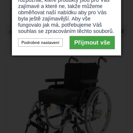
zajímavé a které ne, takže můžeme
odlehčený
až 180 kg
obměňovat naší nabídku aby pro Vás
skládací rám
byla ještě zajímavější. Aby vše
fungovalo jak má, potřebujeme Váš
souhlas se zpracováním těchto souborů.
4.290 Kč
Detail
od
Přijmout vše
Podrobné nastavení