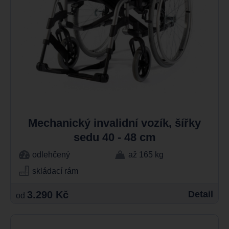
Mechanický invalidní vozík, šířky
sedu 40 - 48 cm
odlehčený
až 165 kg
skládací rám
3.290 Kč
Detail
od