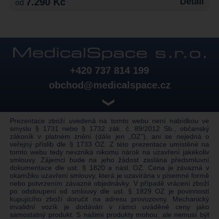
7.290 Kč
Detail
od
+420 737 814 199
obchod@medicalspace.cz
❯
Prezentace zboží uvedená na tomto webu není nabídkou ve
smyslu § 1731 nebo § 1732 zák. č. 89/2012 Sb., občanský
zákoník v platném znění (dále jen „OZ“), ani se nejedná o
veřejný příslib dle § 1733 OZ. Z této prezentace umístěné na
tomto webu tedy nevzniká nikomu nárok na uzavření jakékoliv
smlouvy. Zájemci bude na jeho žádost zaslána předsmluvní
dokumentace dle ust. § 1820 a násl. OZ. Cena je závazná v
okamžiku uzavření smlouvy, která je uzavírána v písemné formě
nebo potvrzením závazné objednávky. V případě vrácení zboží
po odstoupení od smlouvy dle ust. § 1829 OZ je povinností
kupujícího zboží doručit na adresu provozovny. Mechanický
invalidní vozík je dodáván v rámci uváděné ceny jako
samostatný produkt. S našimi produkty mohou, ale nemusí být