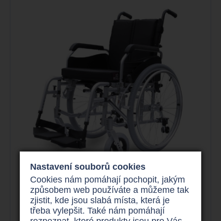
Nastavení souborů cookies
Cookies nám pomáhají pochopit, jakým
způsobem web používáte a můžeme tak
zjistit, kde jsou slabá místa, která je
Mechanický invalidní vozík, šířky
třeba vylepšit. Také nám pomáhají
sedu 49 - 54 cm
rozpoznat, které produkty jsou pro Vás