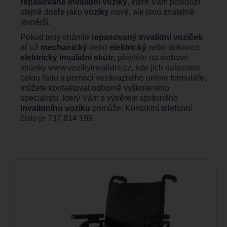
repasované invalidní vozíky
, které Vám poslouží
stejně dobře jako
vozíky
nové, ale jsou znatelně
levnější.
Pokud tedy sháníte
repasovaný invalidní vozíček
ať už
mechanický
nebo
elektrický
nebo dokonce
elektrický invalidní skútr
, přejděte na webové
stránky
www.vozikyinvalidni.cz,
kde jich naleznete
celou řadu a pomocí nezávazného online formuláře,
můžete kontaktovat odborně vyškoleného
specialistu, který Vám s výběrem správného
invalidního vozíku
pomůže. Kontaktní telefonní
číslo je 737 814 199.