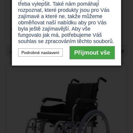
třeba vylepšit. Také nám pomáhají
Nový invalidní vozík Breezy, šířky
rozpoznat, které produkty jsou pro Vás
zajímavé a které ne, takže můžeme
sedu 35 - 60 cm
obměňovat naší nabídku aby pro Vás
byla ještě zajímavější. Aby vše
odlehčený
125 kg
fungovalo jak má, potřebujeme Váš
skládací rám
souhlas se zpracováním těchto souborů.
19.900 Kč
Detail
Přijmout vše
od
Podrobné nastavení