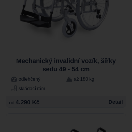
Mechanický invalidní vozík, šířky
sedu 49 - 54 cm
odlehčený
až 180 kg
skládací rám
4.290 Kč
Detail
od