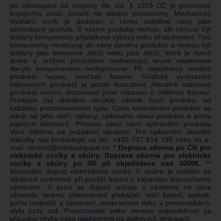
po odstoupení od smlouvy dle ust. § 1829 OZ je povinností
kupujícího zboží doručit na adresu provozovny. Mechanický
invalidní vozík je dodáván v rámci uváděné ceny jako
samostatný produkt. S našimi produkty mohou, ale nemusí být
dodány komponenty příplatkové výbavy nebo příslušenství. Tyto
komponenty nevstupují do ceny daného produktu a mohou být
dodány jako bonusové zboží nebo jako zboží, které je nutné
dodat s určitým produktem nedovolující svými vlastnostmi
daným komponentem nedisponovat. Při objednávce nového
produktu nejsou součástí baterie. Grafické vyobrazení
nabízených produktů je pouze ilustrativní. Aktuálně nabízené
produkty mohou disponovat jinou výbavou či odlišnou barvou.
Prodejce má skladem obvykle několik kusů produktu od
každého prezentovaného typu. Cena konkrétního produktu se
odvíjí od jeho stáří, výbavy, celkového stavu produktu a počtu
najetých kilometrů. Přesnou cenu Vámi vybraného produktu
Vám sdělíme na požádání obratem. Pro upřesnění aktuální
nabídky nás kontaktujte na tel.:
+420 737 814 199
nebo na e-
mail:
obchod@medicalspace.cz
.
* Doprava zdarma po ČR pro
elektrické vozíky a skútry. Doprava zdarma pro elektrické
vozíky a skútry po SR při objednávce nad 1000€.
**
Maximální dojezd elektrického vozíku či skútru je uváděn za
ideálních podmínek při použití baterií s kapacitou doporučenou
výrobcem. V praxi se dojezd snižuje v závislosti na váze
uživatele, terénu, překonávání překážek, stáří baterií, teplotě,
počtu rozjezdů a zastavení, nesprávném tlaku v pneumatikách,
stylu jízdy atd. Provozovatel webu nenese odpovědnost za
případné chyby nebo nepřesnosti na webových stránkách.