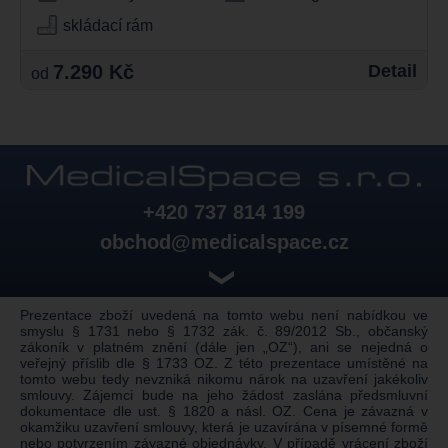
skládací rám
7.290 Kč
Detail
od
+420 737 814 199
obchod@medicalspace.cz
❯
Prezentace zboží uvedená na tomto webu není nabídkou ve
smyslu § 1731 nebo § 1732 zák. č. 89/2012 Sb., občanský
zákoník v platném znění (dále jen „OZ“), ani se nejedná o
veřejný příslib dle § 1733 OZ. Z této prezentace umístěné na
tomto webu tedy nevzniká nikomu nárok na uzavření jakékoliv
smlouvy. Zájemci bude na jeho žádost zaslána předsmluvní
dokumentace dle ust. § 1820 a násl. OZ. Cena je závazná v
okamžiku uzavření smlouvy, která je uzavírána v písemné formě
nebo potvrzením závazné objednávky. V případě vrácení zboží