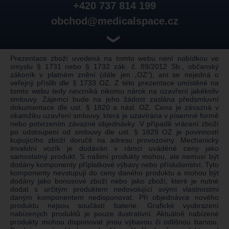
+420 737 814 199
obchod@medicalspace.cz
❯
Prezentace zboží uvedená na tomto webu není nabídkou ve
smyslu § 1731 nebo § 1732 zák. č. 89/2012 Sb., občanský
zákoník v platném znění (dále jen „OZ“), ani se nejedná o
veřejný příslib dle § 1733 OZ. Z této prezentace umístěné na
tomto webu tedy nevzniká nikomu nárok na uzavření jakékoliv
smlouvy. Zájemci bude na jeho žádost zaslána předsmluvní
dokumentace dle ust. § 1820 a násl. OZ. Cena je závazná v
okamžiku uzavření smlouvy, která je uzavírána v písemné formě
nebo potvrzením závazné objednávky. V případě vrácení zboží
po odstoupení od smlouvy dle ust. § 1829 OZ je povinností
kupujícího zboží doručit na adresu provozovny. Mechanický
invalidní vozík je dodáván v rámci uváděné ceny jako
samostatný produkt. S našimi produkty mohou, ale nemusí být
dodány komponenty příplatkové výbavy nebo příslušenství. Tyto
komponenty nevstupují do ceny daného produktu a mohou být
dodány jako bonusové zboží nebo jako zboží, které je nutné
dodat s určitým produktem nedovolující svými vlastnostmi
daným komponentem nedisponovat. Při objednávce nového
produktu nejsou součástí baterie. Grafické vyobrazení
nabízených produktů je pouze ilustrativní. Aktuálně nabízené
produkty mohou disponovat jinou výbavou či odlišnou barvou.