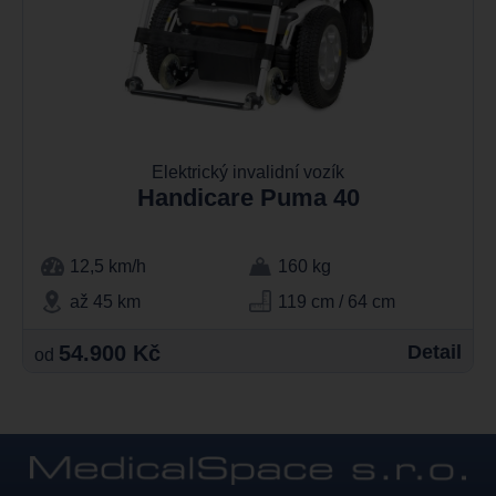
Elektrický invalidní vozík
Handicare Puma 40
12,5 km/h
160 kg
až 45 km
119 cm / 64 cm
54.900 Kč
Detail
od