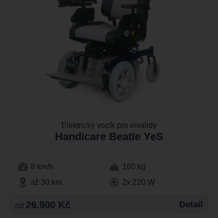
Elektrický vozík pro invalidy
Handicare Beatle YeS
8 km/h
160 kg
až 30 km
2x 220 W
26.900 Kč
Detail
od