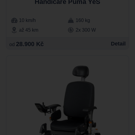
Handicare Puma YeS
10 km/h
160 kg
až 45 km
2x 300 W
28.900 Kč
Detail
od