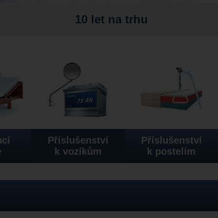
10 let na trhu
cí
Příslušenství
Příslušenství
e
k vozíkům
k postelím