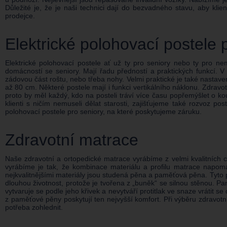
Důležité je, že je naši technici dají do bezvadného stavu, aby kli
prodejce.
Elektrické polohovací postele 
Elektrické polohovací postele ať už ty pro seniory nebo ty pro 
domácností se seniory. Mají řadu předností a praktických funkcí. V
zádovou část roštu, nebo třeba nohy. Velmi praktické je také nastav
až 80 cm. Některé postele mají i funkci vertikálního náklonu. Zdravo
proto by měl každý, kdo na posteli tráví více času popřemýšlet o kou
klienti s ničím nemuseli dělat starosti, zajišťujeme také rozvoz po
polohovací postele pro seniory, na které poskytujeme záruku.
Zdravotní matrace
Naše zdravotní a ortopedické matrace vyrábíme z velmi kvalitních ce
vyrábíme je tak, že kombinace materiálu a profilu matrace napomá
nejkvalitnějšími materiály jsou studená pěna a paměťová pěna. Tyto
dlouhou životnost, protože je tvořena z „buněk“ se silnou stěnou. Pa
vytvaruje se podle jeho křivek a nevytváří protitlak ve snaze vrátit s
z paměťové pěny poskytují ten nejvyšší komfort. Při výběru zdravo
potřeba zohlednit.