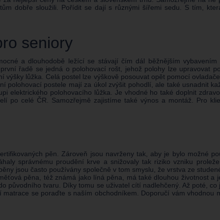
entům dobře sloužili. Pořídit se dají s různými šířemi sedu. S tím, 
pro seniory
nemocné a dlouhodobě ležící se stávají čím dál běžnějším vybavení
 první řadě se jedná o polohovací rošt, jehož polohy lze upravovat p
ení výšky lůžka. Celá postel lze výškově posouvat opět pomocí ovladač
tní polohovací postele mají za úkol zvýšit pohodlí, ale také usnadnit k
pi elektrického polohovacího lůžka. Je vhodné ho také doplnit zdravot
stelí po celé ČR. Samozřejmě zajistíme také výnos a montáž. Pro klie
rtifikovaných pěn. Zároveň jsou navrženy tak, aby je bylo možné použ
haly správnému proudění krve a snižovaly tak riziko vzniku proležen
 pěny jsou často používány společně v tom smyslu, že vrstva ze stud
měťová pěna, též známá jako líná pěna, má také dlouhou životnost a ješt
e do původního tvaru. Díky tomu se uživatel cítí nadlehčený. Až poté, c
tní matrace se poraďte s naším obchodníkem. Doporučí vám vhodnou mat