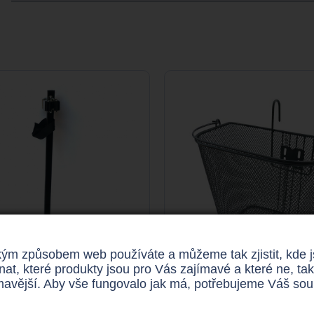
ým způsobem web používáte a můžeme tak zjistit, kde jso
nat, které produkty jsou pro Vás zajímavé a které ne,
ímavější. Aby vše fungovalo jak má, potřebujeme Váš so
Držák na hole
Drátěný koší