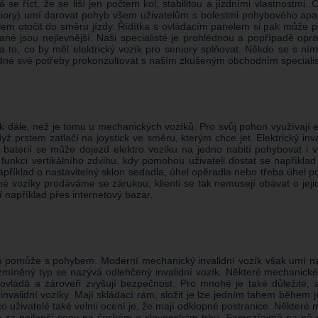
se říct, že se liší jen počtem kol, stabilitou a jízdními vlastnostmi. 
iory) umí darovat pohyb všem uživatelům s bolestmi pohybového aparát
otočit do směru jízdy. Řídítka s ovládacím panelem si pak může přiblíž
vané jsou nejlevnější. Naši specialisté je prohlédnou a popřípadě 
o, co by měl elektrický vozík pro seniory splňovat. Někdo se s ním po
 vhodné své potřeby prokonzultovat s naším zkušeným obchodním speciali
 dále, než je tomu u mechanických vozíků. Pro svůj pohon využívají ele
prstem zatlačí na joystick ve směru, kterým chce jet. Elektrický inv
y baterií se může dojezd elektro vozíku na jedno nabití pohybovat i 
í funkci vertikálního zdvihu, kdy pomohou uživateli dostat se napříkl
apříklad o nastavitelný sklon sedadla, úhel opěradla nebo třeba úhel po
é vozíky prodáváme se zárukou, klienti se tak nemusejí obávat o jeji
dí například přes internetový bazar.
u pomůže s pohybem. Moderní mechanický invalidní vozík však umí na
to zmíněný typ se nazývá odlehčený invalidní vozík. Některé mechanic
ovládá a zároveň zvyšují bezpečnost. Pro mnohé je také důležité, 
 invalidní vozíky. Mají skládací rám, složit je lze jedním tahem během j
co uživatelé také velmi ocení je, že mají odklopné postranice. Někter
 je za nejlepší ceny na českém a slovenském trhu. Samozřejmě na ně 