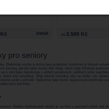
 Kč
Detail
2.500 Kč
od
lky pro seniory
by. Elektrické vozíky a skútry jsou praktické, komfortní a hlavně usnadň
 pro seniory, jak jim také mnozí lidé říkají, které mají tříkolový podvo
ti se s nimi lépe manévruje v užších prostorech, uličkách nebo napřík
ů, které toto umožňují. Mají takové rozměry, aby se vešly i do výt
ůsobené jízdě v přírodě. Nabízíme také levné repasované elektrické vozí
 odbornými techniky.
y
seniory. Elektro čtyřkolových skútrů je na trhu o poznání méně než těch