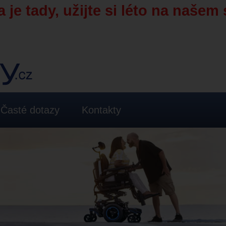
 je tady, užijte si léto na našem 
Časté dotazy
Kontakty