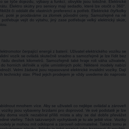
Co se týče dojezdu, výbavy a funkcí, obvykle jsou totožné. Elektrické
u. Elektro skútry pro seniory mají sedadlo, které lze otočit o 360°.
it či oddálit dle vlastních preferencí a potřeb. Elektrické čtyřkolky
opraví, poté je prodáváme za zlomek původní ceny. Samozřejmě na ně
třebuje vejít do výtahu, jiný zase potřebuje velký elektrický skútr,
stou.
ktromotor čerpající energii z baterií. Uživatel elektrického vozíku se
alidní vozík se ovládá skutečně snadno a samozřejmě je lze řídit bez
v řádu desítek kilometrů. Samozřejmě také hraje roli váha uživatele,
ad do horních skříněk a výše umístěných polic. Některé modely nabízí
dnoží. Velmi žádané jsou repasované elektrické invalidní vozíky. Dají
ch technický stav. Před jejich prodejem je vždy uvedeme do naprosto
bídnout mnohem více. Aby se uživateli co nejlépe ovládal a zároveň
ké vozíky jsou vybaveny brzdami pro doprovod. Ve své podstatě je lze
aby doma vozík nezabíral příliš místa a aby se dal dobře převážet
ediné vteřiny. Těch takzvaných vychytávek je tu ale ještě více. Vozíky
é modely je mohou mít odklopné a zároveň odnímatelné. Taktéž tomu je
poskytujeme záruku. Někdo je také nazývá jako bazarové či použité.