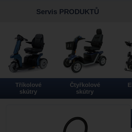
Servis PRODUKTŮ
Tříkolové
Čtyřkolové
E
skútry
skútry