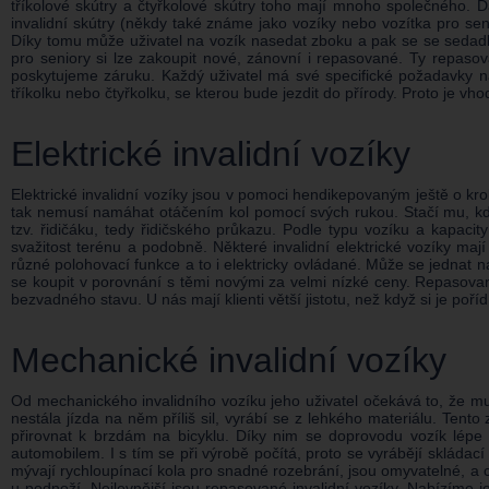
tříkolové skútry a čtyřkolové skútry toho mají mnoho společného. Dá 
invalidní skútry (někdy také známe jako vozíky nebo vozítka pro sen
Díky tomu může uživatel na vozík nasedat zboku a pak se se sedadlem 
pro seniory si lze zakoupit nové, zánovní i repasované. Ty repaso
poskytujeme záruku. Každý uživatel má své specifické požadavky na t
tříkolku nebo čtyřkolku, se kterou bude jezdit do přírody. Proto je
Elektrické invalidní vozíky
Elektrické invalidní vozíky jsou v pomoci hendikepovaným ještě o krok
tak nemusí namáhat otáčením kol pomocí svých rukou. Stačí mu, když 
tzv. řidičáku, tedy řidičského průkazu. Podle typu vozíku a kapacit
svažitost terénu a podobně. Některé invalidní elektrické vozíky maj
různé polohovací funkce a to i elektricky ovládané. Může se jednat n
se koupit v porovnání s těmi novými za velmi nízké ceny. Repasovan
bezvadného stavu. U nás mají klienti větší jistotu, než když si je poří
Mechanické invalidní vozíky
Od mechanického invalidního vozíku jeho uživatel očekává to, že m
nestála jízda na něm příliš sil, vyrábí se z lehkého materiálu. Ten
přirovnat k brzdám na bicyklu. Díky nim se doprovodu vozík lépe 
automobilem. I s tím se při výrobě počítá, proto se vyrábějí skládací
mývají rychloupínací kola pro snadné rozebrání, jsou omyvatelné, a 
u podnoží. Nejlevnější jsou repasované invalidní vozíky. Nabízíme