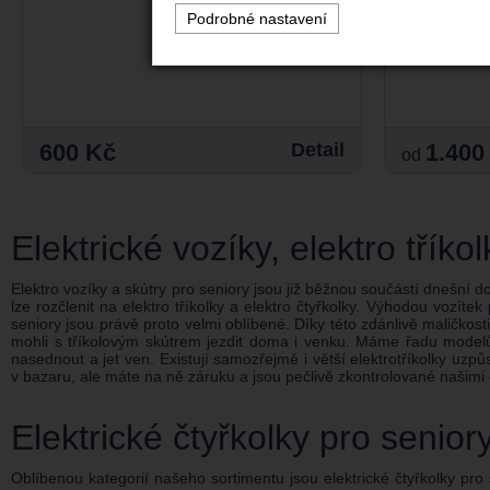
Podrobné nastavení
600 Kč
Detail
1.400
od
Elektrické vozíky, elektro tříko
Elektro vozíky a skútry pro seniory jsou již běžnou součástí dnešní do
lze rozčlenit na elektro tříkolky a elektro čtyřkolky. Výhodou vozítek
seniory jsou právě proto velmi oblíbené. Díky této zdánlivě maličkos
mohli s tříkolovým skútrem jezdit doma i venku. Máme řadu model
nasednout a jet ven. Existují samozřejmě i větší elektrotříkolky uzp
v bazaru, ale máte na ně záruku a jsou pečlivě zkontrolované našimi
Elektrické čtyřkolky pro senior
Oblíbenou kategorií našeho sortimentu jsou elektrické čtyřkolky pro 