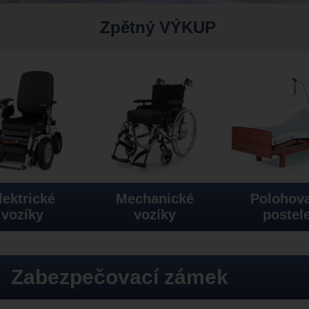
Zpětný VÝKUP
lektrické
Mechanické
Polohova
vozíky
vozíky
postel
Zabezpečovací zámek