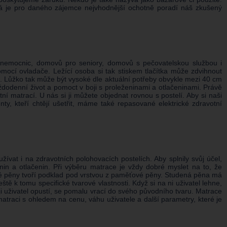
která je pro daného zájemce nejvhodnější ochotně poradí náš zkušený
m nemocnic, domovů pro seniory, domovů s pečovatelskou službou i
omocí ovladače. Ležící osoba si tak stiskem tlačítka může zdvihnout
e. Lůžko tak může být vysoké dle aktuální potřeby obvykle mezi 40 cm
aždodenní život a pomoct v boji s proleženinami a otlačeninami. Právě
ní matrací. U nás si ji můžete objednat rovnou s postelí. Aby si naši
nty, kteří chtějí ušetřit, máme také repasované elektrické zdravotní
ívat i na zdravotních polohovacích postelích. Aby splnily svůj účel,
in a otlačenin. Při výběru matrace je vždy dobré myslet na to, že
ené pěny tvoří podklad pod vrstvou z paměťové pěny. Studená pěna má
ě k tomu specifické tvarové vlastnosti. Když si na ni uživatel lehne,
o ji uživatel opustí, se pomalu vrací do svého původního tvaru. Matrace
raci s ohledem na cenu, váhu uživatele a další parametry, které je