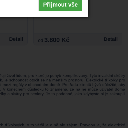
Přijmout vše
Detail
3.800 Kč
Detail
od
ují život lidem, pro které je pohyb komplikovaný. Tyto invalidní skútry
zek, je schopnost otočit se na menším prostoru. Elektrické tříkolky pro
lad mezi regály v obchodním domě. Pro řadu klientů bývá důležité, aby
ahu. V konečném důsledku to znamená, že na ně může uživatel doma
ky a skútry pro seniory. Je to podobné, jako kdybyste si je zakoupili
 tříkolových, o to větší je o ně ale zájem. Pravdou je, že elektrické