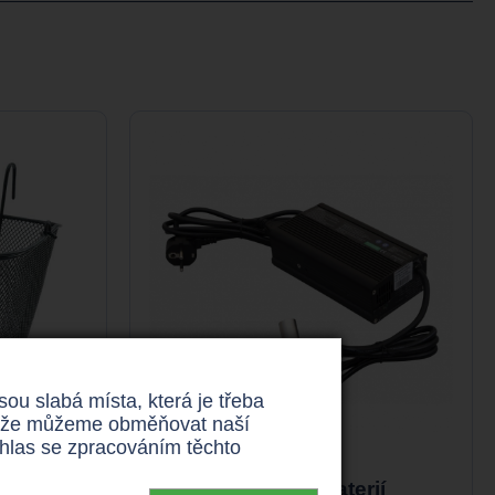
u slabá místa, která je třeba
 takže můžeme obměňovat naší
uhlas se zpracováním těchto
k
Nabíječka baterií