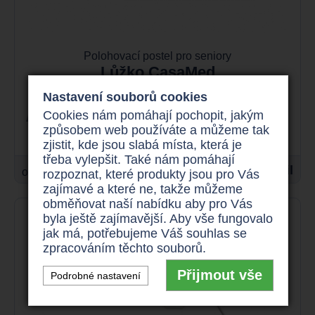
Polohovací postel pro seniory
Lůžko CasaMed
Nastavení souborů cookies
Cookies nám pomáhají pochopit, jakým
207 cm/103 cm
způsobem web používáte a můžeme tak
zjistit, kde jsou slabá místa, která je
třeba vylepšit. Také nám pomáhají
16.500 Kč
Detail
od
rozpoznat, které produkty jsou pro Vás
zajímavé a které ne, takže můžeme
obměňovat naší nabídku aby pro Vás
byla ještě zajímavější. Aby vše fungovalo
jak má, potřebujeme Váš souhlas se
zpracováním těchto souborů.
Přijmout vše
Podrobné nastavení