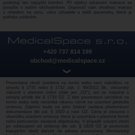
poskytují ten nejvyšší komfort. Při výběru zdravotní matrace se
poraďte s naším obchodníkem. Doporučí vám vhodnou matraci
s ohledem na cenu, váhu uživatele a další parametry, které je
potřeba zohlednit.
+420 737 814 199
obchod@medicalspace.cz
❯
Prezentace zboží uvedená na tomto webu není nabídkou ve
smyslu § 1731 nebo § 1732 zák. č. 89/2012 Sb., občanský
zákoník v platném znění (dále jen „OZ“), ani se nejedná o
veřejný příslib dle § 1733 OZ. Z této prezentace umístěné na
tomto webu tedy nevzniká nikomu nárok na uzavření jakékoliv
smlouvy. Zájemci bude na jeho žádost zaslána předsmluvní
dokumentace dle ust. § 1820 a násl. OZ. Cena je závazná v
okamžiku uzavření smlouvy, která je uzavírána v písemné formě
nebo potvrzením závazné objednávky. V případě vrácení zboží
po odstoupení od smlouvy dle ust. § 1829 OZ je povinností
kupujícího zboží doručit na adresu provozovny. Mechanický