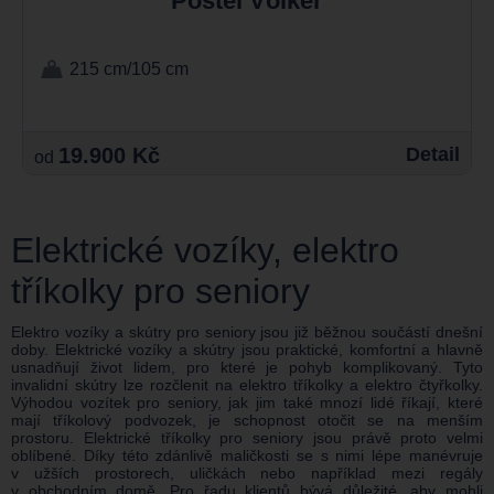
Postel Völker
215 cm/105 cm
19.900 Kč
Detail
od
Elektrické vozíky, elektro
tříkolky pro seniory
Elektro vozíky a skútry pro seniory jsou již běžnou součástí dnešní
doby. Elektrické vozíky a skútry jsou praktické, komfortní a hlavně
usnadňují život lidem, pro které je pohyb komplikovaný. Tyto
invalidní skútry lze rozčlenit na elektro tříkolky a elektro čtyřkolky.
Výhodou vozítek pro seniory, jak jim také mnozí lidé říkají, které
mají tříkolový podvozek, je schopnost otočit se na menším
prostoru. Elektrické tříkolky pro seniory jsou právě proto velmi
oblíbené. Díky této zdánlivě maličkosti se s nimi lépe manévruje
v užších prostorech, uličkách nebo například mezi regály
v obchodním domě. Pro řadu klientů bývá důležité, aby mohli