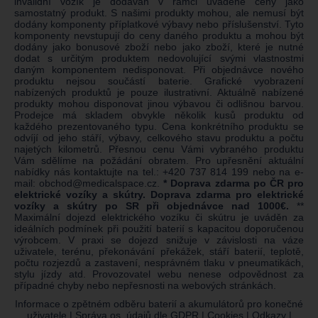
invalidní vozík je dodáván v rámci uváděné ceny jako
samostatný produkt. S našimi produkty mohou, ale nemusí být
dodány komponenty příplatkové výbavy nebo příslušenství. Tyto
komponenty nevstupují do ceny daného produktu a mohou být
dodány jako bonusové zboží nebo jako zboží, které je nutné
dodat s určitým produktem nedovolující svými vlastnostmi
daným komponentem nedisponovat. Při objednávce nového
produktu nejsou součástí baterie. Grafické vyobrazení
nabízených produktů je pouze ilustrativní. Aktuálně nabízené
produkty mohou disponovat jinou výbavou či odlišnou barvou.
Prodejce má skladem obvykle několik kusů produktu od
každého prezentovaného typu. Cena konkrétního produktu se
odvíjí od jeho stáří, výbavy, celkového stavu produktu a počtu
najetých kilometrů. Přesnou cenu Vámi vybraného produktu
Vám sdělíme na požádání obratem. Pro upřesnění aktuální
nabídky nás kontaktujte na tel.:
+420 737 814 199
nebo na e-
mail:
obchod@medicalspace.cz
.
* Doprava zdarma po ČR pro
elektrické vozíky a skútry. Doprava zdarma pro elektrické
vozíky a skútry po SR při objednávce nad 1000€.
**
Maximální dojezd elektrického vozíku či skútru je uváděn za
ideálních podmínek při použití baterií s kapacitou doporučenou
výrobcem. V praxi se dojezd snižuje v závislosti na váze
uživatele, terénu, překonávání překážek, stáří baterií, teplotě,
počtu rozjezdů a zastavení, nesprávném tlaku v pneumatikách,
stylu jízdy atd. Provozovatel webu nenese odpovědnost za
případné chyby nebo nepřesnosti na webových stránkách.
Informace o zpětném odběru baterií a akumulátorů pro konečné
uživatele
|
Správa os. údajů dle GDPR
|
Cookies
|
Odkazy
|