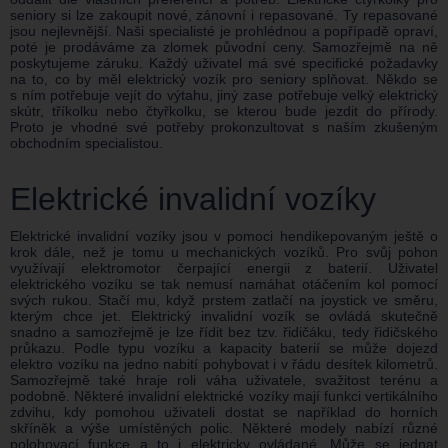
seniory si lze zakoupit nové, zánovní i repasované. Ty repasované
jsou nejlevnější. Naši specialisté je prohlédnou a popřípadě opraví,
poté je prodáváme za zlomek původní ceny. Samozřejmě na ně
poskytujeme záruku. Každý uživatel má své specifické požadavky
na to, co by měl elektrický vozík pro seniory splňovat. Někdo se
s ním potřebuje vejít do výtahu, jiný zase potřebuje velký elektrický
skútr, tříkolku nebo čtyřkolku, se kterou bude jezdit do přírody.
Proto je vhodné své potřeby prokonzultovat s naším zkušeným
obchodním specialistou.
Elektrické invalidní vozíky
Elektrické invalidní vozíky jsou v pomoci hendikepovaným ještě o
krok dále, než je tomu u mechanických vozíků. Pro svůj pohon
využívají elektromotor čerpající energii z baterií. Uživatel
elektrického vozíku se tak nemusí namáhat otáčením kol pomocí
svých rukou. Stačí mu, když prstem zatlačí na joystick ve směru,
kterým chce jet. Elektrický invalidní vozík se ovládá skutečně
snadno a samozřejmě je lze řídit bez tzv. řidičáku, tedy řidičského
průkazu. Podle typu vozíku a kapacity baterií se může dojezd
elektro vozíku na jedno nabití pohybovat i v řádu desítek kilometrů.
Samozřejmě také hraje roli váha uživatele, svažitost terénu a
podobně. Některé invalidní elektrické vozíky mají funkci vertikálního
zdvihu, kdy pomohou uživateli dostat se například do horních
skříněk a výše umístěných polic. Některé modely nabízí různé
polohovací funkce a to i elektricky ovládané. Může se jednat