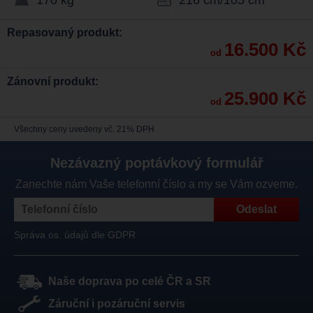
170 kg
216 cm/105 cm
Repasovaný produkt:
16.500 Kč
od
Zánovní produkt:
25.900 Kč
od
Všechny ceny uvedeny vč. 21% DPH
Nezávazný poptávkový formulář
Zanechte nám Vaše telefonní číslo a my se Vám ozveme.
Správa os. údajů dle GDPR
Naše doprava po celé ČR a SR
Záruční i pozáruční servis