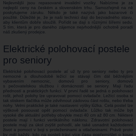
Nejlevnější jsou repasované invalidní vozíky. Nabízíme je za
nejlepší ceny na českém a slovenském trhu. Samozřejmě na ně
poskytujeme záruku. Někdo je také nazývá jako bazarové či
použité. Důležité je, že je naši technici dají do bezvadného stavu,
aby klientům dobře sloužili. Pořídit se dají s různými šířemi sedu.
S tím, která je pro daného zájemce nejvhodnější ochotně poradí
náš zkušený prodejce.
Elektrické polohovací postele
pro seniory
Elektrické polohovací postele ať už ty pro seniory nebo ty pro
nemocné a dlouhodobě ležící se stávají čím dál běžnějším
vybavením nemocnic, domovů pro seniory, domovů
s pečovatelskou službou i domácností se seniory. Mají řadu
předností a praktických funkcí. V první řadě se jedná o polohovací
rošt, jehož polohy lze upravovat pomocí ovladače. Ležící osoba si
tak stiskem tlačítka může zdvihnout zádovou část roštu, nebo třeba
nohy. Velmi praktické je také nastavení výšky lůžka. Celá postel lze
výškově posouvat opět pomocí ovladače. Lůžko tak může být
vysoké dle aktuální potřeby obvykle mezi 40 cm až 80 cm. Některé
postele mají i funkci vertikálního náklonu. Zdravotní polohovací
postele mají za úkol zvýšit pohodlí, ale také usnadnit každodenní
život a pomoct v boji s proleženinami a otlačeninami. Právě proto
by měl každý, kdo na posteli tráví více času popřemýšlet o koupi