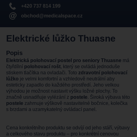
+420 737 814 199
obchod@medicalspace.cz
Elektrické lůžko Thuasne
Popis
Elektrická polohovací postel pro seniory Thuasne
má
čtyřdílní
polohovací rošt
, který se ovládá jednoduše
stiskem tlačítka na ovladači. Toto
zdravotní polohovací
lůžko
je velmi komfortní a vzhledově neutrální aby
esteticky zapadlo do každého prostředí. Jeho velkou
výhodou je možnost nastavit výšku ložné plochy. To
značně usnadňuje vylézání z
postele
. Široká výbava této
postele
zahrnuje výškově nastavitelné bočnice, kolečka
s brzdami a uzamykatelný ovládací panel.
Cena konkrétního produktu se odvíjí od jeho stáří, výbavy
a celkového stavu produktu – pro konkrétní cenovou