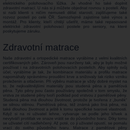
elektrického polohovacího lůžka. Je vhodné ho také doplnit
zdravotní matrací. U nás si ji můžete objednat rovnou s postelí. Aby
si naši klienti s ničím nemuseli dělat starosti, zajišťujeme také
rozvoz postelí po celé ČR. Samozřejmě zajistíme také výnos a
montáž. Pro klienty, kteří chtějí ušetřit, máme také repasované
elektrické zdravotní polohovací postele pro seniory, na které
poskytujeme záruku.
Zdravotní matrace
Naše zdravotní a ortopedické matrace vyrábíme z velmi kvalitních
certifikovaných pěn. Zároveň jsou navrženy tak, aby je bylo možné
používat i na zdravotních polohovacích postelích. Aby splnily svůj
účel, vyrábíme je tak, že kombinace materiálu a profilu matrace
napomáhaly správnému proudění krve a snižovaly tak riziko vzniku
proleženin a otlačenin. Při výběru matrace je vždy dobré myslet na
to, že nejkvalitnějšími materiály jsou studená pěna a paměťová
pěna. Tyto pěny jsou často používány společně v tom smyslu, že
vrstva ze studené pěny tvoří podklad pod vrstvou z paměťové pěny.
Studená pěna má dlouhou životnost, protože je tvořena z „buněk“
se silnou stěnou. Paměťová pěna, též známá jako líná pěna, má
také dlouhou životnost a ještě k tomu specifické tvarové vlastnosti.
Když si na ni uživatel lehne, vytvaruje se podle jeho křivek a
nevytváří protitlak ve snaze vrátit se do původního tvaru. Díky tomu
se uživatel cítí nadlehčený. Až poté, co ji uživatel opustí, se pomalu
vrací do svého původního tvaru. Matrace z paměťové pěny