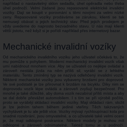
například o nastavitelný sklon sedadla, úhel opěradla nebo třeba
úhel podnoží. Velmi žádané jsou repasované elektrické invalidní
vozíky. Dají se koupit v porovnání s těmi novými za velmi nízké
ceny. Repasované vozíky prodáváme se zárukou, klienti se tak
nemusejí obávat o jejich technický stav. Před jejich prodejem je
vždy uvedeme do naprosto bezvadného stavu. U nás mají klienti
větší jistotu, než když si je pořídí například přes internetový bazar.
Mechanické invalidní vozíky
Od mechanického invalidního vozíku jeho uživatel očekává to, že
mu pomůže s pohybem. Moderní mechanický invalidní vozík však
umí nabídnout mnohem více. Aby se uživateli co nejlépe ovládal a
zároveň nestála jízda na něm příliš sil, vyrábí se z lehkého
materiálu. Tento zmíněný typ se nazývá odlehčený invalidní vozík.
Některé mechanické vozíky jsou vybaveny brzdami pro doprovod.
Ve své podstatě je lze přirovnat k brzdám na bicyklu. Díky nim se
doprovodu vozík lépe ovládá a zároveň zvyšují bezpečnost. Pro
mnohé je také důležité, aby doma vozík nezabíral příliš místa a aby
se dal dobře převážet automobilem. I s tím se při výrobě počítá,
proto se vyrábějí skládací invalidní vozíky. Mají skládací rám, složit
je lze jedním tahem během jediné vteřiny. Těch takzvaných
vychytávek je tu ale ještě více. Vozíky mývají rychloupínací kola pro
snadné rozebrání, jsou omyvatelné, a co uživatelé také velmi ocení
je, že mají odklopné postranice. Některé modely je mohou mít
odklopné a zároveň odnímatelné. Taktéž tomu je u podnoží.