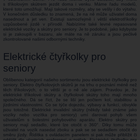
s tříkolovým skútrem jezdit doma i venku. Máme řadu modelů,
které toto umožňují. Mají takové rozměry, aby se vešly i do výtahu.
V konečném důsledku to znamená, že na ně může uživatel doma
nasednout a jet ven. Existují samozřejmě i větší elektrotříkolky
uzpůsobené jízdě v přírodě. Nabízíme také levné repasované
elektrické vozíky a skútry pro seniory. Je to podobné, jako kdybyste
si je zakoupili v bazaru, ale máte na ně záruku a jsou pečlivě
zkontrolované našimi odbornými techniky.
Elektrické čtyřkolky pro
seniory
Oblíbenou kategorií našeho sortimentu jsou elektrické čtyřkolky pro
seniory. Elektro čtyřkolových skútrů je na trhu o poznání méně než
těch tříkolových, o to větší je o ně ale zájem. Pravdou je, že
elektrické tříkolové skútry a čtyřkolové skútry toho mají mnoho
společného. Dá se říct, že se liší jen počtem kol, stabilitou a
jízdními vlastnostmi. Co se týče dojezdu, výbavy a funkcí, obvykle
jsou totožné. Elektrické invalidní skútry (někdy také známe jako
vozíky nebo vozítka pro seniory) umí darovat pohyb všem
uživatelům s bolestmi pohybového aparátu. Elektro skútry pro
seniory mají sedadlo, které lze otočit o 360°. Díky tomu může
uživatel na vozík nasedat zboku a pak se se sedadlem otočit do
směru jízdy. Řídítka s ovládacím panelem si pak může přiblížit či
oddálit dle vlastních preferencí a potřeb. Elektrické čtyřkolky pro