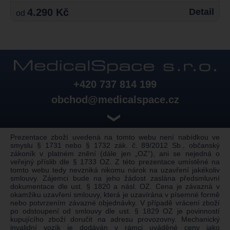
4.290 Kč
Detail
od
+420 737 814 199
obchod@medicalspace.cz
❯
Prezentace zboží uvedená na tomto webu není nabídkou ve
smyslu § 1731 nebo § 1732 zák. č. 89/2012 Sb., občanský
zákoník v platném znění (dále jen „OZ“), ani se nejedná o
veřejný příslib dle § 1733 OZ. Z této prezentace umístěné na
tomto webu tedy nevzniká nikomu nárok na uzavření jakékoliv
smlouvy. Zájemci bude na jeho žádost zaslána předsmluvní
dokumentace dle ust. § 1820 a násl. OZ. Cena je závazná v
okamžiku uzavření smlouvy, která je uzavírána v písemné formě
nebo potvrzením závazné objednávky. V případě vrácení zboží
po odstoupení od smlouvy dle ust. § 1829 OZ je povinností
kupujícího zboží doručit na adresu provozovny. Mechanický
invalidní vozík je dodáván v rámci uváděné ceny jako