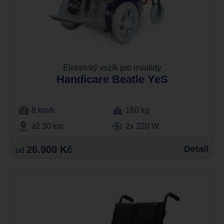
Elektrický vozík pro invalidy
Handicare Beatle YeS
8 km/h
160 kg
až 30 km
2x 220 W
26.900 Kč
Detail
od