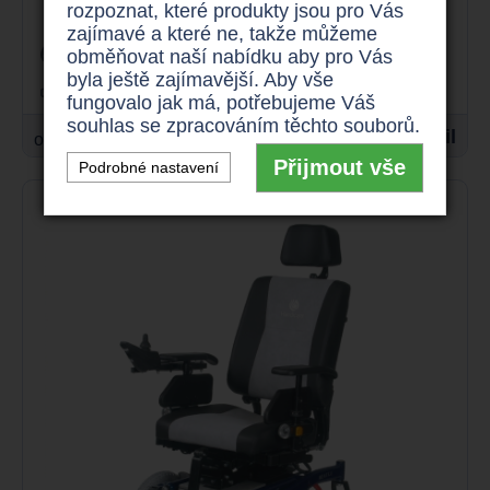
rozpoznat, které produkty jsou pro Vás
sedu 35 - 60 cm
zajímavé a které ne, takže můžeme
odlehčený
125 kg
obměňovat naší nabídku aby pro Vás
byla ještě zajímavější. Aby vše
skládací rám
fungovalo jak má, potřebujeme Váš
souhlas se zpracováním těchto souborů.
19.900 Kč
Detail
od
Přijmout vše
Podrobné nastavení