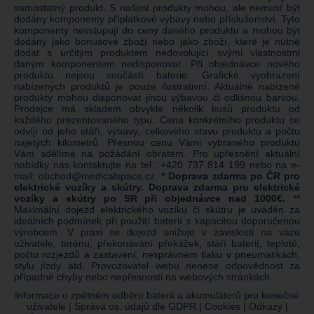
samostatný produkt. S našimi produkty mohou, ale nemusí být
dodány komponenty příplatkové výbavy nebo příslušenství. Tyto
komponenty nevstupují do ceny daného produktu a mohou být
dodány jako bonusové zboží nebo jako zboží, které je nutné
dodat s určitým produktem nedovolující svými vlastnostmi
daným komponentem nedisponovat. Při objednávce nového
produktu nejsou součástí baterie. Grafické vyobrazení
nabízených produktů je pouze ilustrativní. Aktuálně nabízené
produkty mohou disponovat jinou výbavou či odlišnou barvou.
Prodejce má skladem obvykle několik kusů produktu od
každého prezentovaného typu. Cena konkrétního produktu se
odvíjí od jeho stáří, výbavy, celkového stavu produktu a počtu
najetých kilometrů. Přesnou cenu Vámi vybraného produktu
Vám sdělíme na požádání obratem. Pro upřesnění aktuální
nabídky nás kontaktujte na tel.:
+420 737 814 199
nebo na e-
mail:
obchod@medicalspace.cz
.
* Doprava zdarma po ČR pro
elektrické vozíky a skútry. Doprava zdarma pro elektrické
vozíky a skútry po SR při objednávce nad 1000€.
**
Maximální dojezd elektrického vozíku či skútru je uváděn za
ideálních podmínek při použití baterií s kapacitou doporučenou
výrobcem. V praxi se dojezd snižuje v závislosti na váze
uživatele, terénu, překonávání překážek, stáří baterií, teplotě,
počtu rozjezdů a zastavení, nesprávném tlaku v pneumatikách,
stylu jízdy atd. Provozovatel webu nenese odpovědnost za
případné chyby nebo nepřesnosti na webových stránkách.
Informace o zpětném odběru baterií a akumulátorů pro konečné
uživatele
|
Správa os. údajů dle GDPR
|
Cookies
|
Odkazy
|