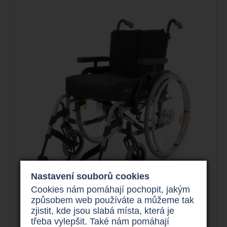
Nastavení souborů cookies
Cookies nám pomáhají pochopit, jakým
způsobem web používáte a můžeme tak
zjistit, kde jsou slabá místa, která je
Nový invalidní vozík Breezy, šířky
třeba vylepšit. Také nám pomáhají