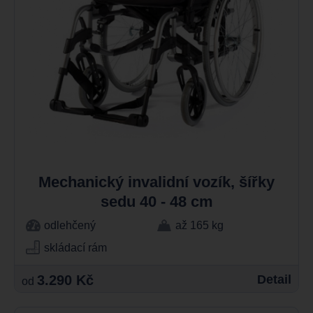
Mechanický invalidní vozík, šířky
sedu 40 - 48 cm
odlehčený
až 165 kg
skládací rám
3.290 Kč
Detail
od