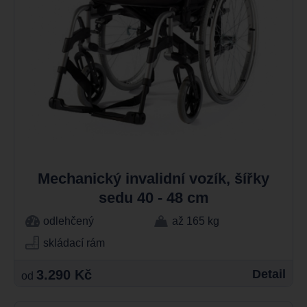
Mechanický invalidní vozík, šířky
sedu 40 - 48 cm
odlehčený
až 165 kg
skládací rám
3.290 Kč
Detail
od