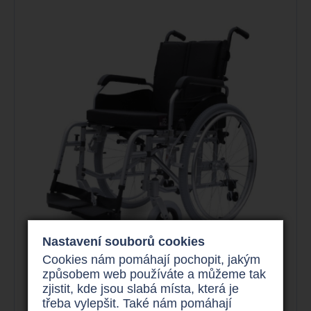
Nastavení souborů cookies
Cookies nám pomáhají pochopit, jakým
způsobem web používáte a můžeme tak
zjistit, kde jsou slabá místa, která je
Mechanický invalidní vozík, šířky
třeba vylepšit. Také nám pomáhají