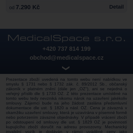
7.290 Kč
Detail
od
+420 737 814 199
obchod@medicalspace.cz
❯
Prezentace zboží uvedená na tomto webu není nabídkou ve
smyslu § 1731 nebo § 1732 zák. č. 89/2012 Sb., občanský
zákoník v platném znění (dále jen „OZ“), ani se nejedná o
veřejný příslib dle § 1733 OZ. Z této prezentace umístěné na
tomto webu tedy nevzniká nikomu nárok na uzavření jakékoliv
smlouvy. Zájemci bude na jeho žádost zaslána předsmluvní
dokumentace dle ust. § 1820 a násl. OZ. Cena je závazná v
okamžiku uzavření smlouvy, která je uzavírána v písemné formě
nebo potvrzením závazné objednávky. V případě vrácení zboží
po odstoupení od smlouvy dle ust. § 1829 OZ je povinností
kupujícího zboží doručit na adresu provozovny. Mechanický
invalidní vozík je dodáván v rámci uváděné ceny jako