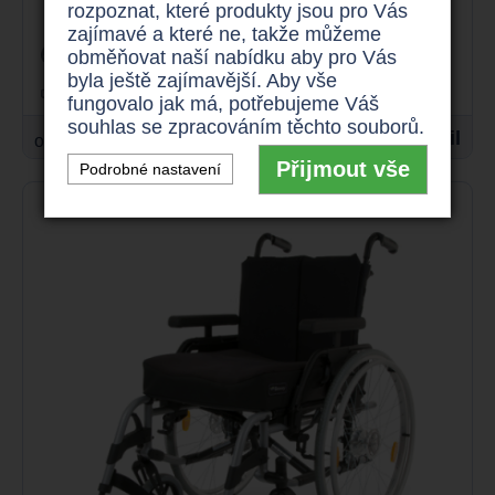
rozpoznat, které produkty jsou pro Vás
sedu 49 - 54 cm
zajímavé a které ne, takže můžeme
odlehčený
až 180 kg
obměňovat naší nabídku aby pro Vás
byla ještě zajímavější. Aby vše
skládací rám
fungovalo jak má, potřebujeme Váš
souhlas se zpracováním těchto souborů.
4.290 Kč
Detail
od
Přijmout vše
Podrobné nastavení