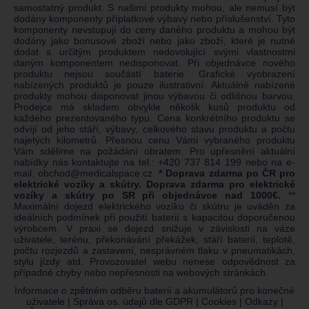
samostatný produkt. S našimi produkty mohou, ale nemusí být
dodány komponenty příplatkové výbavy nebo příslušenství. Tyto
komponenty nevstupují do ceny daného produktu a mohou být
dodány jako bonusové zboží nebo jako zboží, které je nutné
dodat s určitým produktem nedovolující svými vlastnostmi
daným komponentem nedisponovat. Při objednávce nového
produktu nejsou součástí baterie. Grafické vyobrazení
nabízených produktů je pouze ilustrativní. Aktuálně nabízené
produkty mohou disponovat jinou výbavou či odlišnou barvou.
Prodejce má skladem obvykle několik kusů produktu od
každého prezentovaného typu. Cena konkrétního produktu se
odvíjí od jeho stáří, výbavy, celkového stavu produktu a počtu
najetých kilometrů. Přesnou cenu Vámi vybraného produktu
Vám sdělíme na požádání obratem. Pro upřesnění aktuální
nabídky nás kontaktujte na tel.:
+420 737 814 199
nebo na e-
mail:
obchod@medicalspace.cz
.
* Doprava zdarma po ČR pro
elektrické vozíky a skútry. Doprava zdarma pro elektrické
vozíky a skútry po SR při objednávce nad 1000€.
**
Maximální dojezd elektrického vozíku či skútru je uváděn za
ideálních podmínek při použití baterií s kapacitou doporučenou
výrobcem. V praxi se dojezd snižuje v závislosti na váze
uživatele, terénu, překonávání překážek, stáří baterií, teplotě,
počtu rozjezdů a zastavení, nesprávném tlaku v pneumatikách,
stylu jízdy atd. Provozovatel webu nenese odpovědnost za
případné chyby nebo nepřesnosti na webových stránkách.
Informace o zpětném odběru baterií a akumulátorů pro konečné
uživatele
|
Správa os. údajů dle GDPR
|
Cookies
|
Odkazy
|