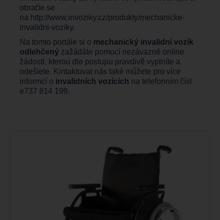
obraťte se
na
http://www.invoziky.cz/produkty/mechanicke-
invalidni-voziky
.
Na tomto portále si o
mechanický invalidní vozík
odlehčený
zažádáte pomocí nezávazné online
žádosti, kterou dle postupu pravdivě vyplníte a
odešlete. Kintaktovat nás také můžete pro více
informcí o
invalidních vozících
na telefonním čísl
e737 814 199.