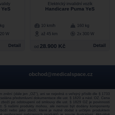
validy
Elektrický invalidní vozík
e YeS
Handicare Puma YeS
 kg
10 km/h
160 kg
220 W
až 45 km
2x 300 W
Detail
28.900 Kč
Detail
od
obchod@medicalspace.cz
nění (dále jen „OZ“), ani se nejedná o veřejný příslib dle § 1733
 zaslána předsmluvní dokumentace dle ust. § 1820 a násl. OZ. Cena
 zboží po odstoupení od smlouvy dle ust. § 1829 OZ je povinností
ukt. S našimi produkty mohou, ale nemusí být dodány komponenty
boží nebo jako zboží, které je nutné dodat s určitým produktem
 vyobrazení nabízených produktů je pouze ilustrativní. Aktuálně