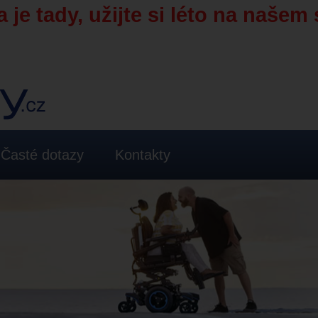
 je tady, užijte si léto na našem 
Časté dotazy
Kontakty