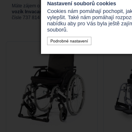
Nastavení souborů cookies
Máte zájem o
invalidní vozík
za výhodné ceny? V tom př
Cookies nám pomáhají pochopit, jak
vozík Invacare Storm
a kde si o ně zažádáte prostřednic
vylepšit. Také nám pomáhají rozpoz
čísle 737 814 199.
nabídku aby pro Vás byla ještě zaj
souborů.
Podrobné nastavení