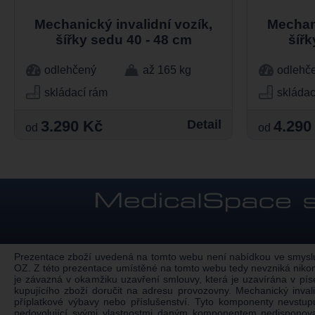
Mechanický invalidní vozík,
Mechani
šířky sedu 40 - 48 cm
šířk
odlehčený
až 165 kg
odlehč
skládací rám
skládac
3.290 Kč
Detail
4.290
od
od
Prezentace zboží uvedená na tomto webu není nabídkou ve smyslu §
OZ. Z této prezentace umístěné na tomto webu tedy nevzniká nikom
je závazná v okamžiku uzavření smlouvy, která je uzavírána v pí
kupujícího zboží doručit na adresu provozovny. Mechanický inv
příplatkové výbavy nebo příslušenství. Tyto komponenty nevstu
nedovolující svými vlastnostmi daným komponentem nedisponovat.