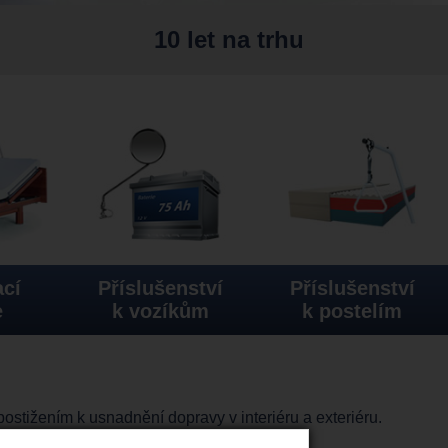
10 let na trhu
cí
Příslušenství
Příslušenství
e
k vozíkům
k postelím
stižením k usnadnění dopravy v interiéru a exteriéru.