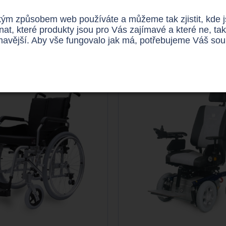
ípadě se obraťte na
http://www.invoziky.cz/produkty/elektricke-in
ým způsobem web používáte a můžeme tak zjistit, kde jso
tvím nezávazné online žádosti, Kontaktovat nás také můžete pr
nat, které produkty jsou pro Vás zajímavé a které ne,
ímavější. Aby vše fungovalo jak má, potřebujeme Váš so