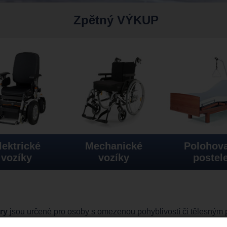
Zpětný VÝKUP
lektrické
Mechanické
Polohova
vozíky
vozíky
postel
try
jsou určené pro osoby s omezenou pohyblivostí či tělesným po
 jen na Vás, kterou společnost si vyberete.