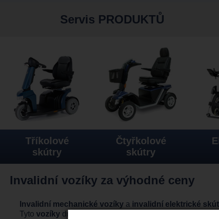
Servis PRODUKTŮ
Tříkolové
Čtyřkolové
E
skútry
skútry
Invalidní vozíky za výhodné ceny
Invalidní mechanické vozíky
a
invalidní elektrické skú
Tyto
vozíky
dnes poskytuje celá řada společností a záleží