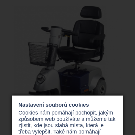
Nastavení souborů cookies
Cookies nám pomáhají pochopit, jakým
způsobem web používáte a můžeme tak
Invalidní elektro tříkolka
zjistit, kde jsou slabá místa, která je
Fortress Calypso
třeba vylepšit. Také nám pomáhají