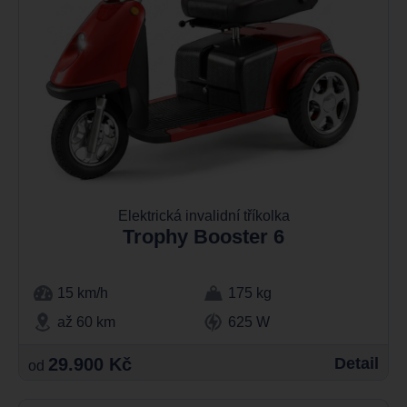
Elektrická invalidní tříkolka
Trophy Booster 6
15 km/h
175 kg
až 60 km
625 W
29.900 Kč
Detail
od