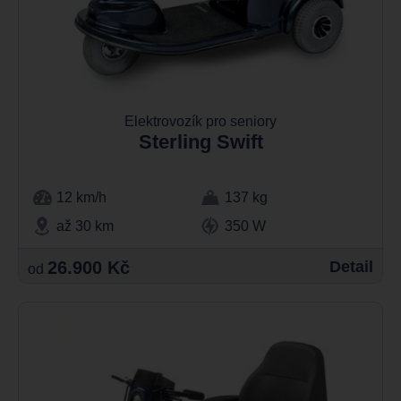
Elektrovozík pro seniory
Sterling Swift
12 km/h
137 kg
až 30 km
350 W
26.900 Kč
Detail
od