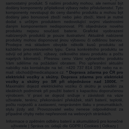
samostatný produkt. S našimi produkty mohou, ale nemusí být
dodány komponenty příplatkové výbavy nebo příslušenství. Tyto
komponenty nevstupují do ceny daného produktu a mohou být
dodány jako bonusové zboží nebo jako zboží, které je nutné
dodat s určitým produktem nedovolující svými vlastnostmi
daným komponentem nedisponovat. Při objednávce nového
produktu nejsou součástí baterie. Grafické vyobrazení
nabízených produktů je pouze ilustrativní. Aktuálně nabízené
produkty mohou disponovat jinou výbavou či odlišnou barvou.
Prodejce má skladem obvykle několik kusů produktu od
každého prezentovaného typu. Cena konkrétního produktu se
odvíjí od jeho stáří, výbavy, celkového stavu produktu a počtu
najetých kilometrů. Přesnou cenu Vámi vybraného produktu
Vám sdělíme na požádání obratem. Pro upřesnění aktuální
nabídky nás kontaktujte na tel.:
+420 737 814 199
nebo na e-
mail:
obchod@medicalspace.cz
.
* Doprava zdarma po ČR pro
elektrické vozíky a skútry. Doprava zdarma pro elektrické
vozíky a skútry po SR při objednávce nad 1000€.
**
Maximální dojezd elektrického vozíku či skútru je uváděn za
ideálních podmínek při použití baterií s kapacitou doporučenou
výrobcem. V praxi se dojezd snižuje v závislosti na váze
uživatele, terénu, překonávání překážek, stáří baterií, teplotě,
počtu rozjezdů a zastavení, nesprávném tlaku v pneumatikách,
stylu jízdy atd. Provozovatel webu nenese odpovědnost za
případné chyby nebo nepřesnosti na webových stránkách.
Informace o zpětném odběru baterií a akumulátorů pro konečné
uživatele
|
Správa os. údajů dle GDPR
|
Cookies
|
Odkazy
|