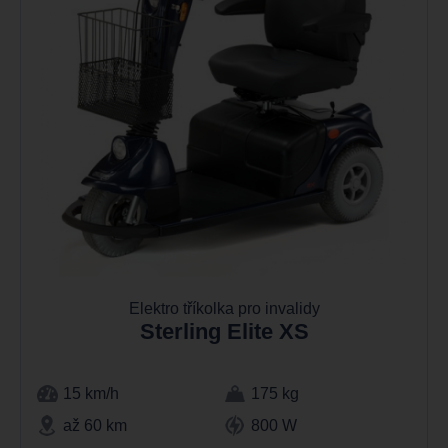
Elektro tříkolka pro invalidy
Sterling Elite XS
15 km/h
175 kg
až 60 km
800 W