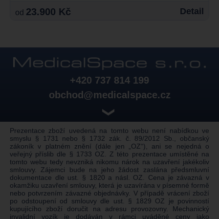
23.900 Kč
Detail
od
+420 737 814 199
obchod@medicalspace.cz
❯
Prezentace zboží uvedená na tomto webu není nabídkou ve
smyslu § 1731 nebo § 1732 zák. č. 89/2012 Sb., občanský
zákoník v platném znění (dále jen „OZ“), ani se nejedná o
veřejný příslib dle § 1733 OZ. Z této prezentace umístěné na
tomto webu tedy nevzniká nikomu nárok na uzavření jakékoliv
smlouvy. Zájemci bude na jeho žádost zaslána předsmluvní
dokumentace dle ust. § 1820 a násl. OZ. Cena je závazná v
okamžiku uzavření smlouvy, která je uzavírána v písemné formě
nebo potvrzením závazné objednávky. V případě vrácení zboží
po odstoupení od smlouvy dle ust. § 1829 OZ je povinností
kupujícího zboží doručit na adresu provozovny. Mechanický
invalidní vozík je dodáván v rámci uváděné ceny jako