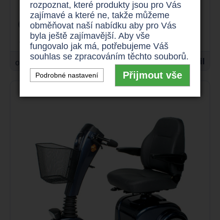
rozpoznat, které produkty jsou pro Vás
zajímavé a které ne, takže můžeme
12 km/h
130 kg
obměňovat naší nabídku aby pro Vás
byla ještě zajímavější. Aby vše
až 25 km
350 W
fungovalo jak má, potřebujeme Váš
souhlas se zpracováním těchto souborů.
23.900 Kč
Detail
od
Přijmout vše
Podrobné nastavení