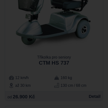
Tříkolka pro seniory
CTM HS 737
12 km/h
160 kg
až 30 km
130 cm / 68 cm
26.900 Kč
Detail
od