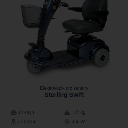
Elektrovozík pro seniory
Sterling Swift
12 km/h
137 kg
až 30 km
350 W