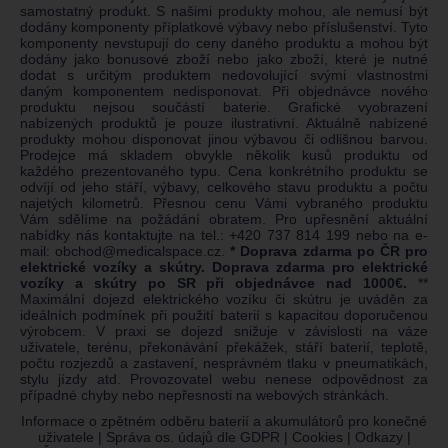
samostatný produkt. S našimi produkty mohou, ale nemusí být
dodány komponenty příplatkové výbavy nebo příslušenství. Tyto
komponenty nevstupují do ceny daného produktu a mohou být
dodány jako bonusové zboží nebo jako zboží, které je nutné
dodat s určitým produktem nedovolující svými vlastnostmi
daným komponentem nedisponovat. Při objednávce nového
produktu nejsou součástí baterie. Grafické vyobrazení
nabízených produktů je pouze ilustrativní. Aktuálně nabízené
produkty mohou disponovat jinou výbavou či odlišnou barvou.
Prodejce má skladem obvykle několik kusů produktu od
každého prezentovaného typu. Cena konkrétního produktu se
odvíjí od jeho stáří, výbavy, celkového stavu produktu a počtu
najetých kilometrů. Přesnou cenu Vámi vybraného produktu
Vám sdělíme na požádání obratem. Pro upřesnění aktuální
nabídky nás kontaktujte na tel.:
+420 737 814 199
nebo na e-
mail:
obchod@medicalspace.cz
.
* Doprava zdarma po ČR pro
elektrické vozíky a skútry. Doprava zdarma pro elektrické
vozíky a skútry po SR při objednávce nad 1000€.
**
Maximální dojezd elektrického vozíku či skútru je uváděn za
ideálních podmínek při použití baterií s kapacitou doporučenou
výrobcem. V praxi se dojezd snižuje v závislosti na váze
uživatele, terénu, překonávání překážek, stáří baterií, teplotě,
počtu rozjezdů a zastavení, nesprávném tlaku v pneumatikách,
stylu jízdy atd. Provozovatel webu nenese odpovědnost za
případné chyby nebo nepřesnosti na webových stránkách.
Informace o zpětném odběru baterií a akumulátorů pro konečné
uživatele
|
Správa os. údajů dle GDPR
|
Cookies
|
Odkazy
|