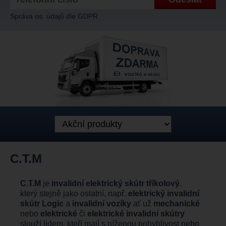
Správa os. údajů dle GDPR
C.T.M
C.T.M
je
invalidní elektrický skútr tříkolový
,
který stejně jako ostatní, např.
elektrický invalidní
skútr Logic
a
invalidní vozíky
ať už
mechanické
nebo
elektrické
či
elektrické invalidní skútry
slouží lidem, kteří mají s níženou pohyblivost nebo