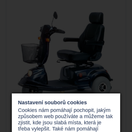
Nastavení souborů cookies
Cookies nám pomáhají pochopit, jakým
způsobem web používáte a můžeme tak
Elektrická tříkolka
zjistit, kde jsou slabá místa, která je
CTM HS 838
třeba vylepšit. Také nám pomáhají