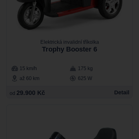
Elektrická invalidní tříkolka
Trophy Booster 6
15 km/h
175 kg
až 60 km
625 W
29.900 Kč
Detail
od