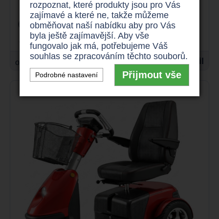
rozpoznat, které produkty jsou pro Vás
zajímavé a které ne, takže můžeme
16 km/h
160 kg
obměňovat naší nabídku aby pro Vás
byla ještě zajímavější. Aby vše
až 40 km
750 W
fungovalo jak má, potřebujeme Váš
souhlas se zpracováním těchto souborů.
31.900 Kč
Detail
od
Přijmout vše
Podrobné nastavení