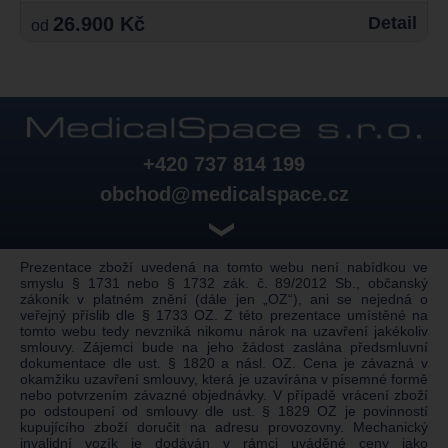
26.900 Kč
Detail
od
+420 737 814 199
obchod@medicalspace.cz
❯
Prezentace zboží uvedená na tomto webu není nabídkou ve
smyslu § 1731 nebo § 1732 zák. č. 89/2012 Sb., občanský
zákoník v platném znění (dále jen „OZ“), ani se nejedná o
veřejný příslib dle § 1733 OZ. Z této prezentace umístěné na
tomto webu tedy nevzniká nikomu nárok na uzavření jakékoliv
smlouvy. Zájemci bude na jeho žádost zaslána předsmluvní
dokumentace dle ust. § 1820 a násl. OZ. Cena je závazná v
okamžiku uzavření smlouvy, která je uzavírána v písemné formě
nebo potvrzením závazné objednávky. V případě vrácení zboží
po odstoupení od smlouvy dle ust. § 1829 OZ je povinností
kupujícího zboží doručit na adresu provozovny. Mechanický
invalidní vozík je dodáván v rámci uváděné ceny jako