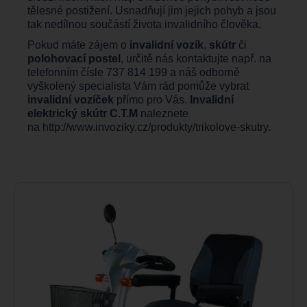
tělesné postižení. Usnadňují jim jejich pohyb a jsou
tak nedílnou součástí života invalidního člověka.
Pokud máte zájem o
invalidní vozík
,
skútr
či
polohovací postel
, určitě nás kontaktujte např. na
telefonním čísle 737 814 199 a náš odborně
vyškolený specialista Vám rád pomůže vybrat
invalidní vozíček
přímo pro Vás.
Invalidní
elektrický skútr C.T.M
naleznete
na
http://www.invoziky.cz/produkty/trikolove-skutry
.